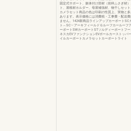
固定式サポート、躯体付け部材（前枠ふさぎ材）
ト、屋根材ホルダー、母屋補強材、物干しセット
カメラセット商品の色は印刷の性質上、実物と多
あります。表示価格には消費税・工事費・配送費
ません。1424新商品ラインアップカーポートSC
ト︵SC︶アーキフィールドＧルーフカールーフ
ーポートSWカーポートSTソルディーポートフ
ネスカEVファンクションEVポールカーストッパ
イルカーポートカメラセットカーポートライト