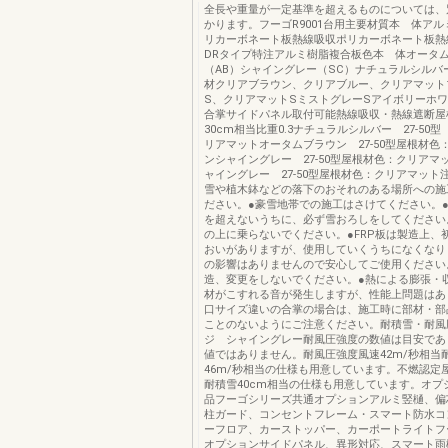
全長や重量が一定基準を超えるものについては、
かります。フーゴR9001台用主要材質本 体ア
リカーボネート板熱線吸収ポリカーボネート板熱線
DRタイプ特注アルミ樹脂複合板色本 体オータ
（AB）シャイングレー（SC）ナチュラルシルバ
材クリアブラウン、クリアブルー、クリアマット
S、クリアマットSミストグレーSアイボリーホ
合掌サイドパネル取付可能熱線吸収・熱線遮断屋
30cm相当比重0.3ナチュラルシルバー 27-50
リアマットオータムブラウン 27-50型屋根材色
ンシャイングレー 27-50型屋根材色：クリアマ
ャイングレー 27-50型屋根材色：クリアマット
雪や植木鉢などの落下のおそれのある場所への施
ださい。●豪雪地帯での施工はさけてください。●
を超えないうちに、必ず雪おろしをしてください
の上に乗らないでください。●FRP板は製造上、
おいがありますが、使用していくうちになくなり
の影響はありませんので安心してご使用ください
造、変更をしないでください。●熱による膨張・
材がこすれる音が発生しますが、性能上問題はあ
口サイズ違いの合掌の場合は、施工時に部材・部
ことのないようにご注意ください。耐積雪・耐風
ジ シャイングレー耐風圧強度の数値は目安であ
値ではありません。耐風圧強度風速42m/秒相当
46m/秒相当の仕様も用意しています。不燃認定
耐積雪40cm相当の仕様も用意しています。オプ
品フーゴシリーズ共通オプションアルミ竪樋、偏
柱ガード、コンセントフレーム・スマート防水コ
ーフロア、カーストッパー、カーポートライトフー
オプションサイドパネル、異形対応、スマート雨