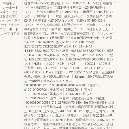
、雨樋ネッ
柱基本24∼27-50型標準柱（H22）￥48,200［L：50型］耐積雪パ
、カーポート
ッケージ加算額タイプ間口-奥行柱基本24∼27-50型標準柱
少違うことが
（H22）￥39,800耐積雪（40cm相当）・耐風圧（46m/秒）パ
は含まれてい
ッケージ加算額［L：50型］耐風圧パッケージ加算額タイプ間
カーポートライ
口-奥行柱基本24∼27-50型ロング柱（H25)￥50,400H28柱
アーキフランカ
（H28）￥52,600※加算額は着脱式サポートで算出しています。
ーゴカーポート
※M合掌タイプは、耐積雪・耐風圧パッケージはありません。※
ーカーフロアタ
縦2連棟タイプは、基本タイプの加算額を2倍してください。●寸
法図（単位mm）●竪樋断面寸法＝φ40間口W※H1※H θ°24型
2,4002,5632,76810225型2,5512,5952,80010227型
2,7012,6272,832102間口W1W2※H1※H24・24型
4,8164,6532,5632,77024・25型4,9664,8042,5632,77025・25型
5,1164,9532,5952,80225・27型5,2665,1042,5952,80227・27型
5,4165,2532,6272,834※H1※H158※2196θ°W550800300※）ロン
グ柱（H25）：＋300 H28柱（H28）：＋600基本・縦2連棟
正面図300※）ロング柱（H25）：＋300 H28柱（H28）：＋
600※2196※H※H1W2〔柱芯々〕W1800550158M合掌 正面図M
合掌の場合、24･25型は25型の柱を32mm、25･27型は27型の柱
を32mm深く埋め込んでください。
100100100100100100100100498010402900〔柱芯々〕
±100104090706〔垂木芯々〕7502900〔柱芯々〕
±100104090706〔垂木芯々〕10402900〔柱芯々〕
±10020429922750基本・M合掌 側面図縦2連棟 側面図
10010010010058117.512575壁面73.540∼30●躯体付け部材土間
コンクリート併用基礎基本・M合掌の場合正面図側面図5050以
上50以上50以上50以上50400550550700100以上〈土間コン・鉄
筋入り〉100以上〈土間コン・鉄筋入り〉縁端距離200以上※基
礎寸法は長期地耐力100kN/㎡相当（側面地耐力も100kN/㎡）の
場合です。 地盤の条件により基礎サイズが変わるため、詳細
はカタログ「カーポート建築基準法対応商品」をご参照くださ