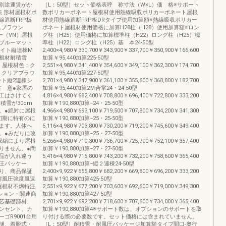
別途運賃がか
［L：50型］セット価格表呼 称寸法（W×L）価 格※サポート
ルミ形材屋根材ポ
数ポリカーボネート屋根材使用熱線吸収ポリカーボネート屋根
遮断FRP板
材使用熱線遮断FRP板DRタイプ使用加算額※熱線吸収ポリカー
ムブラウン
ボネート屋根材使用価格に加算H28柱（H28）使用加算額※ロン
ー（VN）屋根
グ柱（H25）使用価格に加算標準柱（H22）ロング柱（H25）標
ブルーマット
準柱（H22）ロング柱（H25）基 本24-50型
ワイト縦連棟M
2,400×4,980￥330,700￥343,900￥337,700￥350,900￥166,600
根材耐積雪
加算￥95,440加算225-50型
型 屋根材色：ク
2,551×4,980￥341,400￥354,600￥349,100￥362,300￥174,700
：クリアブラウ
加算￥95,440加算227-50型
ット縦2連棟シ
2,701×4,980￥347,900￥361,100￥355,600￥368,800￥182,700
注 意●家屋の
加算￥95,440加算2Ｍ合掌24・24-50型
工はさけてく
4,816×4,980￥682,400￥708,800￥696,400￥722,800￥333,200
積雪が30cm
加算￥190,880加算−24・25-50型
。●絶対に屋根
4,966×4,980￥693,100￥719,500￥707,800￥734,200￥341,300
初期に特有のに
加算￥190,880加算−25・25-50型
ます。人体へ
5,116×4,980￥703,800￥730,200￥719,200￥745,600￥349,400
。●みだりに改
加算￥190,880加算−25・27-50型
収縮により屋根
5,266×4,980￥710,300￥736,700￥725,700￥752,100￥357,400
りません。●間
加算￥190,880加算−27・27-50型
品が入れ違う
5,416×4,980￥716,800￥743,200￥732,200￥758,600￥365,400
圧パッケー
加算￥190,880加算−縦２連棟24-50型
り、商品保証
2,400×9,922￥655,800￥682,200￥669,800￥696,200￥333,200
耐風圧強度風速
加算￥190,880加算425-50型
屋根材不燃特注
2,551×9,922￥677,200￥703,600￥692,600￥719,000￥349,300
ション・関連商
加算￥190,880加算427-50型
芯基礎部材、
2,701×9,922￥692,200￥718,600￥707,600￥734,000￥365,400
ンセント、カ
加算￥190,880加算4※サポート数は、オプションのサポートを取
ゴR9001台用
り付ける際の必要数です。セット価格には含まれていません。
樋、着脱式・
［L：50型］耐積雪・耐風圧パッケージ加算額タイプ間口-奥行