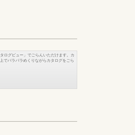
タログビュー」でごらんいただけます。カ
b上でパラパラめくりながらカタログをごら