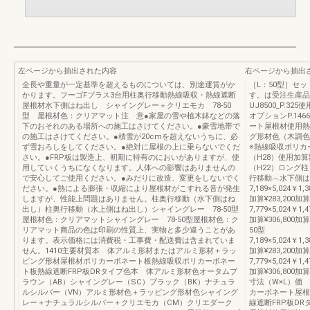
左ページから抽出された内容
右ページから抽出
全長や重量が一定基準を超えるものについては、別途運賃がか
［L：50型］セ
かります。フーゴFプラス3台用柱奥行移動熱線吸収・熱線遮断
す。は受注生産品
屋根材水下側はね出し シャイングレー＋クリエモカ 78-50
UJ8500_P.32
型 屋根材色：クリアマット注 意●家屋の雪や植木鉢などの落
オプションP.14
下のおそれのある場所への施工はさけてください。●豪雪地帯で
ート屋根材使用熱
の施工はさけてください。●積雪が20cmを超えないうちに、必
グ形材色（木調色
ず雪おろしをしてください。●絶対に屋根の上に乗らないでくだ
※熱線吸収ポリカ
さい。●FRP板は製造上、初期に特有のにおいがありますが、使
（H28）使用加
用していくうちになくなります。人体への影響はありませんの
（H22）ロング柱
で安心してご使用ください。●みだりに改造、変更をしないでく
行移動︵水下側はね
ださい。●熱による膨張・収縮により屋根材がこすれる音が発生
7,189×5,024￥1,3
しますが、性能上問題はありません。柱奥行移動（水下側はね
加算¥283,200加算
出し）柱奥行移動（水上側はね出し）シャイングレー 78-50型
7,779×5,024￥1,4
屋根材色：クリアマットシャイングレー 78-50型屋根材色：ク
加算¥306,800
リアマット商品の色は印刷の性質上、実物と多少違うことがあ
50型
ります。表示価格には消費税・工事費・配送費は含まれていま
7,189×5,024￥1,3
せん。1410主要材質本 体アルミ形材またはアルミ形材＋ラッ
加算¥283,200加算
ピング形材屋根材ポリカーボネート板熱線吸収ポリカーボネー
7,779×5,024￥1,4
ト板熱線遮断FRP板DRタイプ色本 体アルミ形材色オータムブ
加算¥306,800
ラウン（AB）シャイングレー（SC）ブラック（BK）ナチュラ
寸法（W×L）価
ルシルバー（VN）アルミ形材色＋ラッピング形材色シャイング
カーボネート屋根
レー＋ナチュラルシルバー＋クリエモカ（CM）クリエダーク
線遮断FRP板D