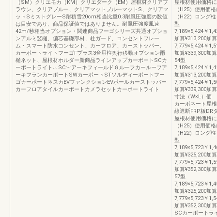
（SM）クリエモカ（KM）クリエダーク（EM）屋根材クリアブ
屋根材使用価格に
ラウン、クリアブルー、クリアマットブルーマットS、クリアマ
（H25）使用価
ットSミストグレーS耐積雪20cm相当比重0.3耐風圧強度の数値
（H22）ロング柱
は目安であり、商品保証値ではありません。耐風圧強度風速
型
42m/秒相当オプション・関連商品フーゴシリーズ共通オプショ
7,189×5,424￥1,4
ンアルミ竪樋、偏芯基礎部材、柱ガード、コンセントフレー
加算¥313,200加算
ム・スマート防水コンセント、カーフロア、カーストッパー、
7,779×5,424￥1,5
カーポートライトフーゴFプラス3台用柱奥行移動オプション雨
加算¥339,300
樋ネット、屋根材ホルダー新商品ラインアップカーポートSCカ
54型
ーポートライト︵SC︶アーキフィールドＧルーフカールーフア
7,189×5,424￥1,4
ーキフランカーポートSWカーポートSTソルディーポートフー
加算¥313,200加算
ゴカーポートネスカEVファンクションEVポールカーストッパー
7,779×5,424￥1,5
カーフロアタイルカーポートカメラセットカーポートライト
加算¥339,300
寸法（W×L）価
カーボネート屋根
線遮断FRP板D
屋根材使用価格に
（H25）使用価
（H22）ロング柱
型
7,189×5,723￥1,4
加算¥325,200加算
7,779×5,723￥1,5
加算¥352,300
57型
7,189×5,723￥1,4
加算¥325,200加算
7,779×5,723￥1,5
加算¥352,300
SCカーポートラ