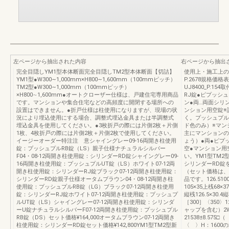
左ページから抽出された内容
右ページから抽出
完全目隠しYM1型本体断面完全目隠しTM2型本体断面【切詰】
使用上・施工上のご
YM1型●W300∼1,000mm×H800∼1,600mm（100mmピッチ）
P.2678規格
TM2型●W300∼1,000mm（100mmピッチ）
UJ8400_P.1
×H800∼1,600mm●オートクローザー仕様は、戸建住宅専用商品
RJ錠●ピプッシュ
です。マンションや集合住宅などの高頻度に開閉する場所への
ン●両…両面シリ
設置はできません。●折戸仕様は柱使用になりますが、現場の状
ンション用空錠※
況により埋込使用にする場合、調整式埋込金具または半調整式
く。プッシュプル
埋込金具を使用してください。●3枚折戸の際には片側2枚＋片側
ド色のみ）※マン
1枚、4枚折戸の際には片側2枚＋片側2枚で使用してください。
主にマンションの
イージーオーダー特注注 意シャイングレー09-16両開き柱使用
ょう）●両●ピプッ
錠：プッシュプルRB錠（LS）親子仕様ナチュラルシルバー
空●マンション用
F04・08-12両開き柱使用錠：シリンダーRD錠シャイングレー09-
い。YM1型TM2
16両開き柱使用錠：プッシュプルUT錠（LS）ホワイト07-12両
シリンダーRD錠
開き柱使用錠：シリンダーRJ錠ブラック07-12両開き柱使用錠：
（セット価格は、
シリンダーRD錠親子仕様オータムブラウン04・08-12両開き柱
品です。126.510
使用錠：プッシュプルRB錠（LG）ブラック07-12両開き柱使用
105×35上桟68×3
錠：シリンダーRJ錠ホワイト07-12両開き柱使用錠：プッシュプ
縦桟126.5×30.4縦
ルUT錠（LS）シャイングレー07-12両開き柱使用錠：シリンダ
［300］〈350〉12
ーU錠ナチュラルシルバーF07-12両開き柱使用錠：プッシュプル
ャップを含む）2W＋8
RB錠（DS）セット価格¥164,000オータムブラウン07-12両開き
21538±8.575
柱使用錠：シリンダーRD錠セット価格¥142,800YM1型TM2型新
〈 〉H：160