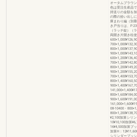
オータムブラウン
色は受注生産品で
持送りの金額を加
の際の拾い出しに
庫まわり編（別冊
き戸当りは、P.
（ラッチ錠）（ラ
両開き片開き柱使
600×1,000¥126,9
700×1,000¥132,3
800×1,000¥137,9
900×1,000¥143,1
600×1,200¥136,4
700×1,200¥142,8
800×1,200¥149,2
900×1,200¥155,2
700×1,400¥153,7
800×1,400¥160,5
900×1,400¥167,70
141,000×1,400¥1
800×1,600¥184,0
900×1,600¥191,00
161,000×1,600¥
08-10400・800×1
800×1,200¥13
¥2,100加算シ
10¥10,100加算¥
16¥4,500加算プ
加算H：12¥11,6
シリンダープッシュプ