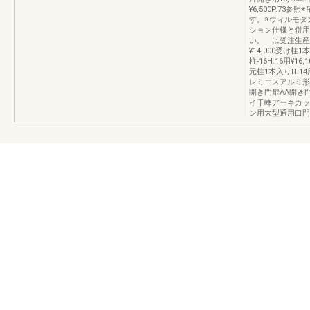
¥6,500P.7
す。※ウィルモダ
ション仕様と併用
い。 は受注生産品
¥14,000受け柱1
柱-16H:16用¥1
元柱1本入りH:14用
レミエスアルミ形
開き門扉AA開き
イ千峰アーキカッ
ン用大型通用口門