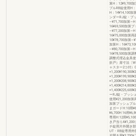
算H：12¥9,700
プルRB錠使用H：10
H：14¥14,10
ンダーRJ錠・プッ
―¥71,700加算―H
16¥69,500加算
―¥77,200加算―H
16¥75,000
10¥78,700加算―¥
加算H：16¥73,
―¥80,700加算―H
16¥78,500加算
調整式埋込金具使用―
折戸）扉寸法〔W
ャスター2コ付）07-1
×1,200¥190,300¥
×1,200¥199,900¥
×1,200¥208,900¥
×1,400¥214,800¥
×1,400¥225,6
ーRJ錠・プッシュ
使用¥21,200加
加算プッシュプルR
まガードH:10用¥6
¥6,700H:16用
専用H:12用¥5,10
き戸当りA¥1,2
チ錠用片外開き部品
UT・RB錠専用外
片開き用¥3,700