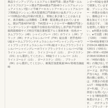
商品ラインアッププレミエスアルミ形材門扉︵開き門扉︶エル
ンダーRD錠を使
ネクスプログコート開き門扉AA開き門扉ABライシスアルメッシ
て積算しています
ュアメリカン1型ハイ千峰アーキカットアーキシャットアルコー
錠、プッシュプル
ブ用商品マンション用大型通用口門扉後付け金具グランメジャ
ー・外開き仕様の
ー132商品の色は印刷の性質上、実物と多少違うことがありま
い。価格はオート
す。表示価格には消費税・工事費・配送費は含まれていませ
格を加えてくださ
ん。開き門扉ABYM1型・TM2型オートクローザー機構付門扉シ
生産品です。〔拾
リンダーシリンダー錠親子仕様左右の区別なし折戸折戸仕様可
を使用した場合で
能両面模様サイズ特注可能主要材質アルミ形材本体・柱色オー
い。●外開き仕様
タムブラウン（AB）シャイングレー（SC）ホワイト（JW）ブ
い。●寸法図（単位m
ラック（BK）ナチュラルシルバーF（PW）錠台座・把手色RD・
［1200］〈1400
U錠オータムブラウンナチュラルシルバーFシャイングレーホワ
ー10×40合掌框135
イトブラックナチュラルシルバーFRJ錠オータムブラウンライト
2103×24.4横桟34
シルバーシャイングレーホワイトブラックライトシルバーUT錠
1293.5（1093
ライトシルバー（LS）、ライトゴールド（LG）、ダークステン
2W＋81W＋432
（DS）から選択してください。RB錠ライトシルバー（LS）、
2138±8.5538±
ライトゴールド（LG）、ダークステン（DS）、ブラック
H：1400の場合
（BK）から選択してください。耐風圧強度風速34m/秒相当施錠
時）の飛び出し寸
時
ンオプション価格
ガードは、折戸仕
戸当りAは、片開
用の際に使用して
は、片開きの柱使
ルUT・RB錠使
ダーRJ錠、プッ
持送りを用いない
ートを1梱包使用
角度が大きく、門
す。 のナチュラ
ト・ブラック・ナ