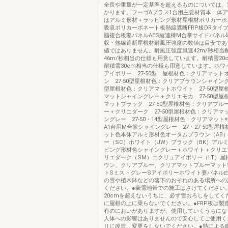
全長や重量が一定基準を超えるものについては、
かります。フーゴAプラス1台用主要材質本 体
はアルミ形材＋ラッピング形材屋根材ポリカーボ
吸収ポリカーボネート板熱線遮断FRP板DRタイ
脂複合板妻パネルAES縦連棟M合掌サイドパネル
収・熱線遮断屋根材耐風圧強度の数値は目安であ
値ではありません。耐風圧強度風速42m/秒相当
46m/秒相当の仕様も用意しています。耐積雪20c
耐積雪30cm相当の仕様も用意しています。ホワ
アイボリー 27-50型 屋根材色：クリアマット
ン 27-50型屋根材色：クリアブラウンシャイングレ
型屋根材色：クリアマットホワイト 27-50型屋
マットシャイングレー＋クリエモカ 27-50型屋
マットブラック 27-50型屋根材色：クリアブル
ー＋クリエダーク 27-50型屋根材色：クリアマ
ングレー 27-50・14型屋根材色：クリアマット
A1台用M合掌シャイングレー 27・27-50型屋
ット色本体アルミ形材色オータムブラウン（AB
ー（SC）ホワイト（JW）ブラック（BK）アル
ピング形材色シャイングレー＋ホワイト＋クリエ
リエダーク（SM）エクリュアイボリー（LT）屋
ウン、クリアブルー、クリアマットブルーマット
トSミストグレーSアイボリーホワイト妻パネル
の雪や植木鉢などの落下のおそれのある場所への
ください。●豪雪地帯での施工はさけてください
20cmを超えないうちに、必ず雪おろしをしてく
に屋根の上に乗らないでください。●FRP板は製
有のにおいがありますが、使用していくうちにな
人体への影響はありませんので安心してご使用く
りに改造、変更をしないでください。●熱による