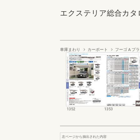
エクステリア総合カタログ2022
車庫まわり
カーポート
フーゴ A プラ
1352
1353
左ページから抽出された内容