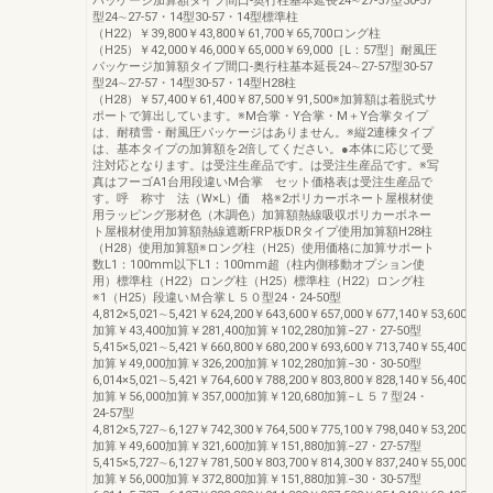
パッケージ加算額タイプ間口-奥行柱基本延長24∼27-57型30-57
型24∼27-57・14型30-57・14型標準柱
（H22）￥39,800￥43,800￥61,700￥65,700ロング柱
（H25）￥42,000￥46,000￥65,000￥69,000［L：57型］耐風圧
パッケージ加算額タイプ間口-奥行柱基本延長24∼27-57型30-57
型24∼27-57・14型30-57・14型H28柱
（H28）￥57,400￥61,400￥87,500￥91,500※加算額は着脱式サ
ポートで算出しています。※M合掌・Y合掌・M＋Y合掌タイプ
は、耐積雪・耐風圧パッケージはありません。※縦2連棟タイプ
は、基本タイプの加算額を2倍してください。●本体に応じて受
注対応となります。は受注生産品です。は受注生産品です。※写
真はフーゴA1台用段違いM合掌 セット価格表は受注生産品で
す。呼 称寸 法（W×L）価 格※2ポリカーボネート屋根材使
用ラッピング形材色（木調色）加算額熱線吸収ポリカーボネー
ト屋根材使用加算額熱線遮断FRP板DRタイプ使用加算額H28柱
（H28）使用加算額※ロング柱（H25）使用価格に加算サポート
数L1：100mm以下L1：100mm超（柱内側移動オプション使
用）標準柱（H22）ロング柱（H25）標準柱（H22）ロング柱
※1（H25）段違いＭ合掌Ｌ５０型24・24-50型
4,812×5,021∼5,421￥624,200￥643,600￥657,000￥677,140￥53,600
加算￥43,400加算￥281,400加算￥102,280加算−27・27-50型
5,415×5,021∼5,421￥660,800￥680,200￥693,600￥713,740￥55,400
加算￥49,000加算￥326,200加算￥102,280加算−30・30-50型
6,014×5,021∼5,421￥764,600￥788,200￥803,800￥828,140￥56,400
加算￥56,000加算￥357,000加算￥120,680加算−Ｌ５７型24・
24-57型
4,812×5,727∼6,127￥742,300￥764,500￥775,100￥798,040￥53,200
加算￥49,600加算￥321,600加算￥151,880加算−27・27-57型
5,415×5,727∼6,127￥781,500￥803,700￥814,300￥837,240￥55,000
加算￥56,000加算￥372,800加算￥151,880加算−30・30-57型