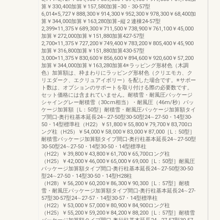
算￥330,400加算￥157,580加算−30・30-57型
6,014×5,727￥888,300￥914,300￥952,300￥978,300￥68,400加
算￥344,000加算￥163,280加算−縦２連棟24-57型
2,399×11,375￥689,300￥711,500￥738,900￥761,100￥45,000
加算￥272,000加算￥151,880加算427-57型
2,700×11,375￥727,200￥749,400￥783,200￥805,400￥45,900
加算￥316,800加算￥151,880加算430-57型
3,000×11,375￥830,600￥856,600￥894,600￥920,600￥57,200
加算￥344,000加算￥163,280加算4※ラッピング形材色（木調
色）加算額は、枠まわりにラッピング形材色（クリエモカ、ク
リエダーク、エクリュアイボリー）を配した場合です。※サポー
ト数は、オプションのサポートを取り付ける際の必要数です。
セット価格には含まれていません。耐積雪・耐風圧パッケージ
シャイングレー耐積雪（30cm相当）・耐風圧（46m/秒）パッ
ケージ加算額［L：50型］耐積雪・耐風圧パッケージ加算額タイ
プ間口-奥行柱基本延長24∼27-50型30-50型24∼27-50・14型30-
50・14型標準柱（H22）￥51,800￥55,800￥79,700￥83,700ロ
ング柱（H25）￥54,000￥58,000￥83,000￥87,000［L：50型］
耐積雪パッケージ加算額タイプ間口-奥行柱基本延長24∼27-50型
30-50型24∼27-50・14型30-50・14型標準柱
（H22）￥39,800￥43,800￥61,700￥65,700ロング柱
（H25）￥42,000￥46,000￥65,000￥69,000［L：50型］耐風圧
パッケージ加算額タイプ間口-奥行柱基本延長24∼27-50型30-50
型24∼27-50・14型30-50・14型H28柱
（H28）￥56,200￥60,200￥86,300￥90,300［L：57型］耐積
雪・耐風圧パッケージ加算額タイプ間口-奥行柱基本延長24∼27-
57型30-57型24∼27-57・14型30-57・14型標準柱
（H22）￥53,000￥57,000￥80,900￥84,900ロング柱
（H25）￥55,200￥59,200￥84,200￥88,200［L：57型］耐積雪