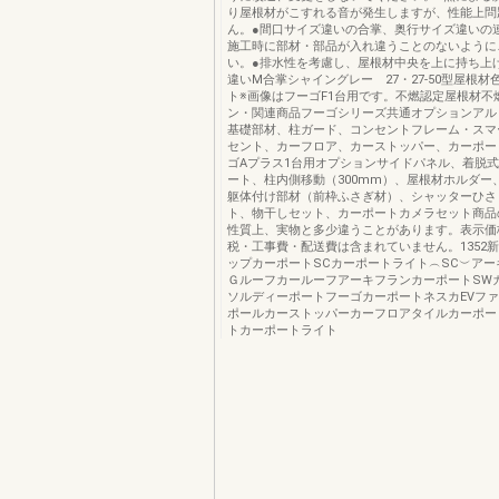
り屋根材がこすれる音が発生しますが、性能上問
ん。●間口サイズ違いの合掌、奥行サイズ違いの
施工時に部材・部品が入れ違うことのないように
い。●排水性を考慮し、屋根材中央を上に持ち上
違いM合掌シャイングレー 27・27-50型屋根
ト※画像はフーゴF1台用です。不燃認定屋根材不
ン・関連商品フーゴシリーズ共通オプションアル
基礎部材、柱ガード、コンセントフレーム・スマ
セント、カーフロア、カーストッパー、カーポー
ゴAプラス1台用オプションサイドパネル、着脱
ート、柱内側移動（300mm）、屋根材ホルダー
躯体付け部材（前枠ふさぎ材）、シャッターひさ
ト、物干しセット、カーポートカメラセット商品
性質上、実物と多少違うことがあります。表示価
税・工事費・配送費は含まれていません。1352
ップカーポートSCカーポートライト︵SC︶アー
ＧルーフカールーフアーキフランカーポートSW
ソルディーポートフーゴカーポートネスカEVファ
ポールカーストッパーカーフロアタイルカーポー
トカーポートライト