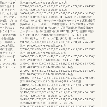
題はありませ
算￥238,000加算￥102,280加算427-50型
連棟の場合は、
2,700×9,963￥609,400￥628,800￥658,400￥677,800￥45,400加
ご注意くださ
算￥277,200加算￥102,280加算430-50型
げています。段
3,000×9,963￥711,200￥734,800￥767,200￥790,800￥44,500加
材色：クリアマッ
算￥301,000加算￥120,680加算4［L：57型］セット価格表呼
燃特注オプショ
称寸法（W×L）価 格※サポート数ポリカーボネート屋根材使用
ミ竪樋、偏芯
熱線吸収ポリカーボネート屋根材使用ラッピング形材色（木調
ート防水コン
色）加算額熱線遮断FRP板DRタイプ使用加算額※熱線吸収ポリ
トライトフー
カーボネート屋根材使用価格に加算H28柱（H28）使用加算額※
式・固定式サポ
ロング柱（H25）使用価格に加算標準柱（H22）ロング柱
、母屋補強材、
（H25）標準柱（H22）ロング柱（H25）基 本24-57型
し、雨樋ネッ
2,399×5,727￥355,300￥366,400￥380,100￥391,200￥26,600加
の色は印刷の
算￥136,000加算￥75,940加算227-57型
格には消費
2,700×5,727￥374,900￥386,000￥402,900￥414,000￥27,500加
新商品ラインア
算￥158,400加算￥75,940加算230-57型
キフィールド
3,000×5,727￥428,300￥441,300￥460,300￥473,300￥34,200加
カーポートST
算￥172,000加算￥81,640加算2延 長24-57・14型
ンクションEV
2,399×7,139￥490,000￥506,700￥521,000￥537,700￥33,700加
トカメラセッ
算￥170,000加算￥113,440加算327-57・14型
2,700×7,139￥515,300￥532,000￥550,300￥567,000￥34,600加
算￥198,000加算￥113,440加算330-57・14型
3,000×7,139￥593,400￥613,000￥633,400￥653,000￥40,200加
算￥215,000加算￥122,040加算3Ｍ合掌24・24-57型
4,812×5,727￥742,300￥764,500￥791,900￥814,100￥53,200加
算￥272,000加算￥151,880加算−24・27-57型
5,113×5,727￥761,900￥784,100￥814,700￥836,900￥54,100加
算￥294,400加算￥151,880加算−27・27-57型
5,415×5,727￥781,500￥803,700￥837,500￥859,700￥55,000加
算￥316,800加算￥151,880加算−27・30-57型
5,714×5,727￥834,900￥859,000￥894,900￥919,000￥61,700加