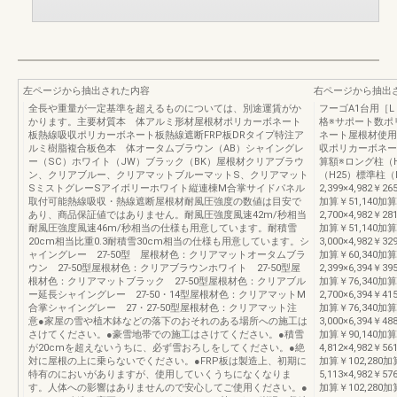
左ページから抽出された内容
右ページから抽出
全長や重量が一定基準を超えるものについては、別途運賃がか
フーゴA1台用［
かります。主要材質本 体アルミ形材屋根材ポリカーボネート
格※サポート数ポ
板熱線吸収ポリカーボネート板熱線遮断FRP板DRタイプ特注ア
ネート屋根材使用
ルミ樹脂複合板色本 体オータムブラウン（AB）シャイングレ
収ポリカーボネー
ー（SC）ホワイト（JW）ブラック（BK）屋根材クリアブラウ
算額※ロング柱（
ン、クリアブルー、クリアマットブルーマットS、クリアマット
（H25）標準柱（
SミストグレーSアイボリーホワイト縦連棟M合掌サイドパネル
2,399×4,982￥26
取付可能熱線吸収・熱線遮断屋根材耐風圧強度の数値は目安で
加算￥51,140加算2
あり、商品保証値ではありません。耐風圧強度風速42m/秒相当
2,700×4,982￥28
耐風圧強度風速46m/秒相当の仕様も用意しています。耐積雪
加算￥51,140加算2
20cm相当比重0.3耐積雪30cm相当の仕様も用意しています。シ
3,000×4,982￥32
ャイングレー 27-50型 屋根材色：クリアマットオータムブラ
加算￥60,340加算
ウン 27-50型屋根材色：クリアブラウンホワイト 27-50型屋
2,399×6,394￥39
根材色：クリアマットブラック 27-50型屋根材色：クリアブル
加算￥76,340加算
ー延長シャイングレー 27-50・14型屋根材色：クリアマットM
2,700×6,394￥41
合掌シャイングレー 27・27-50型屋根材色：クリアマット注
加算￥76,340加算
意●家屋の雪や植木鉢などの落下のおそれのある場所への施工は
3,000×6,394￥48
さけてください。●豪雪地帯での施工はさけてください。●積雪
加算￥90,140加算
が20cmを超えないうちに、必ず雪おろしをしてください。●絶
4,812×4,982￥56
対に屋根の上に乗らないでください。●FRP板は製造上、初期に
加算￥102,280加算
特有のにおいがありますが、使用していくうちになくなりま
5,113×4,982￥57
す。人体への影響はありませんので安心してご使用ください。●
加算￥102,280加算