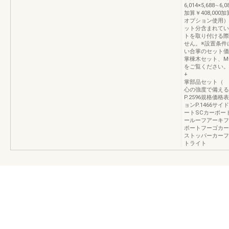
6,014×5,688∼6,
加算￥408,000加
オプション使用）
ット分含まれてい
トを取り付ける際
せん。※設置条件
い合掌のセット価
掌棟木セット、M
をご覧くだ
+ ）基本
掌部品セット
心の強度で備える
P.2596規格価格
ョンP.1466サイ
ートSCカーポー
ールーフアーキフ
ポートフーゴカー
ストッパーカーフ
トライト