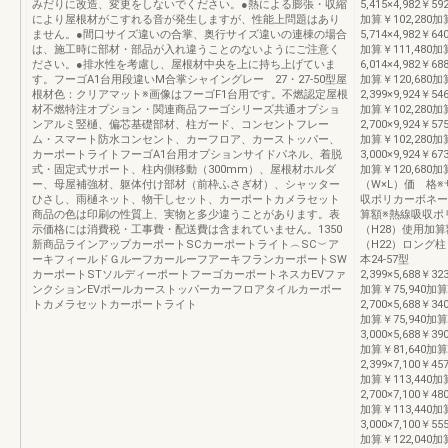
みだりに改造、変更をしないでください。●熱による膨張・収縮
5,415×4,982￥59
により屋根材がこすれる音が発生しますが、性能上問題はあり
加算￥102,280加算
ません。●間口サイズ違いの合掌、奥行サイズ違いの連棟の場合
5,714×4,982￥64
は、施工時に部材・部品が入れ違うことのないようにご注意く
加算￥111,480加算
ださい。●排水性を考慮し、屋根材中央を上に持ち上げていま
6,014×4,982￥68
す。フーゴA1台用段違いM合掌シャイングレー 27・27-50型屋
加算￥120,680加
根材色：クリアマット※画像はフーゴF1台用です。不燃認定屋根
2,399×9,924￥54
材不燃特注オプション・関連商品フーゴシリーズ共通オプショ
加算￥102,280加算
ンアルミ竪樋、偏芯基礎部材、柱ガード、コンセントフレー
2,700×9,924￥57
ム・スマート防水コンセント、カーフロア、カーストッパー、
加算￥102,280加算
カーポートライトフーゴA1台用オプションサイドパネル、着脱
3,000×9,924￥67
式・固定式サポート、柱内側移動（300mm）、屋根材ホルダ
加算￥120,68
ー、母屋補強材、躯体付け部材（前枠ふさぎ材）、シャッター
（W×L）価 格
ひさし、雨樋ネット、物干しセット、カーポートカメラセット
収ポリカーボネー
商品の色は印刷の性質上、実物と多少違うことがあります。表
算額※熱線吸収ポ
示価格には消費税・工事費・配送費は含まれていません。1350
（H28）使用加
新商品ラインアップカーポートSCカーポートライト︵SC︶ア
（H22）ロング柱
ーキフィールドＧルーフカールーフアーキフランカーポートSW
本24-57型
カーポートSTソルディーポートフーゴカーポートネスカEVファ
2,399×5,688￥32
ンクションEVポールカーストッパーカーフロアタイルカーポー
加算￥75,940加算2
トカメラセットカーポートライト
2,700×5,688￥34
加算￥75,940加算2
3,000×5,688￥39
加算￥81,640加算
2,399×7,100￥45
加算￥113,440加算
2,700×7,100￥48
加算￥113,440加算
3,000×7,100￥55
加算￥122,040加