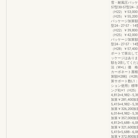
雪・耐風圧パッケ
57型30-57型24∼
（H22）￥53,000
（H25）￥55,200
パッケージ加算額タ
型24∼27-57・1
（H22）￥39,800
（H25）￥42,000
パッケージ加算額タ
型24∼27-57・14
（H28）￥57,40
ポートで算出して
ッケージはありま
額を2倍してく
法（W×L）価 
カーボネート屋根
算額H28柱（H2
算サポート数L1：
ション使用）標準
ング柱※1（H25
4,812×4,982∼5,
加算￥281,400加算
5,415×4,982∼5,
加算￥326,200加算
6,014×4,982∼5,
加算￥357,000加
4,812×5,688∼6,
加算￥321,600加算
5,415×5,688∼6,
加算￥372,800加算