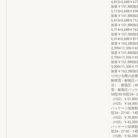
4,812×5,688￥67
加算￥151,880加算
5,113×5,688￥69
加算￥151,880加算
5,415×5,688￥71
加算￥151,880加算
5,714×5,688￥76
加算￥157,580加算
6,014×5,688￥81
加算￥163,280加
2,399×11,336￥6
加算￥151,880加算
2,700×11,336￥6
加算￥151,880加算
3,000×11,336￥7
加算￥163,28
り付ける際の必要
耐積雪・耐風圧パ
当）・耐風圧（4
雪・耐風圧パッケ
50型30-50型24∼
（H22）￥51,800
（H25）￥54,000
パッケージ加算額タ
型24∼27-50・1
（H22）￥39,800
（H25）￥42,000
パッケージ加算額タ
型24∼27-50・14
（H28）￥56,200