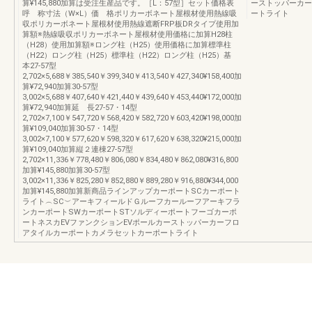
算¥145,880加算は受注生産品です。［L：57型］セット価格表
ーストッパーカー
呼 称寸法（W×L）価 格ポリカーボネート屋根材使用熱線吸
ートライト
収ポリカーボネート屋根材使用熱線遮断FRP板DRタイプ使用加
算額※熱線吸収ポリカーボネート屋根材使用価格に加算H28柱
（H28）使用加算額※ロング柱（H25）使用価格に加算標準柱
（H22）ロング柱（H25）標準柱（H22）ロング柱（H25）基
本27-57型
2,702×5,688￥385,540￥399,340￥413,540￥427,340¥158,400加
算¥72,940加算30-57型
3,002×5,688￥407,640￥421,440￥439,640￥453,440¥172,000加
算¥72,940加算延 長27-57・14型
2,702×7,100￥547,720￥568,420￥582,720￥603,420¥198,000加
算¥109,040加算30-57・14型
3,002×7,100￥577,620￥598,320￥617,620￥638,320¥215,000加
算¥109,040加算縦２連棟27-57型
2,702×11,336￥778,480￥806,080￥834,480￥862,080¥316,800
加算¥145,880加算30-57型
3,002×11,336￥825,280￥852,880￥889,280￥916,880¥344,000
加算¥145,880加算新商品ラインアップカーポートSCカーポート
ライト︵SC︶アーキフィールドＧルーフカールーフアーキフラ
ンカーポートSWカーポートSTソルディーポートフーゴカーポ
ートネスカEVファンクションEVポールカーストッパーカーフロ
アタイルカーポートカメラセットカーポートライト