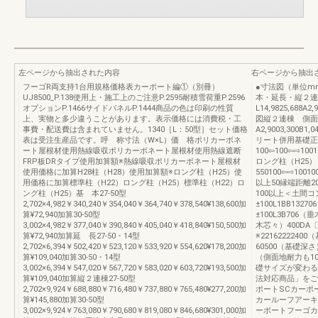
左ページから抽出された内容
右ページから抽出
フーゴR両支持1台用規格価格表カーポート編①（別冊）
●寸法図（単位m
UJ8500_P.138使用上・施工上のご注意P.2595耐積雪荷重P.2596
本・延長・縦２連
オプションP.1466サイドパネルP.1444商品の色は印刷の性質
L14,9825,688
上、実物と多少違うことがあります。表示価格には消費税・工
図縦２連棟 側面図
事費・配送費は含まれていません。1340［L：50型］セット価格
A2,9003,300B1
表は受注生産品です。呼 称寸法（W×L）価 格ポリカーボネ
リート併用基礎正
ート屋根材使用熱線吸収ポリカーボネート屋根材使用熱線遮断
100⇦100⇦⇨10010
FRP板DRタイプ使用加算額※熱線吸収ポリカーボネート屋根材
ロング柱（H25）
使用価格に加算H28柱（H28）使用加算額※ロング柱（H25）使
550100⇦⇨1001
用価格に加算標準柱（H22）ロング柱（H25）標準柱（H22）ロ
以上50縁端距離2
ング柱（H25）基 本27-50型
100以上＜土間コ
2,702×4,982￥340,240￥354,040￥364,740￥378,540¥138,600加
±100L1BB132
算¥72,940加算30-50型
±100L3B706（
3,002×4,982￥377,040￥390,840￥405,040￥418,840¥150,500加
木芯々）400DA〔
算¥72,940加算延 長27-50・14型
※221622224
2,702×6,394￥502,420￥523,120￥533,920￥554,620¥178,200加
60500（基礎深
算¥109,040加算30-50・14型
（側面地耐力も1
3,002×6,394￥547,020￥567,720￥583,020￥603,720¥193,500加
礎サイズが変わる
算¥109,040加算縦２連棟27-50型
法対応商品」をご
2,702×9,924￥688,880￥716,480￥737,880￥765,480¥277,200加
ポートSCカーポ
算¥145,880加算30-50型
カールーフアーキ
3,002×9,924￥763,080￥790,680￥819,080￥846,680¥301,000加
ーポートフーゴカ