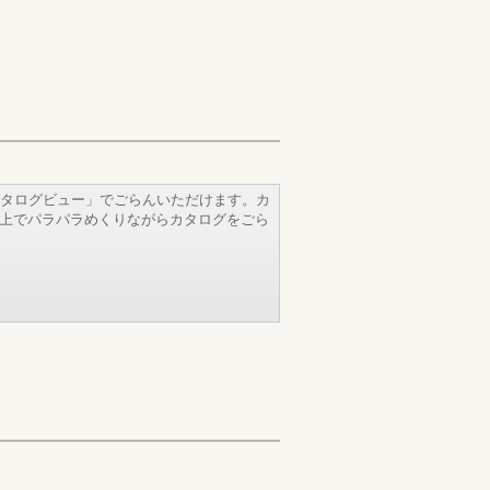
タログビュー」でごらんいただけます。カ
b上でパラパラめくりながらカタログをごら