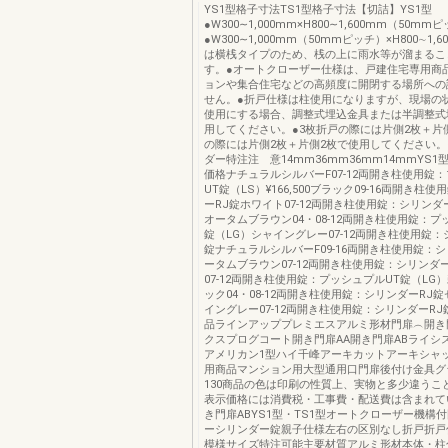
YS1型格子寸法TS1型格子寸法【切詰】YS1型
●W300∼1,000mm×H800∼1,600mm（50mm
●W300∼1,000mm（50mmピッチ）×H800∼1,6
は横桟タイプのため、桟の上に雨水等が溜まるこ
す。●オートクローザー仕様は、戸建住宅専用商
ョンや集合住宅などの高頻度に開閉する場所への
せん。●折戸仕様は柱使用になりますが、現場の
使用にする場合、調整式埋込金具または半調整式
用してください。●3枚折戸の際には片側2枚＋片
の際には片側2枚＋片側2枚で使用してください
ダー特注注 意14mm36mm36mm14mmYS1
価格ナチュラルシルバーF07-12両開き柱使用錠
UT錠（LS）¥166,500ブラック09-16両開き柱
ーRJ錠ホワイト07-12両開き柱使用錠：シリン
オータムブラウン04・08-12両開き柱使用錠：プ
錠（LG）シャイングレー07-12両開き柱使用錠：
錠ナチュラルシルバーF09-16両開き柱使用錠：
ータムブラウン07-12両開き柱使用錠：シリンダ
07-12両開き柱使用錠：プッシュプルUT錠（LG
ック04・08-12両開き柱使用錠：シリンダーRJ
イングレー07-12両開き柱使用錠：シリンダーRJ錠¥
品ラインアッププレミエスアルミ形材門扉︵開き
クスプログコート開き門扉AA開き門扉ABライシ
アメリカン1型ハイ千峰アーキカットアーキシャ
用商品マンション用大型通用口門扉後付け金具グ
130商品の色は印刷の性質上、実物と多少違うこ
表示価格には消費税・工事費・配送費は含まれて
き門扉ABYS1型・TS1型オートクローザー機構
ーシリンダー錠親子仕様左右の区別なし折戸折戸
模様サイズ特注可能主要材質アルミ形材本体・柱