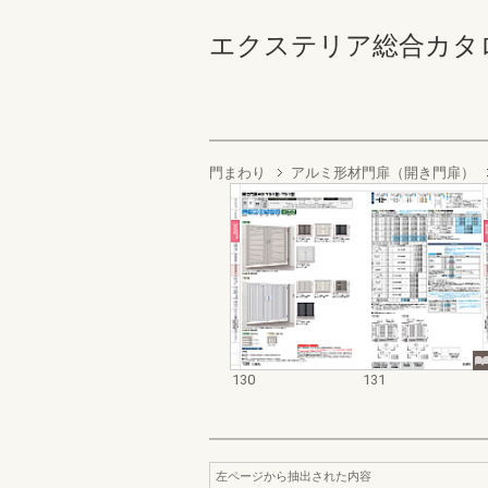
エクステリア総合カタログ2022
門まわり
アルミ形材門扉（開き門扉）
130
131
左ページから抽出された内容