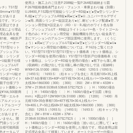
使用上・施工上のご注意P.2588錠一覧P.2648詳細納まり図
ピッチ）TS1型
P.2678規格価格表門まわり・フェンス・車庫まわり編（別冊）
00mm●YS1型
UJ8400_P.152取付可能錠シリンダーRD錠●ピ●空●空シリンダー
とがありま
RJ錠●ピプッシュプルRB錠●両●ピ●空●U…ユニバーサルデザイ
品です。マンシ
ン●両…両面シリンダー錠設定あり●ピ…耐ピッキング配慮●空…マ
設置はできま
ンション用空錠※設定あり（RD・U・RJ錠のホワイト色を除
状況により埋込
く。プッシュプルUT・RB錠はライトシルバー色・ライトゴール
埋込金具を使
ド色のみ）※マンション用空錠：施錠機能を持たない錠金具で、
側1枚、4枚折戸
主にマンションのアルコーブ部設置時に使用します。（くうじ
。イージーオー
ょう）●両●ピプッシュプルUT錠●U●空●ピシリンダーU錠●U●
型TS1型セット
空●マンション用空錠の価格については、P.162をご覧くださ
：プッシュプル
い。YS1型TS1型YS1型TS1型セット価格表（セット価格は、シ
使用錠：シリンダ
リンダーRD錠を使用の場合）YS1型TS1型折戸仕様価格表（セ
ダーU錠親子仕様
ット価格は、シリンダーRD錠を使用の場合）●框下から落し棒
ッシュプルUT
（収納時）の飛び出し寸法:0落し棒の飛び出し寸法（収納時）
シリンダーRD
W90H126.51000（800）［1200］〈1400〉1293.5（1093.5）
シリンダーU錠オ
［1493.5］〈1693.5〉（柱キャップを含む）吊元框105×35上桟
ーRD錠ホワイト
68×37.6合掌框135×40P=50下桟70×30.4上桟カバー10×40G.L.横
）親子仕様ブラ
太桟36×1860300（300）［300］〈350〉2W＋81W＋432W＋
錠セット価格シャ
37W＋2138±8.5538±8.538±8.575□75□5（ ）H：1000の場合
166,500新商
［ ］H：1400の場合〈 〉H：1600の場合●寸法図（単位
門扉︶エルネ
mm）※図は07-12W90H126.51000（800）［1200］〈1400〉吊
スアルメッシュ
元框105×35合掌框135×40下桟70×30.4上桟カバー
ットアルコーブ
10×40G.L.P=50上桟68×37.6縦太桟36×1860300（300）［300］
ランメジャー
〈350〉1293.5（1093.5）［1493.5］〈1693.5〉（柱キャップを
とがあります。
含む）2W＋81W＋432W＋37W＋
いません。開
2138±8.5538±8.538±8.575□75□5（ ）H：1000の場合［ ］
付門扉シリンダ
H：1400の場合〈 〉H：1600の場合〔拾い出しに際して〕●セ
仕様可能両面
ット価格はシリンダーRD錠を使用した場合です。埋込使用は固
色オータムブ
定式埋込金具にて積算しています。オートクローザー仕様は、