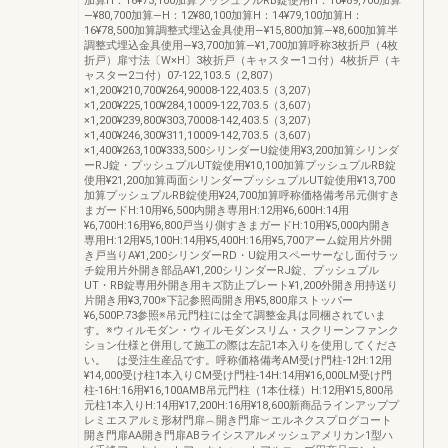
加算H：16¥73,100加算プッシュプルRB錠使用H：10¥89,700加算
―¥80,700加算―H：12¥80,100加算H：14¥79,100加算H：
16¥78,500加算調整式埋込金具使用―¥15,800加算―¥8,600加算半
調整式埋込金具使用―¥3,700加算―¥1,700加算呼称3枚折戸（4枚
折戸）扉寸法〔W×H〕3枚折戸（キャスター1コ付）4枚折戸（キ
ャスター2コ付）07-122,103.5（2,807）
×1,200¥210,700¥264,90008-122,403.5（3,207）
×1,200¥225,100¥284,10009-122,703.5（3,607）
×1,200¥239,800¥303,70008-142,403.5（3,207）
×1,400¥246,300¥311,10009-142,703.5（3,607）
×1,400¥263,100¥333,500シリンダーU錠使用¥3,200加算シリンダ
ーRJ錠・プッシュプルUT錠使用¥10,100加算プッシュプルRB錠
使用¥21,200加算両面シリンダープッシュプルUT錠使用¥13,700
加算プッシュプルRB錠使用¥24,700加算呼称価格備考吊元側すき
まガードH:10用¥6,500内開き専用H:12用¥6,600H:14用
¥6,700H:16用¥6,800戸当り側すきまガードH:10用¥5,000内開き
専用H:12用¥5,100H:14用¥5,400H:16用¥5,700アーム錠用片外開
き戸当りA¥1,200シリンダーRD・U錠用スペーサーなし面付ラッ
チ錠用片外開き部品A¥1,200シリンダーRJ錠、プッシュプル
UT・RB錠専用外開き用キズ防止プレート¥1,200外開き用持送り
片開き用¥3,700※下記参照両開き用¥5,800扉ストッパー
¥6,500P.73参照※吊元門柱には全て調整金具は同梱されていま
す。※ウィルモダン・ウィルモダンスリム・スクリーンファンク
ション仕様と併用して施工の際は左記1本入りを使用してくださ
い。 は受注生産品です。呼称価格備考AM受け門柱-12H:12用
¥14,000受け柱1本入りCM受け門柱-14H:14用¥16,000LM受け門
柱-16H:16用¥16,100AMB吊元門柱（1本仕様）H:12用¥15,800吊
元柱1本入りH:14用¥17,200H:16用¥18,600新商品ラインアッププ
レミエスアルミ形材門扉︵開き門扉︶エルネクスプログコート
開き門扉AA開き門扉ABライシスアルメッシュアメリカン1型ハ