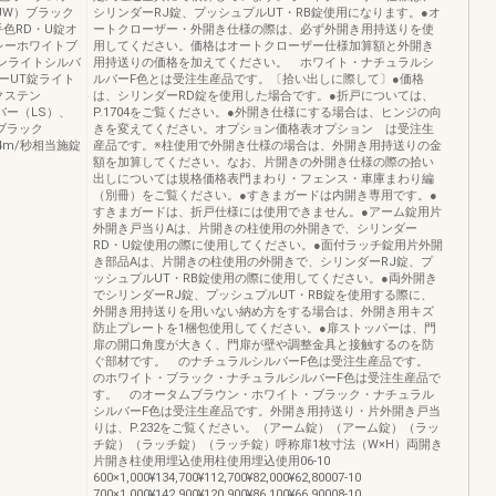
JW）ブラック
シリンダーRJ錠、プッシュプルUT・RB錠使用になります。●オ
色RD・U錠オ
ートクローザー・外開き仕様の際は、必ず外開き用持送りを使
レーホワイトブ
用してください。価格はオートクローザー仕様加算額と外開き
ンライトシルバ
用持送りの価格を加えてください。 ホワイト・ナチュラルシ
ーUT錠ライト
ルバーF色とは受注生産品です。〔拾い出しに際して〕●価格
クステン
は、シリンダーRD錠を使用した場合です。●折戸については、
バー（LS）、
P.1704をご覧ください。●外開き仕様にする場合は、ヒンジの向
ブラック
きを変えてください。オプション価格表オプション は受注生
4m/秒相当施錠
産品です。※柱使用で外開き仕様の場合は、外開き用持送りの金
額を加算してください。なお、片開きの外開き仕様の際の拾い
出しについては規格価格表門まわり・フェンス・車庫まわり編
（別冊）をご覧ください。●すきまガードは内開き専用です。●
すきまガードは、折戸仕様には使用できません。●アーム錠用片
外開き戸当りAは、片開きの柱使用の外開きで、シリンダー
RD・U錠使用の際に使用してください。●面付ラッチ錠用片外開
き部品Aは、片開きの柱使用の外開きで、シリンダーRJ錠、プ
ッシュプルUT・RB錠使用の際に使用してください。●両外開き
でシリンダーRJ錠、プッシュプルUT・RB錠を使用する際に、
外開き用持送りを用いない納め方をする場合は、外開き用キズ
防止プレートを1梱包使用してください。●扉ストッパーは、門
扉の開口角度が大きく、門扉が壁や調整金具と接触するのを防
ぐ部材です。 のナチュラルシルバーF色は受注生産品です。
のホワイト・ブラック・ナチュラルシルバーF色は受注生産品で
す。 のオータムブラウン・ホワイト・ブラック・ナチュラル
シルバーF色は受注生産品です。外開き用持送り・片外開き戸当
りは、P.232をご覧ください。（アーム錠）（アーム錠）（ラッ
チ錠）（ラッチ錠）（ラッチ錠）呼称扉1枚寸法（W×H）両開き
片開き柱使用埋込使用柱使用埋込使用06-10
600×1,000¥134,700¥112,700¥82,000¥62,80007-10
700×1,000¥142,900¥120,900¥86,100¥66,90008-10