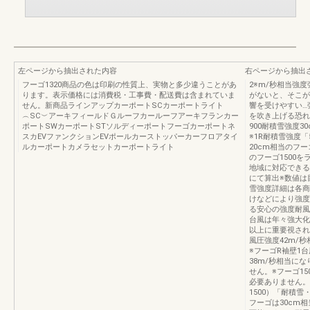
左ページから抽出された内容
右ページから抽出
フーゴ1320商品の色は印刷の性質上、実物と多少違うことがあ
2※m/秒相当強
ります。表示価格には消費税・工事費・配送費は含まれていま
がないと、そこが
せん。新商品ラインアップカーポートSCカーポートライト
響を受けやすい…
︵SC︶アーキフィールドＧルーフカールーフアーキフランカー
を吹き上げる恐れが
ポートSWカーポートSTソルディーポートフーゴカーポートネ
900耐積雪強度30
スカEVファンクションEVポールカーストッパーカーフロアタイ
※1R耐積雪強度「
ルカーポートカメラセットカーポートライト
20cm相当のフー
のフーゴ1500
地域に対応できる
にて算出※数値は
雪強度詳細は各商
けなどにより強度
る安心の強度耐風
台風は年々強大化
以上に重要視され
風圧強度42m/
※フーゴR袖壁1
38m/秒相当に
せん。※フーゴ1
必要ありません。
1500）「耐積
フーゴは30cm相