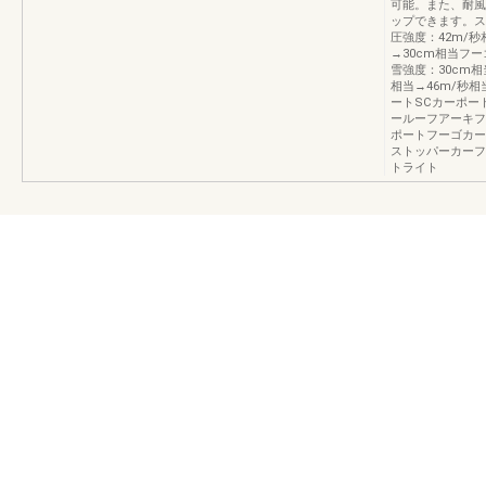
可能。また、耐風
ップできます。ス
圧強度：42m/秒
→30cm相当フー
雪強度：30cm相
相当→46m/秒相
ートSCカーポー
ールーフアーキフ
ポートフーゴカー
ストッパーカーフ
トライト