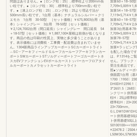
問題はありません。●［ロング柱：25］…標準柱より200mm長
加算60＋18−50型
い柱です。●［ロング柱：30］…標準柱より700mm長い柱で
7,709×5,009￥1,
す。●［凍上ロング柱：25］…ロング柱：25より埋込寸法が
加算54＋18−57型
500mm長い柱です。1台用（基本）ナチュラルシルバー＋クリ
7,119×5,714￥1,
エモカ 1台用 30-50型 ［セット価格］￥675,8003台用（基
加算60＋18−57型
本）シャイングレー 3台用 78-50型［セット価格］
7,709×5,714￥2,
￥2,124,7002台用（間口延長）シャイングレー 間口延長 54
加算3台用基本78−
＋18-57型［セット価格］￥1,887,100※屋根は前側が低くなりま
7,709×5,009￥2,
す。商品の色は印刷の性質上、実物と多少違うことがありま
加算78−57型
す。表示価格には消費税・工事費・配送費は含まれていませ
7,709×5,714￥2,
ん。1304新商品ラインアップカーポートSCカーポートライト
加算※ラッピング
︵SC︶アーキフィールドＧルーフカールーフアーキフランカー
を配した場合です
ポートSWカーポートSTソルディーポートフーゴカーポートネ
は、P.1314を
スカEVファンクションEVポールカーストッパーカーフロアタイ
せん。ブラック・
ルカーポートカメラセットカーポートライト
受注生産品です。サ
照●ソルディーポ
側面図1台用（基本）正
1700〔1950〕230
DH0DH12390.1〔
3°2651.5〔26
ンクリート併用基
柱H：25は標準柱
標準柱H：23+2
23+700mm。
G.L.DW1DW1DH
ート併用基礎50以上
ト併用基礎50以上
50100100⇦⇨100
※22478.2〔2504
L50W30-L57W30-