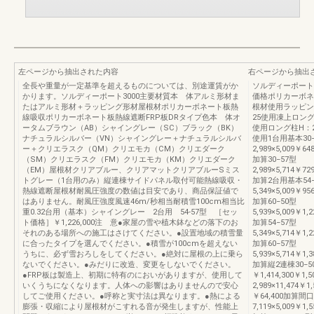
左ページから抽出された内容
右ページから抽出
全長や重量が一定基準を超えるものについては、別途運賃がか
ソルディーポート
かります。ソルディーポート3000主要材質本 体アルミ形材ま
価格ポリカーボネ
たはアルミ形材＋ラッピング形材屋根材ポリカーボネート板熱
根材使用ラッピン
線吸収ポリカーボネート板熱線遮断FRP板DRタイプ色本 体オ
25使用凍上ロング
ータムブラウン（AB）シャイングレー（SC）ブラック（BK）
使用ロング柱H：
ナチュラルシルバー（VN）シャイングレー＋ナチュラルシルバ
使用1台用基本30−
ー＋クリエラスク（QM）クリエモカ（CM）クリエダーク
2,989×5,009￥64
（SM）クリエラスク（FM）クリエモカ（KM）クリエダーク
加算30−57型
（EM）屋根材クリアブルー、クリアマットクリアブルーSミス
2,989×5,714￥72
トグレー（1台用のみ）縦連棟サイドパネル取付可能熱線吸収・
加算2台用基本54−
熱線遮断屋根材耐風圧強度の数値は目安であり、商品保証値で
5,349×5,009￥95
はありません。耐風圧強度風速46m/秒相当耐積雪100cm相当比
加算60−50型
重0.32台用（基本）シャイングレー 2台用 54-57型 ［セッ
5,939×5,009￥1,
ト価格］￥1,226,000注 意●家屋の雪や植木鉢などの落下のお
加算54−57型
それのある場所への施工はさけてください。●設置地域の積雪量
5,349×5,714￥1,
に合ったタイプを選んでください。●積雪が100cmを超えない
加算60−57型
うちに、必ず雪おろしをしてください。●絶対に屋根の上に乗ら
5,939×5,714￥1,
ないでください。●みだりに改造、変更をしないでください。
加算縦2連棟30−50型2
●FRP板は製造上、初期に特有のにおいがありますが、使用して
￥1,414,300￥1,
いくうちになくなります。人体への影響はありませんので安心
2,989×11,474￥1,
してご使用ください。●呼称と実寸法は異なります。●熱による
￥64,400加算間口
膨張・収縮により屋根材がこすれる音が発生しますが、性能上
7,119×5,009￥1,