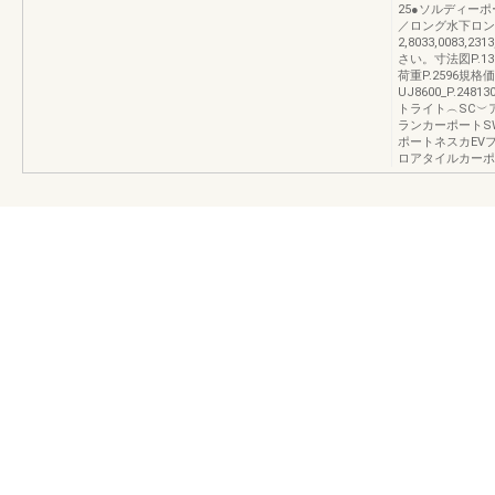
25●ソルディー
／ロング水下ロン
2,8033,0083
さい。寸法図P.1
荷重P.2596規
UJ8600_P.2
トライト︵SC︶
ランカーポートS
ポートネスカEV
ロアタイルカーポ