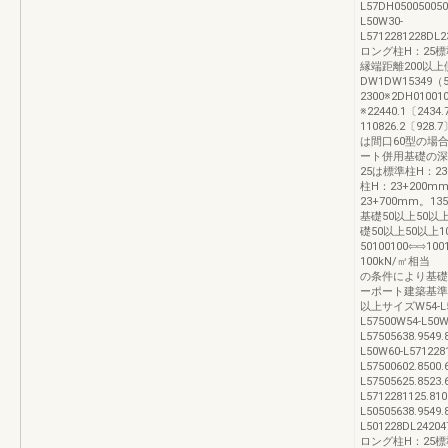
L57DH0500500505
L50W30-
L5712281228DL2
ロング柱H：25標
縁端距離200以上
DW1DW15349（5
2300※2DH01001
※22440.1〔2434
110826.2〔928.
は間口60型の場
ート併用基礎の深
25は標準柱H：2
柱H：23+200
23+700mm。13
基礎50以上50以上
礎50以上50以上1
50100100⇦⇨1
100kN/㎡相当
の条件により基礎
ーポート建築基準
以上サイズW54-L50D
L57500W54-L50W
L57505638.9549.
L50W60-L5712281
L57500602.8500.
L57505625.8523.
L5712281125.810
L50505638.9549.
L501228DL24204
ロング柱H：25標