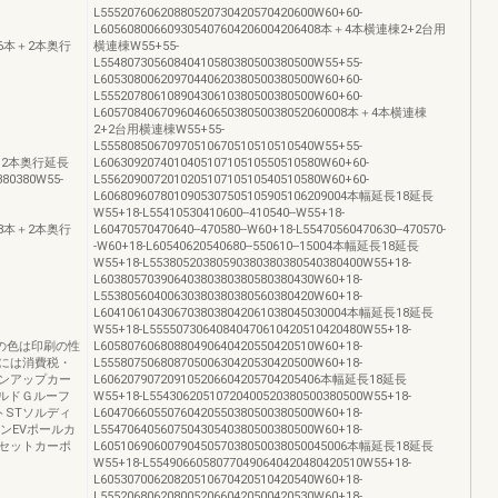
L55520760620880520730420570420600W60+60-
L605608006609305407604206004206408本＋4本横連棟2+2台用
5006本＋2本奥行
横連棟W55+55-
L55480730560840410580380500380500W55+55-
L60530800620970440620380500380500W60+60-
L55520780610890430610380500380500W60+60-
L6057084067096046065038050038052060008本＋4本横連棟
2+2台用横連棟W55+55-
L55580850670970510670510510510540W55+55-
08本＋2本奥行延長
L606309207401040510710510550510580W60+60-
380380W55-
L556209007201020510710510540510580W60+60-
L6068096078010905307505105905106209004本幅延長18延長
W55+18-L55410530410600--410540--W55+18-
0008本＋2本奥行
L60470570470640--470580--W60+18-L55470560470630--470570-
-W60+18-L60540620540680--550610--15004本幅延長18延長
W55+18-L55380520380590380380380540380400W55+18-
L60380570390640380380380580380430W60+18-
L55380560400630380380380560380420W60+18-
L6041061043067038038042061038045030004本幅延長18延長
W55+18-L55550730640840470610420510420480W55+18-
10商品の色は印刷の性
L60580760680880490640420550420510W60+18-
には消費税・
L55580750680870500630420530420500W60+18-
ンアップカー
L606207907209105206604205704205406本幅延長18延長
ルドＧルーフ
W55+18-L55430620510720400520380500380500W55+18-
トSTソルディ
L60470660550760420550380500380500W60+18-
ンEVポールカ
L55470640560750430540380500380500W60+18-
セットカーポ
L6051069060079045057038050038050045006本幅延長18延長
W55+18-L55490660580770490640420480420510W55+18-
L60530700620820510670420510420540W60+18-
L55520680620800520660420500420530W60+18-