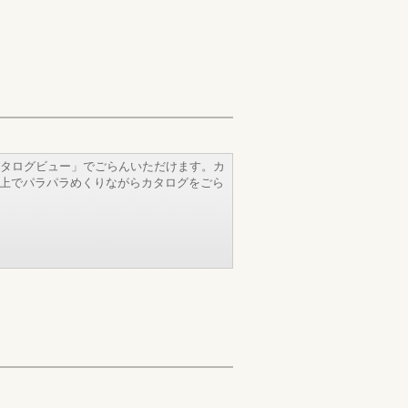
タログビュー」でごらんいただけます。カ
b上でパラパラめくりながらカタログをごら