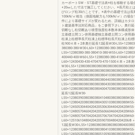
カーポートSW・ST基礎寸法表※柱を移動する場
+20㎜した寸法で施工してください。※長尺柱とは
びロング柱30のことです。※表中の基礎寸法は長
100kN/㎡相当（側面地耐力も100kN/㎡）の場
件により基礎サイズが変わるため、詳細はカタロ
ト建築基準法対応商品」をご参照下さい。奥行延
切断なし柱切断あり積雪強度柱本数本体構成形体
立基礎土間コン併用基礎独立基礎土間コン併用基
柱凍上柱標準長尺柱凍上柱標準柱長尺柱凍上柱標
柱900４本＋2本奥行延長12延長W30-L55+12380380
380380-380-W30-L60+12380380-380-380380-380
L55+12380380-380-380410-380-W55-L60+123803
400440-400-W60-L55+12380380-380-410440-410
L60+12430430-430-470470-470-1500４本＋
W30-L55+12380380380380380380380380380380
L60+12380380380380380380380380380380W55-
L55+12380380380380380380410380380380W55-
L60+12380380380380380380440380380380W60-
L55+12380380380380380380430380380380W60-
L60+12380380380380380400470380380380
延長12延長W30-
L55+12380390380380380410480380380380W30-
L60+12380420380380380430510380380380W55-
L55+12450530440420420530630440420420W55-
L60+12480570460420420560660460420420W60-
L55+12480570470420420570670470420420W60-
L60+1251061048042042059070048042042
12延長W30-L55+12380380380380380380400380
L60+12380380380380380380410380380380W55-
L55+12450530380380380510590380380380W55-