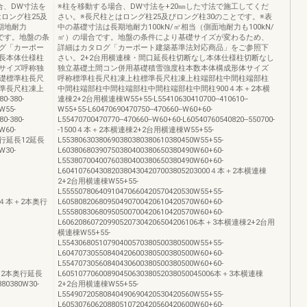
合、DW寸法を
※柱を移動する場合、DW寸法を+20㎜した寸法で施工してくだ
ロング柱25及
さい。※長尺柱とはロング柱25及びロング柱30のことです。※表
期地耐力
中の基礎寸法は長期地耐力100kN/㎡相当（側面地耐力も100kN/
合です。地盤の条
㎡）の場合です。地盤の条件により基礎サイズが変わるため、
グ「カーポー
詳細はカタログ「カーポート建築基準法対応商品」をご参照下
長本体仕様柱
さい。2+2台用横連棟・間口延長柱切断なし本体仕様柱切断なし
サイズ呼称独
独立基礎土間コン併用基礎積雪強度柱本数本体構成形体サイズ
礎標準柱長尺
呼称標準柱長尺柱凍上柱標準長尺柱凍上柱端部柱中間柱端部柱
準長尺柱凍上
中間柱端部柱中間柱端部柱中間柱端部柱中間柱900４本＋2本横
-380-
連棟2+2台用横連棟W55+55-L55410630410700--410610--
-W55-
W55+55-L60470690470750--470660--W60+60-
80-380-
L55470700470770--470660--W60+60-L60540760540820--550700-
-W60-
-1500４本＋2本横連棟2+2台用横連棟W55+55-
2本奥行延長12延長
L55380630380690380380380610380450W55+55-
W30-
L60380680390750380400380650380490W60+60-
L55380700400760380400380650380490W60+60-
L604107604308203804304207003805203000４本＋2本横連棟
2+2台用横連棟W55+55-
L55550780640910470660420570420530W55+55-
3000４本＋2本奥行
L60580820680950490700420610420570W60+60-
L55580830680950500700420610420570W60+60-
L606208607209905207304206504206106本＋3本横連棟2+2台用
横連棟W55+55-
L55430680510790400570380500380500W55+55-
L60470730550840420600380500380500W60+60-
L55470730560840430600380500380500W60+60-
06本＋2本奥行延長
L6051077060089045063038052038050045006本＋3本横連棟
380380W30-
2+2台用横連棟W55+55-
L55490720580840490690420530420560W55+55-
L60530760620880510720420560420600W60+60-