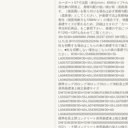
カーポートST寸法図（単位mm）4500タイプ※
雨仕舞の関係上、屋根勾配の低い側が前（道路側
す。［後面囲いを取り付ける場合は必ず屋根勾配
（道路側）としてください。]※基礎寸法は長期地耐力
相当（側面地耐力も100kN/㎡）の場合です。地
基礎サイズが変わるため、詳細はカタログ「カー
準法対応商品」をご参照下さい。基礎の寸法につ
P.1292∼1297も合わせてご覧ください。
30+5530+60W8484.29084.25337.55937.5W1
LL1L2L3H1H2556026252436.15400600026462436.
柱を切断する場合はこちらの表の基礎寸法で施工
い。■柱を切断しない場合はこちらの表の基礎寸
ださい。W30+55-L55480630380W30+55-
L60530690380W30+60-L55520660380W30+60-
L60570720380W30+55-L55560730380W30+55-
L60620800380W30+60-L55610770380W30+60-
L60670830380W30+55-L55410510380W30+55-
L60440540380W30+60-L55430530380W30+60-
L604605603805005005005005005005005005005
標準ロング25ロング30ロング25ロング30柱長土
併用基礎凍上独立基礎サイズ
DW1DW2DW3DH1DW1638631638631638631638631
L55550710W30+55-L60600760W30+60-L555907
L60640780W30+55-L55650820W30+55-L607008
L55690850W30+60-L60740900W30+55-L554105
L60430540W30+60-L55430520W30+60-
L604605605005005005005005005005005005005
標準柱長土間コンクリート併用基礎凍上独立基礎
DW1DW2DW3DH1DW150050050050050050050050
注記）・土間コンクリート併用基礎の深さは独立