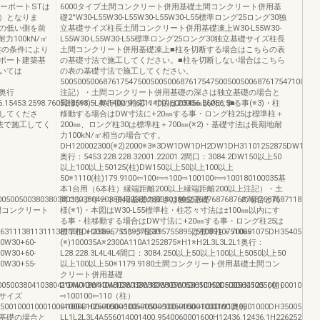
カーポートSTは
6000タイプ土間コンクリート併用基礎土間コンクリート併用基
）となりま
礎2°W30-L55W30-L55W30-L55W30-L55標準ロング25ロング30独
の低い側を前
立基礎サイズ柱長土間コンクリート併用基礎凍上W30-L55W30-
100kN/㎡
L55W30-L55W30-L55標準ロング25ロング30独立基礎サイズ柱長
盤の条件により
土間コンクリート併用基礎凍上■柱を切断する場合はこちらの表
ポート建築基
の基礎寸法で施工してください。■柱を切断しない場合はこちら
いては
の表の基礎寸法で施工してください。
500500500687617547500500500687617547500500500687617547100
間口奥行
注記）・土間コンクリート併用基礎の深さは独立基礎の場合と
15453.2598.76052.8598.5L4A1400.91601140016005456.56056.5■
同様(※1)・奥行側の柱芯々寸法は2000㎜以内にする事(※3)・柱
してくださ
移動する場合はDW寸法に+20㎜する事・ロング柱25は標準柱＋
法で施工してく
200㎜、ロング柱30は標準柱＋700㎜(※2)・基礎寸法は長期地耐
力100kN/㎡相当の場合です。
DH120002300(※2)2000※3※3DW1DW1DH2DW1DH31101252875DW1DW12432
奥行：5453.228.228.32001.22001.2間口：3084.2DW150以上50
以上100以上50125(柱)DW150以上50以上100以上
50※1110(柱)179.9100⇦100⇦⇨100⇨100100⇦⇨100180100035基
本1台用（6本柱）縁端距離200以上縁端距離200以上注記）・土
005005003803803803803804203804203803803803806876876876876876876876871187118
間コンクリート併用基礎の深さは独立基礎 の場合と同
間コンクリート
様(※1)・本図はW30-L55標準柱・柱芯々寸法は±100㎜以内にす
る事・柱移動する場合はDW寸法に+20㎜する事・ロング柱25は
1138113111381131DH25895755895755895755895751089107510891075DH35405195405
標準柱＋200㎜、ロング柱30 は標準柱＋700㎜
40W30+60-
(※)100035A※2300A110A1252875※H1※H2L3L3L2L1奥行：
70W30+60-
L28.228.3L4L4L4間口：3084.250以上50以上100以上5050以上50
00W30+55-
以上100以上50※1179.9180土間コンクリート併用基礎土間コン
クリート併用基礎
005003804103804104404804404803803803803805005005005005005005005001000100010
2°DW1DW1DW1DW1DW1DW1DW1DH1DH2DH3DH4125（柱）
サイズ
⇨100100⇦110（柱）
01000100010001000DH25005005005005005005005001000100010001000DH350050050
⇦100⇨100⇦100⇨100⇦100⇨100⇦100⇨100DW1奥行
基礎の場合と
LL1L2L3L4A556014001400.9540060001600H12436.12436.1H22625264616