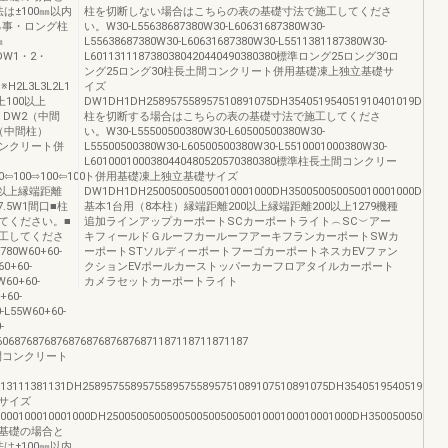
法は±100㎜以内
柱を切断しない場合はこちらの表の基礎寸法で施工してくださ
る事・ロング柱
い。W30-L55638687380W30-L60631687380W30-
㎜
L55638687380W30-L60631687380W30-L5511381187380W30-
3DW1・2・
L6011311187380380420440490380380標準ロング25ロング30ロ
ング25ロング30柱長土間コンクリート併用基礎凍上独立基礎サ
※H2L3L3L2L1
イズ
以上100以上
DW1DH1DH258957558957510891075DH354051954051910401019DH4D
柱）DW2（中間
柱を切断する場合はこちらの表の基礎寸法で施工してくださ
（中間柱）
い。W30-L55500500380W30-L60500500380W30-
コンクリート併
L55500500380W30-L60500500380W30-L5510001000380W30-
L6010001000380440480520570380380標準柱長土間コンクリー
0⇦100⇨100⇦100
ト併用基礎凍上独立基礎サイズ
0以上縁端距離
DW1DH1DH250050050050010001000DH350050050050010001000DH4D
937.5W1間口■柱
基本1台用（8本柱）縁端距離200以上縁端距離200以上1279機種
てください。■
追加ラインアップカーポートSCカーポートライト︵SC︶アー
工してくださ
キフィールドＧルーフカールーフアーキフランカーポートSWカ
780W60+60-
ーポートSTソルディーポートフーゴカーポートネスカEVファン
60+60-
クションEVポールカーストッパーカーフロアタイルカーポート
W60+60-
カメラセットカーポートライト
+60-
-L55W60+60-
-
606876876876876876876876871187118711871187
間コンクリート
3111381131DH25895755895755895755895751089107510891075DH3540519540519540519
サイズ
0100010001000DH25005005005005005005005001000100010001000DH35005005005005
基礎の場合と
法は±100㎜以内