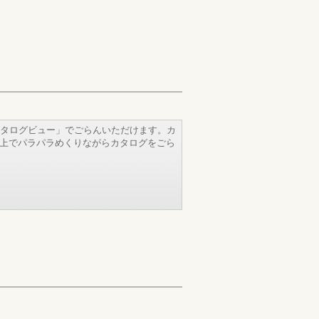
タログビュー」でごらんいただけます。カ
b上でパラパラめくりながらカタログをごら