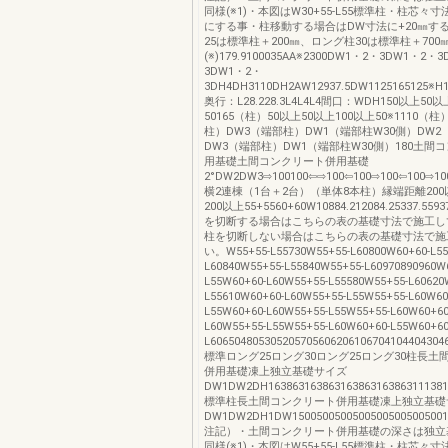
同様(※1)・本図はW30+55-L55標準柱・柱芯々寸
にする事・柱移動する場合はDW寸法に+20㎜す
25は標準柱＋200㎜、ロング柱30は標準柱＋700
(※)179.9100035AA※2300DW1・2・3DW1・2・
3DW1・2・
3DH4DH3110DH2AW12937.5DW1125165125※H1
奥行：L28.228.3L4L4L4間口：WDH150以上50
50165（柱）50以上50以上100以上50※1110（
柱）DW3（端部柱）DW1（端部柱W30側）DW2
DW3（端部柱）DW1（端部柱W30側）180土間
用基礎土間コンクリート併用基礎
2°DW2DW3⇨100100⇦⇨100⇦100⇨100⇦100⇨10
横2連棟（1台＋2台）（単体8本柱）縁端距離20
200以上55+5560+60W10884.212084.25337.55
を切断する場合はこちらの表の基礎寸法で施工し
柱を切断しない場合はこちらの表の基礎寸法で施
い。W55+55-L55730W55+55-L60800W60+60-L55
L60840W55+55-L55840W55+55-L60970890960W
L55W60+60-L60W55+55-L55580W55+55-L60620
L55610W60+60-L60W55+55-L55W55+55-L60W60
L55W60+60-L60W55+55-L55W55+55-L60W60+60
L60W55+55-L55W55+55-L60W60+60-L55W60+60
L606504805305205705606206106704104404304
標準ロング25ロング30ロング25ロング30柱長土
併用基礎凍上独立基礎サイズ
DW1DW2DH1638631638631638631638631113811
標準柱長土間コンクリート併用基礎凍上独立基礎
DW1DW2DH1DW1500500500500500500500500100
注記）・土間コンクリート併用基礎の深さは独立
同様(※1)・本図はW55+55-L55標準柱・柱芯々寸