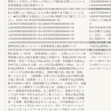
標準ロング25ロング30ロング25ロング30柱長土間コンクリート
L55620850W60+6
併用基礎凍上独立基礎サイズ
L5569094098098
DW1DW2DH1DW16386386316316386386316311138113811311131DH25895895755
L55730W60+60-L
柱を切断しない場合はこちらの表の基礎寸法で施工してくださ
L60510720W60+6
い。■柱を切断する場合はこちらの表の基礎寸法で施工してくだ
L605407604204
さい。W55+18-L55550740380500W60+18-
グ25ロング30
L55590770380500W55+18-L60600790380500W60+18-
ズ
L60640820380500W55+18-L55650860380500W60+18-
DW1DW2DW153056
L55690880380500W55+18-L60700910380500W60+18-
柱を切断する場合
L60740950380500W55+18-L55410530380500W60+18-
い。注記）・土間
L55430540380500W55+18-L60430560380500W60+18-
合と同様(※1)・本
L60460580380500500500500500500500500500100010001000100050050050050050
以内にする事・柱
標準柱長土間コンクリート併用基礎凍上独立基礎サイズ
グ柱25は標準柱＋
DW1DW2DH1DW15005005005005005005005001000100010001000DH25005005005
棟（2台+2台）（
間口延長（＋W18）（単体8本柱）注記）・土間コンクリート併
1277新商品ラ
用基礎の深さは独立基礎の場合と同様(※1)・本図はW55+18-L55
︵SC︶アーキフ
標準柱・柱芯々寸法は±100㎜以内にする事・柱移動する場合は
ポートSWカーポ
DW寸法に+20㎜する事・ロング柱25は標準柱＋200㎜、ロング
スカEVファンク
柱30は標準柱＋700㎜(※)縁端距離200以上縁端距離200以上※カ
ルカーポートカメ
ーポートSTは雨仕舞の関係上、屋根勾配の低い側が前（道路
側）となります。［後面囲いを取り付ける場合は必ず屋根勾配
の低い側を前（道路側）としてください。]※基礎寸法は長期地
耐力100kN/㎡相当（側面地耐力も100kN/㎡）の場合です。地盤
の条件により基礎サイズが変わるため、詳細はカタログ「カー
ポート建築基準法対応商品」をご参照下さい。基礎の寸法につ
いてはP.1292∼1297も合わせてご覧ください。商品の色は印刷
の性質上、実物と多少違うことがあります。表示価格には消費
税・工事費・配送費は含まれていません。1276新商品ラインア
ップカーポートSCカーポートライト︵SC︶アーキフィールド
ＧルーフカールーフアーキフランカーポートSWカーポートST