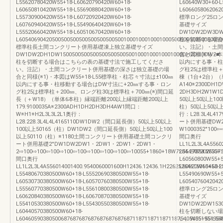
L55620780420W55+18-L60620790420W60+18-
L60640W30+60-L
L60650810420W55+18-L55690880420W60+18-
L6066058062062
L55730900420W55+18-L60720920420W60+18-
標準ロング25ロ
L60760940420W55+18-L55490640420W60+18-
基礎サイズ
L55520660420W55+18-L60510670420W60+18-
DW1DW2DW3DW15
L60540690420500500500500500500500500100010001000100050050050050050050
柱を切断する場合
標準柱長土間コンクリート併用基礎凍上独立基礎サイズ
い。注記）・土間
DW1DW2DH1DW15005005005005005005005001000100010001000DH2DH3DW2■
合と同様(※1)・本
柱を切断する場合はこちらの表の基礎寸法で施工してくださ
以内にする事・柱
い。注記）・土間コンクリート併用基礎の深さは独立基礎の場
グ柱25は標準柱＋
合と同様(※1)・本図はW55+18-L55標準柱・柱芯々寸法は±100㎜
棟（1台+2台）（
以内にする事・柱移動する場合はDW寸法に+20㎜する事・ロン
A140※2300DH
グ柱25は標準柱＋200㎜、ロング柱30は標準柱＋700㎜(※)間口延
2DH3DH2W1W
長（＋W18）（単体6本柱）縁端距離200以上縁端距離200以上
50以上50以上10
179.9100035A※2300ADH1DH2DH3DH4AW1間口：
柱）50以上50以上1
W※H1※H2L3L3L2L1奥行：
行：L28.3L4L
L28.228.3L4L4L4165110DW1DW2（間口延長側）50以上50以上
ート併用基礎DW
100以上50165（柱）DW1DW2（間口延長側）50以上50以上100
W1000352°100⇦
以上50110（柱）※1180土間コンクリート併用基礎土間コンクリ
間口奥行
ート併用基礎2°DW1DW2DW1・2DW1・2DW1・2DW1・
LL1L2L3L4A55602
2⇨100⇨100⇦100⇨100⇦100⇨100⇦100⇨100⇦10055+1860+18W7284.27884.25337.
L55490720W55+5
間口奥行
L60560800W55+5
LL1L2L3L4A556014001400.9540060001600H12436.12436.1H22625264616015453.25
L60620W60+60-L
L55480670380500W60+18-L55520690380500W55+18-
L55490690W55+5
L60530730380500W60+18-L60570760380500W55+18-
L6054076042042
L55560770380500W60+18-L55610800380500W55+18-
標準ロング25ロ
L60620840380500W60+18-L60670870380500W55+18-
基礎サイズ
L55410530380500W60+18-L55430550380500W55+18-
DW1DW2DW153056
L60440570380500W60+18-
柱を切断しない場
L60460590380500687687687687687687687687118711871187118754054051951954
い。W55+55-L555