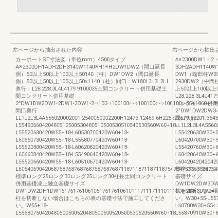
左ページから抽出された内容
右ページから抽出
カーポートST寸法図（単位mm）4500タイプ
A※2300DW1・2
A※2300DH1ADH2DH3140W1140※H1※H2DW1DW2（間口延長
3DH2ADH114
側）50以上50以上100以上50140（柱）DW1DW2（間口延長
DW1（端部柱W30
側）50以上50以上100以上50※1140（柱）間口：W180L3L3L2L1
2930DW2（中
奥行：L28.228.3L4L4179.9100035土間コンクリート併用基礎土
上50以上100以上5
間コンクリート併用基礎
L28.228.3L4
2°DW1DW2DW1•2DW1•2DW1•2⇨100⇨100100⇦⇨100100⇦⇨100100⇦55+1860+18W7
コンクリート併用
間口奥行
2°DW1DW2DW3⇨1
LL1L2L3L4A556020002001.2540060002200H12473.12469.6H226622679.52201.35453
間口奥行
L55490660420480510500530480510500530510540530560W60+18-
LL1L2L3L4A55602
L55520680420W55+18-L60530700420W60+18-
L55420630W30+5
L60560730420W55+18-L55580770420W60+18-
L60420700W30+5
L55620800420W55+18-L60620820420W60+18-
L55420760W30+6
L60660840420W55+18-L55490640420W60+18-
L60420640W30+6
L55520660420W55+18-L60510670420W60+18-
L6042042042042
L60540690420687687687687687687687687118711871187118754754753353354754
標準ロング25ロ
標準ロング25ロング30ロング25ロング30柱長土間コンクリート
基礎サイズ
併用基礎凍上独立基礎サイズ
DW1DW2DW3DW16
DW1DW2DH1DW16176176106106176176106101117111711101110DH2DH3DW2■
柱を切断しない場
柱を切断しない場合はこちらの表の基礎寸法で施工してくださ
い。W30+55-L557
い。W55+18-
L60780W30+55-L
L55580750420480500500520480500500520500530520550W60+18-
L55870910W30+6