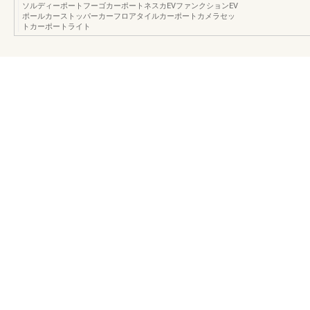
ソルディーポートフーゴカーポートネスカEVファンクションEV
ポールカーストッパーカーフロアタイルカーポートカメラセッ
トカーポートライト