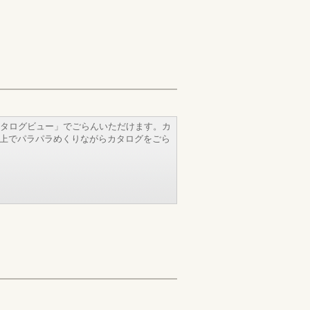
タログビュー」でごらんいただけます。カ
b上でパラパラめくりながらカタログをごら