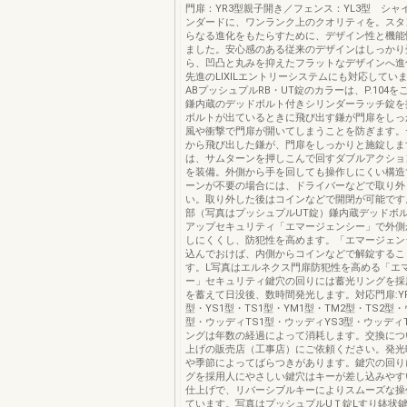
門扉：YR3型親子開き／フェンス：YL3型 シャ
ンダードに、ワンランク上のクオリティを。スタ
らなる進化をもたらすために、デザイン性と機能
ました。安心感のある従来のデザインはしっかり
ら、凹凸と丸みを抑えたフラットなデザインへ進
先進のLIXILエントリーシステムにも対応してい
ABプッシュプルRB・UT錠のカラーは、P.104
鎌内蔵のデッドボルト付きシリンダーラッチ錠を
ボルトが出ているときに飛び出す鎌が門扉をしっ
風や衝撃で門扉が開いてしまうことを防ぎます。
から飛び出した鎌が、門扉をしっかりと施錠しま
は、サムターンを押しこんで回すダブルアクショ
を装備。外側から手を回しても操作しにくい構造
ーンが不要の場合には、ドライバーなどで取り外
い。取り外した後はコインなどで開閉が可能です
部（写真はプッシュプルUT錠）鎌内蔵デッドボ
アップセキュリティ「エマージェンシー」で外側
しにくくし、防犯性を高めます。「エマージェン
込んでおけば、内側からコインなどで解錠するこ
す。L写真はエルネクス門扉防犯性を高める「エ
ー」セキュリティ鍵穴の回りには蓄光リングを採
を蓄えて日没後、数時間発光します。対応門扉:YR
型・YS1型・TS1型・YM1型・TM2型・TS2型・
型・ウッディTS1型・ウッディYS3型・ウッディT
ングは年数の経過によって消耗します。交換につ
上げの販売店（工事店）にご依頼ください。発光
や季節によってばらつきがあります。鍵穴の回り
グを採用人にやさしい鍵穴はキーが差し込みやす
仕上げで、リバーシブルキーによりスムーズな操
ています。写真はプッシュプルUＴ錠Lすり鉢状