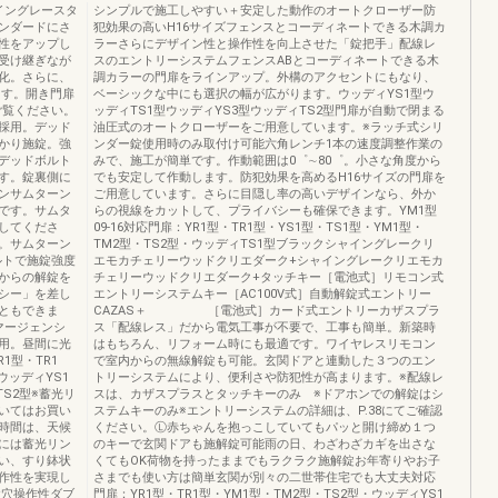
イングレースタ
シンプルで施工しやすい＋安定した動作のオートクローザー防
ンダードにさ
犯効果の高いH16サイズフェンスとコーディネートできる木調カ
性をアップし
ラーさらにデザイン性と操作性を向上させた「錠把手」配線レ
受け継ぎなが
スのエントリーシステムフェンスABとコーディネートできる木
化。さらに、
調カラーの門扉をラインアップ。外構のアクセントにもなり、
ます。開き門扉
ベーシックな中にも選択の幅が広がります。ウッディYS1型ウ
をご覧ください。
ッディTS1型ウッディYS3型ウッディTS2型門扉が自動で閉まる
採用。デッド
油圧式のオートクローザーをご用意しています。※ラッチ式シリ
かり施錠。強
ンダー錠使用時のみ取付け可能六角レンチ1本の速度調整作業の
デッドボルト
みで、施工が簡単です。作動範囲は0゜∼80゜。小さな角度から
す。錠裏側に
でも安定して作動します。防犯効果を高めるH16サイズの門扉を
ンサムターン
ご用意しています。さらに目隠し率の高いデザインなら、外か
です。サムタ
らの視線をカットして、プライバシーも確保できます。YM1型
してくださ
09-16対応門扉：YR1型・TR1型・YS1型・TS1型・YM1型・
。サムターン
TM2型・TS2型・ウッディTS1型ブラックシャイングレークリ
ルトで施錠強度
エモカチェリーウッドクリエダーク+シャイングレークリエモカ
からの解錠を
チェリーウッドクリエダーク+タッチキー［電池式］リモコン式
シー」を差し
エントリーシステムキー［AC100V式］自動解錠式エントリー
ともできま
CAZAS＋ ［電池式］カード式エントリーカザスプラ
マージェンシ
ス「配線レス」だから電気工事が不要で、工事も簡単。新築時
用。昼間に光
はもちろん、リフォーム時にも最適です。ワイヤレスリモコン
1型・TR1
で室内からの無線解錠も可能。玄関ドアと連動した３つのエン
ウッディYS1
トリーシステムにより、便利さや防犯性が高まります。※配線レ
S2型※蓄光リ
スは、カザスプラスとタッチキーのみ ※ドアホンでの解錠はシ
いてはお買い
ステムキーのみ※エントリーシステムの詳細は、P.38にてご確認
時間は、天候
ください。Ⓛ赤ちゃんを抱っこしていてもパッと開け締め１つ
には蓄光リン
のキーで玄関ドアも施解錠可能雨の日、わざわざカギを出さな
い、すり鉢状
くてもOK荷物を持ったままでもラクラク施解錠お年寄りやお子
作性を実現し
さまでも使い方は簡単玄関が別々の二世帯住宅でも大丈夫対応
鍵穴操作性ダブ
門扉：YR1型・TR1型・YM1型・TM2型・TS2型・ウッディYS1