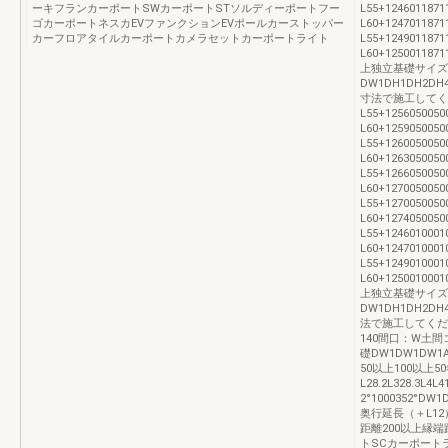
ーキフランカーポートSWカーポートSTソルディーポートフー
L55+1246011871
ゴカーポートネスカEVファンクションEVポールカーストッパー
L60+1247011871
カーフロアタイルカーポートカメラセットカーポートライト
L55+1249011871
L60+12500118
上独立基礎サイズ
DW1DH1DH2
寸法で施工してく
L55+1256050050
L60+1259050050
L55+1260050050
L60+1263050050
L55+1266050050
L60+1270050050
L55+1270050050
L60+1274050050
L55+1246010001
L60+1247010001
L55+1249010001
L60+12500100
上独立基礎サイズ
DW1DH1DH2
法で施工してくださ
140間口：W土
礎DW1DW1DW1A
50以上100以上50
L28.2L328.3
2°1000352°DW
奥行延長（＋L12
距離200以上縁端
トSCカーポート