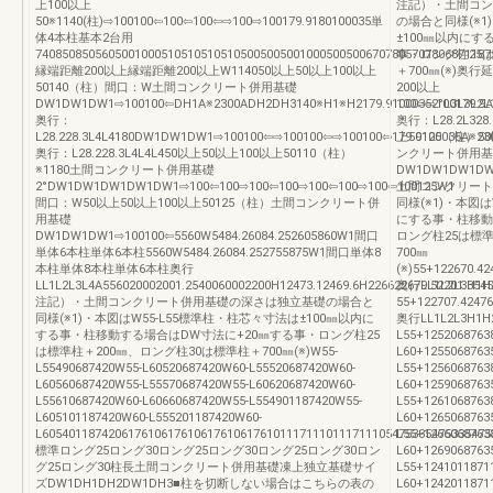
上100以上
注記）・土間
50※1140(柱)⇨100100⇦100⇦100⇦⇨100⇨100179.9180100035単
の場合と同様(※1
体4本柱基本2台用
±100㎜以内にす
740850850560500100051051051051050050050010005005006707805707806871187
事・ロング柱25
縁端距離200以上縁端距離200以上W114050以上50以上100以上
＋700㎜(※)奥
50140（柱）間口：W土間コンクリート併用基礎
200以上
DW1DW1DW1⇨100100⇦DH1A※2300ADH2DH3140※H1※H2179.91000352°L3L3L2L
100⇦⇨100179.9
奥行：
奥行：L28.2L32
L28.228.3L4L4180DW1DW1DW1⇨100100⇦⇨100100⇦⇨100100⇦179.9100035A※2
上50125（柱）5
奥行：L28.228.3L4L4L450以上50以上100以上50110（柱）
ンクリート併用基
※1180土間コンクリート併用基礎
DW1DW1DW1D
2°DW1DW1DW1DW1DW1⇨100⇦100⇨100⇦100⇨100⇦100⇨100⇦100125W1
土間コンクリー
間口：W50以上50以上100以上50125（柱）土間コンクリート併
同様(※1)・本図は
用基礎
にする事・柱移
DW1DW1DW1⇨100100⇦5560W5484.26084.252605860W1間口
ロング柱25は標
単体6本柱単体6本柱5560W5484.26084.252755875W1間口単体8
700㎜
本柱単体8本柱単体6本柱奥行
(※)55+122670.42
LL1L2L3L4A556020002001.2540060002200H12473.12469.6H226622679.52201.35453
奥行LL1L2L3H1
注記）・土間コンクリート併用基礎の深さは独立基礎の場合と
55+122707.42476
同様(※1)・本図はW55-L55標準柱・柱芯々寸法は±100㎜以内に
奥行LL1L2L3H
する事・柱移動する場合はDW寸法に+20㎜する事・ロング柱25
L55+1252068763
は標準柱＋200㎜、ロング柱30は標準柱＋700㎜(※)W55-
L60+1255068763
L55490687420W55-L60520687420W60-L55520687420W60-
L55+1256068763
L60560687420W55-L55570687420W55-L60620687420W60-
L60+1259068763
L55610687420W60-L60660687420W55-L554901187420W55-
L55+1261068763
L605101187420W60-L555201187420W60-
L60+1265068763
L60540118742061761061761061761061761011171110111711105475335475335475
L55+1266068763
標準ロング25ロング30ロング25ロング30ロング25ロング30ロン
L60+1269068763
グ25ロング30柱長土間コンクリート併用基礎凍上独立基礎サイ
L55+1241011871
ズDW1DH1DH2DW1DH3■柱を切断しない場合はこちらの表の
L60+1242011871