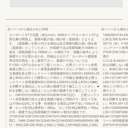
左ページから抽出された内容
右ページから抽出
カーポートST寸法図（単位mm）4500タイプ※カーポートSTは
100035DH1A※23
雨仕舞の関係上、屋根勾配の低い側が前（道路側）となりま
L28.2L328.3L
す。［後面囲いを取り付ける場合は必ず屋根勾配の低い側を前
50110（柱）※15
（道路側）としてください。]※基礎寸法は長期地耐力100kN/㎡
コンクリート併用
相当（側面地耐力も100kN/㎡）の場合です。地盤の条件により
2°DW1DW1100⇦
基礎サイズが変わるため、詳細はカタログ「カーポート建築基
奥行
準法対応商品」をご参照下さい。基礎の寸法については
LL1L2L3L4A55+12
P.1292∼1297も合わせてご覧ください。土間コンクリート併用
柱を切断しない場
基礎土間コンクリート併用基礎標準サイズロング30ロング25独
い。W30-L55+126
立基礎柱長土間コンクリート併用基礎W55-L55W55-L55W55-L55
L55+1262468738
凍上W55-L55サイズ標準ロング30ロング25独立基礎柱長土間コ
L55+1211241187
ンクリート併用基礎W55-L55W55-L55W55-L55凍上W55-L55■柱
L60+12112111
を切断する場合はこちらの表の基礎寸法で施工してください。■
30ロング25ロ
柱を切断しない場合はこちらの表の基礎寸法で施工してくださ
礎サイズ
い。DW1DH1DH2DW1DH1DH2DW1DW1注記）・土間コンクリ
DW1DH1DH25615
ート併用基礎の深さは独立基礎の場合と同様(※1)・柱芯々寸法
柱を切断する場合
は±100㎜以内にする事・柱移動する場合はDW寸法に+20㎜する
い。W30-L55+125
事・ロング柱25は標準柱＋200㎜、ロング柱30は標準柱＋700㎜
L55+1250050038
(※2)・基礎寸法は長期地耐力100kN/㎡相当の場合です。
L55+1210001000
2°DW1DW1DW1DW1DW1DW1DH133001402300(※2)DH25260140
L60+12100010
間口：5484.22460.9(※2)2649.8(※2)10493302104954005456.5奥
リート併用基礎凍
行：5453.228.228.350以上50以上100以上50140(柱)50以上50以
DW1DH1DH25005