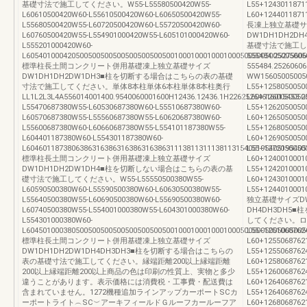
基礎寸法で施工してください。W55-L55580500420W55-
L55+1243011871
L60610500420W60-L55610500420W60-L60650500420W55-
L60+12440118
L55680500420W55-L60720500420W60-L55720500420W60-
長凍上独立基礎サ
L60760500420W55-L554901000420W55-L605101000420W60-
DW1DH1DH2
L555201000420W60-
基礎寸法で施工し
L60540100042050050050050050050050050010001000100010005005005005005005
555484.25275
標準柱長土間コンクリート併用基礎凍上独立基礎サイズ
555484.2526060
DW1DH1DH2DW1DH3■柱を切断する場合はこちらの表の基礎
WW15605005005
寸法で施工してください。単体8本柱単体6本柱単体8本柱奥行
L55+1258050050
LL1L2L3L4A556014001400.9540060001600H12436.12436.1H22625264616015453.25
L60+1260050050
L55470687380W55-L60530687380W60-L55510687380W60-
L55+1262050050
L60570687380W55-L55560687380W55-L60620687380W60-
L60+1265050050
L55600687380W60-L60660687380W55-L554101187380W55-
L55+1268050050
L604401187380W60-L554301187380W60-
L60+1269050050
L60460118738063863163863163863163863111381131113811315405195405195405
L55+1272050050
標準柱長土間コンクリート併用基礎凍上独立基礎サイズ
L60+1240010001
DW1DH1DH2DW1DH4■柱を切断しない場合はこちらの表の基
L55+1242010001
礎寸法で施工してください。W55-L55550500380W55-
L60+1243010001
L60590500380W60-L55590500380W60-L60630500380W55-
L55+124401000
L55640500380W55-L60690500380W60-L55690500380W60-
独立基礎サイズDW
L60740500380W55-L554001000380W55-L604301000380W60-
DH4DH3DH
L554301000380W60-
してください。ロン
L60450100038050050050050050050050050010001000100010005005005005005005
L55+1251068762
標準柱長土間コンクリート併用基礎凍上独立基礎サイズ
L60+1255068762
DW1DH1DH2DW1DH4DH3DH3■柱を切断する場合はこちらの
L55+1255068762
表の基礎寸法で施工してください。縁端距離200以上縁端距離
L60+1258068762
200以上縁端距離200以上商品の色は印刷の性質上、実物と多少
L55+1260068762
違うことがあります。表示価格には消費税・工事費・配送費は
L60+1264068762
含まれていません。1272機種追加ラインアップカーポートSCカ
L55+1264068762
ーポートライト︵SC︶アーキフィールドＧルーフカールーフア
L60+1268068762