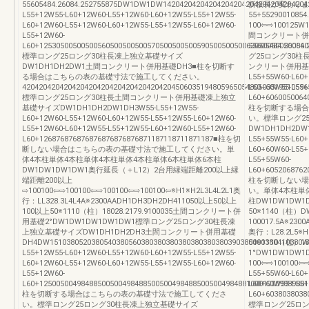
55605484.26084.252755875DW1DW1DW14204204204204204204204204204204204
折板長が変わりま
L55+12W55-L60+12W60-L55+12W60-L60+12W55-L55+12W55-
55+55290010854
L60+12W60-L55+12W60-L60+12W55-L55+12W55-L60+12W60-
100⇦⇨10012
L55+12W60-
間コンクリート併
L60+12530500500500560500500500570500500500590500500500630500500500660
55605484.260
標準ロング25ロング30柱長凍上独立基礎サイズ
グ25ロング30柱
DW1DH1DH2DW1土間コンクリート併用基礎DH3■柱を切断す
ンクリート併用基礎DH
る場合はこちらの表の基礎寸法で施工してください。
L55+55W60-L60+
420420420420420420420420420420420420450603519480596505480603519510596
L60+60W55-L55+
標準ロング25ロング30柱長土間コンクリート併用基礎凍上独立
L60+6060050064
基礎サイズDW1DH1DH2DW1DH3W55-L55+12W55-
柱を切断する場合
L60+12W60-L55+12W60-L60+12W55-L55+12W55-L60+12W60-
い。標準ロング2
L55+12W60-L60+12W55-L55+12W55-L60+12W60-L55+12W60-
DW1DH1DH2D
L60+126876876876876876876876871187118711871187■柱を切
L55+55W55-L60+
断しない場合はこちらの表の基礎寸法で施工してください。単
L60+60W60-L55+
体4本柱単体4本柱単体4本柱単体4本柱単体6本柱単体6本柱
L55+55W60-
DW1DW1DW1DW1奥行延長（＋L12）2台用縁端距離200以上縁
L60+6052068762
端距離200以上
柱を切断しない場
⇨100100⇦⇨100100⇦⇨100100⇦⇨100100⇦※H1※H2L3L4L2L1奥
い。単体4本柱単
行：LL328.3L4L4A※2300AADH1DH3DH2DH411050以上50以上
柱DW1DW1DW1
100以上50※1110（柱）18028.2179.9100035土間コンクリート併
50※1140（柱
用基礎2°DW1DW1DW1DW1DW1標準ロング25ロング30柱長凍
100017.5A※230
上独立基礎サイズDW1DH1DH2DH3土間コンクリート併用基礎
奥行：L28.2L5※H
DH4DW1510380520380540380560380380380380380380380390380400380410380W
50※1110（柱）
L55+12W55-L60+12W60-L55+12W60-L60+12W55-L55+12W55-
1°DW1DW1DW1D
L60+12W60-L55+12W60-L60+12W55-L55+12W55-L60+12W60-
100⇦⇨100100⇦⇨
L55+12W60-
L55+55W60-L60+
L60+12500500498488500500498488500500498488500500498488100010009989881
L60+60W55-L55+
柱を切断する場合はこちらの表の基礎寸法で施工してくださ
L60+6038038038
い。標準ロング25ロング30柱長凍上独立基礎サイズ
標準ロング25ロ