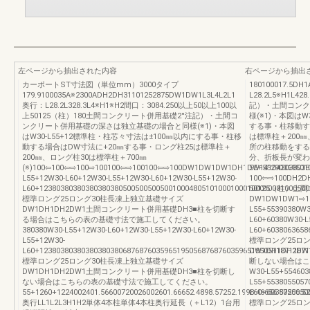
左ページから抽出された内容
右ページから抽出
カーポートST寸法図（単位mm）3000タイプ
180100017.5DH
179.9100035A※2300ADH2DH31101252875DW1DW1L3L4L2L1
L28.2L5※H1L42
奥行：L28.2L328.3L4※H1※H2間口：3084.250以上50以上100以
記）・土間コンク
上50125（柱）180土間コンクリート併用基礎2°注記）・土間コ
様(※1)・本図はW
ンクリート併用基礎の深さは独立基礎の場合と同様(※1)・本図
する事・柱移動す
はW30-L55+12標準柱・柱芯々寸法は±100㎜以内にする事・柱移
は標準柱＋200㎜
動する場合はDW寸法に+20㎜する事・ロング柱25は標準柱＋
所の柱移動をする
200㎜、ロング柱30は標準柱＋700㎜
分、折板長が変わ
(※)100⇦100⇦⇨100⇨100100⇦⇨100100⇦⇨100DW1DW1DW1DH1DW141043038038
55+55290069501
L55+12W30-L60+12W30-L55+12W30-L60+12W30-L55+12W30-
100⇦⇨100DH2D
L60+12380380380380380380500500500500100048051010001000100010001000500
50125（柱）土
標準ロング25ロング30柱長凍上独立基礎サイズ
DW1DW1DW1⇨1
DW1DH1DH2DW1土間コンクリート併用基礎DH3■柱を切断す
L55+55390380W3
る場合はこちらの表の基礎寸法で施工してください。
L60+60380W30-L
380380W30-L55+12W30-L60+12W30-L55+12W30-L60+12W30-
L60+6038063658
L55+12W30-
標準ロング25ロ
L60+12380380380380380380687687603596519505687687603596519505118711871
DW1DH1DH2
標準ロング25ロング30柱長凍上独立基礎サイズ
断しない場合はこ
DW1DH1DH2DW1土間コンクリート併用基礎DH3■柱を切断し
W30-L55+554603
ない場合はこちらの表の基礎寸法で施工してください。
L55+5538055057
55+1260+1224002401.56600720026002601.66652.4898.57252.1998.46656.57256.52
L60+6038050050
奥行LL1L2L3H1H2単体4本柱単体4本柱奥行延長（＋L12）1台用
標準ロング25ロ