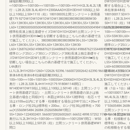
縁端距離200以上
DW1DH1DH2
⇨100100⇦⇨100100⇦⇨100100⇦⇨100100⇦※H1※H2L3L4L2L1奥
断する場合はこち
行：L28.2L328.3L4L4DH1※2300AAADH2DH3DH411050以上50
本柱単体4本柱
以上100以上50※1110（柱）180100035土間コンクリート併用基
180100017.5DH
礎179.92°DW1DW1DW1DW1DW1380380380380380380W30-
奥行：L28.2L5※H
L55+12W30-L60+12W30-L55+12W30-L60+12W30-L55+12W30-
50※1110（柱）
L60+12380500500500498380500500500488400500500500498410500500500488380
LL1L2L3H1H255+
標準柱長凍上独立基礎サイズDW1DH1DH2DW1土間コンクリー
100⇦⇨100100⇦⇨
ト併用基礎DH3DH4■柱を切断する場合はこちらの表の基礎寸法
L55+55W30-L60+
で施工してください。380380380380380380W30-L55+12W30-
L60+6038068738
L60+12W30-L55+12W30-L60+12W30-L55+12W30-
標準ロング25ロ
L60+12687624561498687621554488687624561498687621554488118711241061998
DW1DH1DH2
標準ロング25ロング30ロング25ロング30柱長凍上独立基礎サイ
DH5DH6DH3
ズDW1DH1DH2DW1土間コンクリート併用基礎DH3DH4■柱を
で施工してください。W
切断しない場合はこちらの表の基礎寸法で施工してください。
L55+55W30-L60+
L4A奥行
L60+6038050038
LL1L2L3H1H255+1260+122626.92396.1660072002642.62390.96652.4598.47252.174
標準ロング25ロ
単体6本柱単体6本柱縁端距離200以上
DW1DH1DH2
100⇦100⇦⇨100⇨100100⇦100035A※2300ADH1DH2DH3L3L4L2L1
DH5DH6DH3
奥行：L28.2L328.3L4※H1※H2179.9180W1140間口：
施工してください
W140DW1DW150以上50以上100以上50140（柱）土間コンクリ
棟（1台＋1台）縁
ート併用基礎2°注記）・土間コンクリート併用基礎の深さは独
⇨100100017.5
立基礎の場合と同様(※1)・本図はW55-L55+12標準柱・柱芯々寸
WL4L5L2L1奥行：L
法は±100㎜以内にする事・柱移動する場合はDW寸法に+20㎜す
以上100以上50
る事・ロング柱25は標準柱＋200㎜、ロング柱30は標準柱＋700
1°55605484.26
㎜(※)5560W5484.26084.252605860W1間口
土間コンクリート
55+1260+1224002401.56600720026002601.66652.4898.57252.1998.46656.57256.52
(※1)・本図はW5
奥行LL1L2L3H1H2⇨100100⇦⇨100100⇦⇨100125W1間口：W50
る事・柱移動する
以上50以上100以上50125（柱）土間コンクリート併用基礎WW1
標準柱＋200㎜、
間口
の柱移動をする場