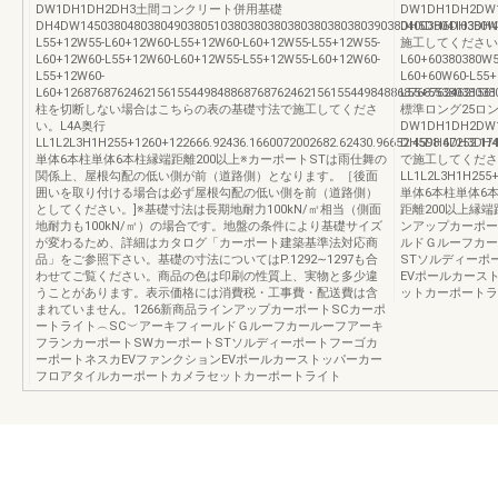
DW1DH1DH2DH3土間コンクリート併用基礎
DW1DH1DH2
DH4DW1450380480380490380510380380380380380380380390380400380410380W
DH5DH6DH3
L55+12W55-L60+12W60-L55+12W60-L60+12W55-L55+12W55-
施工してください。W5
L60+12W60-L55+12W60-L60+12W55-L55+12W55-L60+12W60-
L60+60380380W5
L55+12W60-
L60+60W60-L55+
L60+12687687624621561554498488687687624621561554498488687687624621561
L55+5538038038
柱を切断しない場合はこちらの表の基礎寸法で施工してくださ
標準ロング25ロ
い。L4A奥行
DW1DH1DH2
LL1L2L3H1H255+1260+122666.92436.1660072002682.62430.96652.4598.47252.174
DH5DH6DH3
単体6本柱単体6本柱縁端距離200以上※カーポートSTは雨仕舞の
で施工してください
関係上、屋根勾配の低い側が前（道路側）となります。［後面
LL1L2L3H1H255+5
囲いを取り付ける場合は必ず屋根勾配の低い側を前（道路側）
単体6本柱単体6本
としてください。]※基礎寸法は長期地耐力100kN/㎡相当（側面
距離200以上縁端
地耐力も100kN/㎡）の場合です。地盤の条件により基礎サイズ
ンアップカーポー
が変わるため、詳細はカタログ「カーポート建築基準法対応商
ルドＧルーフカー
品」をご参照下さい。基礎の寸法についてはP.1292∼1297も合
STソルディーポ
わせてご覧ください。商品の色は印刷の性質上、実物と多少違
EVポールカース
うことがあります。表示価格には消費税・工事費・配送費は含
ットカーポートラ
まれていません。1266新商品ラインアップカーポートSCカーポ
ートライト︵SC︶アーキフィールドＧルーフカールーフアーキ
フランカーポートSWカーポートSTソルディーポートフーゴカ
ーポートネスカEVファンクションEVポールカーストッパーカー
フロアタイルカーポートカメラセットカーポートライト