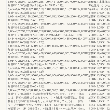
6,084×7,252¥1,192,300¥1,235,100¥1,451,200¥1,277,900¥482,000¥42,900
（W×L）本体価
加算¥110,480加算単体8本柱＋2本55-55・12型
準柱使用ロング柱
5,484×6,652¥1,050,200¥1,103,700¥1,373,300¥1,157,200¥397,800¥51,600
台＋2台︶遮光単体6
加算¥100,760加算60-55・12型
8,484×5,453¥1,35
6,084×6,652¥1,189,200¥1,242,700¥1,512,300¥1,296,200¥442,000¥51,600
加算¥113,560加算
加算¥105,620加算55-60・12型
9,084×5,453¥1,46
5,484×7,252¥1,066,300¥1,119,800¥1,389,400¥1,173,300¥433,800¥54,800
加算¥118,420加算
加算¥105,620加算60-60・12型
8,484×6,053¥1,37
6,084×7,252¥1,205,300¥1,258,800¥1,528,400¥1,312,300¥482,000¥54,800
加算¥118,420加算
加算¥110,480加算採光３山ポリカ単体6本柱＋2本55-55・12型
9,084×6,053¥1,47
5,484×6,652¥1,400,000¥1,442,800¥1,658,900¥1,485,600¥643,400¥41,100
加算¥123,280加
加算¥100,760加算60-55・12型
8,484×5,453¥1,36
6,084×6,652¥1,541,600¥1,584,400¥1,800,500¥1,627,200¥687,600¥41,100
加算¥113,560加算
加算¥105,620加算55-60・12型
9,084×5,453¥1,48
5,484×7,252¥1,416,100¥1,458,900¥1,675,000¥1,501,700¥701,800¥42,900
加算¥118,420加算
加算¥105,620加算60-60・12型
8,484×6,053¥1,38
6,084×7,252¥1,557,700¥1,600,500¥1,816,600¥1,643,300¥750,000¥42,900
加算¥118,420加算
加算¥110,480加算単体8本柱＋2本55-55・12型
9,084×6,053¥1,49
5,484×6,652¥1,444,000¥1,497,500¥1,767,100¥1,551,000¥643,400¥51,600
加算¥123,280
加算¥100,760加算60-55・12型
8,484×5,453¥1,75
6,084×6,652¥1,582,900¥1,636,400¥1,906,000¥1,689,900¥687,600¥51,600
加算¥113,560加算
加算¥105,620加算55-60・12型
9,084×5,453¥1,86
5,484×7,252¥1,460,100¥1,513,600¥1,783,200¥1,567,100¥701,800¥54,800
加算¥118,420加算
加算¥105,620加算60-60・12型
8,484×6,053¥1,77
6,084×7,252¥1,599,000¥1,652,500¥1,922,100¥1,706,000¥750,000¥54,800
加算¥118,420加算
加算¥110,480加算※1折板は別途手配となります。（セット価格
9,084×6,053¥1,88
には、折板の価格は含まれません。）※2化粧枠加算額は、前後
加算¥123,280加
枠および側枠に化粧枠を配した場合に加算してください。採光
8,484×5,453¥1,81
タイプで1山ポリカを使用する4本柱、6本柱仕様には折板ボルト
加算¥113,560加算
が必要です（P.1288参照）。※3単体4本柱＋4本柱は厚み1.0㎜の
9,084×5,453¥1,92