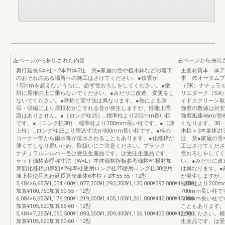
左ページから抽出された内容
右ページから抽出
奥行延長6本柱＋2本単体2注 意●家屋の雪や植木鉢などの落下
主要材質本 体ア
のおそれのある場所への施工はさけてください。●積雪が
本 体オータムブ
150cmを超えないうちに、必ず雪おろしをしてください。●絶
（BK）ナチュラ
対に屋根の上に乗らないでください。●みだりに改造、変更をし
リエダーク（SA
ないでください。●呼称と実寸法は異なります。●熱による膨
イドスクリーン取
張・収縮により屋根材がこすれる音が発生しますが、性能上問
強度の数値は目安
題はありません。●［ロング柱25］…標準柱より200mm長い柱
強度風速46m/秒
です。●［ロング柱30］…標準柱より700mm長い柱です。●［凍
くなります。30・
上柱］…ロング柱25より埋込寸法が500mm長い柱です。●枠の
本柱＋3本単体21
コーナー部から雨水等が排水されることもあります。●化粧枠が
注 意●家屋の雪
薄くてしなり易いため、取扱いにご注意ください。ブラック・
工はさけてくださ
ナチュラルシルバー色は受注生産品です。は受注生産品です。
雪おろしをしてく
セット価格表呼称寸法（W×L）本体価格折板参考価格※1横材加
い。●みだりに改
算額化粧枠加算額※2標準柱使用ロング柱25使用ロング柱30使用
は異なります。●
凍上柱使用奥行延長遮光単体6本柱＋2本55-55・12型
が発生しますが、
5,484×6,652¥1,034,400¥1,077,200¥1,293,300¥1,120,000¥397,800¥41,100
標準柱より200
加算¥100,760加算60-55・12型
700mm長い柱
6,084×6,652¥1,176,200¥1,219,000¥1,435,100¥1,261,800¥442,000¥41,100
500mm長い柱
加算¥105,620加算55-60・12型
こともあります。
5,484×7,252¥1,050,500¥1,093,300¥1,309,400¥1,136,100¥433,800¥42,900
注意ください。横
加算¥105,620加算60-60・12型
生産品です。は受