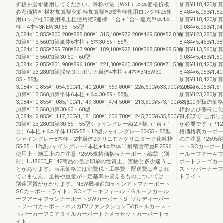
折板を必ず使用してください。呼称寸法（W×L）本体価格折板
加算¥118,420加算
参考価格※1横材加算額化粧枠加算額※2標準柱使用ロング柱25使
8,484×6,053¥1,82
用ロング柱30使用凍上柱使用縦2連棟︵1台＋1台︶遮光単体4本
加算¥118,420加算
柱＋4本※3NEW30-55・55型
9,084×6,053¥1,94
3,084×10,855¥800,200¥885,800¥1,315,400¥972,200¥469,500¥52,800
加算¥123,280
加算¥113,560加算単体6本柱＋6本30-55・55型
8,484×5,453¥1,38
3,084×10,855¥799,700¥863,900¥1,189,100¥928,100¥368,500¥68,500
加算¥113,560加算
加算¥113,560加算30-60・60型
9,084×5,453¥1,50
3,084×12,055¥831,900¥896,100¥1,221,300¥960,300¥408,500¥71,500
加算¥118,420加算
加算¥123,280加算採光３山ポリカ単体4本柱＋4本※3NEW30-
8,484×6,053¥1,40
55・55型
加算¥118,420加算
3,084×10,855¥1,054,600¥1,140,200¥1,569,800¥1,226,600¥633,700¥52,800
9,084×6,053¥1,51
加算¥113,560加算単体6本柱＋6本30-55・55型
加算¥123,28
3,084×10,855¥1,085,100¥1,149,300¥1,474,500¥1,213,500¥573,100¥68,500
には、折板の価格
加算¥113,560加算30-60・60型
枠および側枠に化
3,084×12,055¥1,117,300¥1,181,500¥1,506,700¥1,245,700¥635,500¥71,500
タイプで1山ポリ
加算¥123,280加算30-55・55型シャイングレー縦2連棟（1台＋1
が必要です（P.
台）6本柱＋6本単体1155-55・12型シャイングレー30-55・55型
格価格表カーポート
シャイングレー8本柱＋2本単体2クリエモカクリエダーク化粧枠
のご注意P.2595
55-55・12型シャイングレー4本柱+4本単体11耐積雪荷重P.2596
ートSCカーポー
使用上・施工上のご注意P.2595規格価格表カーポート編②（別
ールーフアーキフ
冊）UJ8600_P.142商品の色は印刷の性質上、実物と多少違うこ
ポートフーゴカー
とがあります。表示価格には消費税・工事費・配送費は含まれ
ストッパーカーフ
ていません。全長や重量が一定基準を超えるものについては、
トライト
別途運賃がかかります。NEW機種追加ラインアップカーポート
SCカーポートライト︵SC︶アーキフィールドＧルーフカール
ーフアーキフランカーポートSWカーポートSTソルディーポー
トフーゴカーポートネスカEVファンクションEVポールカースト
ッパーカーフロアタイルカーポートカメラセットカーポートラ
イト