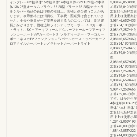
イングレー4本柱単体16本柱単体14本柱単体+2本16本柱+2本単
3,084×6,053¥391,
体136-28型オータムブラウン36-28型ブラック36-28型ナチュラ
加算¥75,040
ルシルバー商品の色は印刷の性質上、実物と多少違うことがあ
加算額化粧枠加算
ります。表示価格には消費税・工事費・配送費は含まれていま
用凍上柱使用奥行延
せん。全長や重量が一定基準を超えるものについては、別途運
3,084×6,652¥433,
賃がかかります。機種追加ラインアップカーポートSCカーポー
加算¥84,180加算3
トライト︵SC︶アーキフィールドＧルーフカールーフアーキフ
3,084×7,252¥449,
ランカーポートSWカーポートSTソルディーポートフーゴカー
加算¥89,040加算
ポートネスカEVファンクションEVポールカーストッパーカーフ
3,084×6,652¥460,
ロアタイルカーポートカメラセットカーポートライト
加算¥84,180加算3
3,084×7,252¥477,
加算¥89,040加
型
3,084×6,652¥605,
加算¥84,180加算3
3,084×7,252¥621,
加算¥89,040加算
3,084×6,652¥649,
加算¥84,180加算3
3,084×7,252¥665,
加算¥89,04
です。は受注生産
4本柱単体136-
単体14本柱単体
加算額化粧枠加算
用凍上柱使用小屋根
1,284×2,855¥193,
加算¥40,800加算1
1,884×2,855¥222,
加算¥44,000加算2