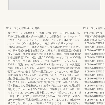
左ページから抽出された内容
右ページから抽出
カーポートST3000タイプ1台用・小屋根サイズ主要材質本 体
呼称寸法（W×L
アルミ形材屋根材スチール折板ポリカ折板色本 体オータムブ
算額※2標準柱使
ラウン（AB）シャイングレー（SC）ブラック（BK）ナチュラ
本遮光単体4本柱30
ルシルバー（VN）化粧枠クリエモカ（RA）クリエダーク
3,084×5,453¥309,
（SA）屋根材カラー鋼板／ガルバリウム鋼板透明サイドスクリ
加算¥70,180加算3
ーン取付可能※屋根は前側が低くなります。耐風圧強度の数値は
3,084×6,053¥325,
目安であり、商品保証値ではありません。耐風圧強度風速46m/
加算¥75,040加算
秒相当耐積雪100cm相当比重0.330-55型シャイングレー30-55型
3,084×5,453¥354,
オータムブラウン30-55型ブラック30-55型ナチュラルシルバー
加算¥70,180加算3
30-55・12型シャイングレー30-55・12型シャイングレー奥行延
3,084×6,053¥370,
長30-55型シャイングレー基本注 意●家屋の雪や植木鉢などの
加算¥75,040加
落下のおそれのある場所への施工はさけてください。●積雪が
3,084×5,453¥430,
100cmを超えないうちに、必ず雪おろしをしてください。●絶
加算¥70,180加算3
対に屋根の上に乗らないでください。●みだりに改造、変更をし
3,084×6,053¥446,
ないでください。●呼称と実寸法は異なります。●熱による膨
加算¥75,040加算
張・収縮により屋根材がこすれる音が発生しますが、性能上問
3,084×5,453¥490,
題はありません。●［ロング柱25］…標準柱より200mm長い柱
加算¥70,180加算3
です。●［ロング柱30］…標準柱より700mm長い柱です。●［凍
3,084×6,053¥506,
上柱］…ロング柱25より埋込寸法が500mm長い柱です。●枠の
加算¥75,040加
コーナー部から雨水等が排水されることもあります。●化粧枠が
3,084×5,453¥375,
薄くてしなり易いため、取扱いにご注意ください。30-55型シャ
加算¥70,180加算3