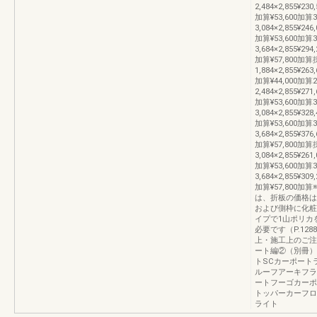
2,484×2,855¥230,
加算¥53,600加算3
3,084×2,855¥246,
加算¥53,600加算3
3,684×2,855¥294,
加算¥57,800加
1,884×2,855¥263,
加算¥44,000加算2
2,484×2,855¥271,
加算¥53,600加算3
3,084×2,855¥328,
加算¥53,600加算3
3,684×2,855¥376,
加算¥57,800加
3,084×2,855¥261
加算¥53,600加算3
3,684×2,855¥309
加算¥57,800
は、折板の価格は
および側枠に化粧
イプで1山ポリカ
必要です（P.1
上・施工上のご注意
ート編②（別冊）U
トSCカーポート
ルーフアーキフラ
ートフーゴカーポ
トッパーカーフロ
ライト