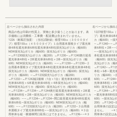
左ページから抽出された内容
右ページから抽出
商品の色は印刷の性質上、実物と多少違うことがあります。表
1227積雪150
示価格には消費税・工事費・配送費は含まれていません。
プ）遮光単体6本
1226〈耐風圧強度〉（当社試験値）積雪100㎝（３０００タイ
カ（幅600）―採
プ）積雪150㎝（４５００タイプ）１台用基本屋根タイプ遮光単
―→P.1240――→
体4本柱遮光単体6本柱遮光単体4本柱採光3山ポリカ（幅600）
体6本柱＋2本――
NEW採光3山ポリカ（幅600）採光3山ポリカ（幅600）
――採光3山ポリカ（
―→P.1230採光1山ポリカ（幅200）→P.1230―→P.1240奥行延長
本柱遮光単体8本
遮光単体4本柱＋2本遮光単体6本柱＋2本―採光3山ポリカ（幅
（幅600）採光3
600）NEW採光3山ポリカ（幅600）――→P.1230―→P.1230―２
光3山ポリカ（幅60
台用基本屋根タイプ遮光単体4本柱遮光単体6本柱遮光単体4本柱
→P.1242―→P.
採光3山ポリカ（幅600）NEW採光3山ポリカ（幅600）採光3山
本柱＋6本―遮光
ポリカ（幅600）―→P.1232採光1山ポリカ（幅200）
リカ（幅600）―
→P.1232―→P.1242縦2連棟（1台＋1台）遮光単体4本柱＋4本遮
600）―→P.124
光単体6本柱＋6本遮光単体4本柱＋4本採光3山ポリカ（幅600）
光単体8本柱＋2
NEW採光3山ポリカ（幅600）採光3山ポリカ（幅600）
600）採光3山ポ
―→P.1234―→P.1234―→P.1244奥行延長遮光単体4本柱＋2本遮
―→P.1244―→P
光単体6本柱＋2本―採光3山ポリカ（幅600）NEW採光3山ポリカ
―遮光単体8本柱
（幅600）――→P.1234―→P.1234―間口延長遮光単体4本柱遮光
600）―採光3山ポ
単体6本柱―採光3山ポリカ（幅600）NEW採光3山ポリカ（幅
200）→P.1242
600）――→P.1232採光1山ポリカ（幅200）→P.1232―３台用基
台用単体の設定
本屋根タイプ遮光単体8本柱――採光3山ポリカ（幅600）※３台
ません。 ―※
用単体を縦・横連棟間口延長にはできません。→P.1236――※３
用単体の設定はあ