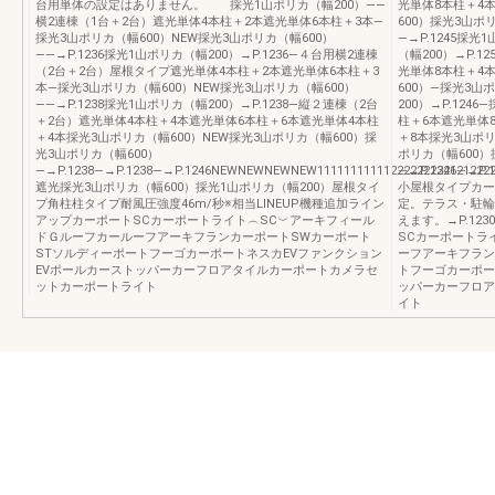
台用単体の設定はありません。 採光1山ポリカ（幅200）――
光単体8本柱＋4
横2連棟（1台＋2台）遮光単体4本柱＋2本遮光単体6本柱＋3本―
600）採光3山ポ
採光3山ポリカ（幅600）NEW採光3山ポリカ（幅600）
―→P.1245採光
――→P.1236採光1山ポリカ（幅200）→P.1236―４台用横2連棟
（幅200）→P.
（2台＋2台）屋根タイプ遮光単体4本柱＋2本遮光単体6本柱＋3
光単体8本柱＋4
本―採光3山ポリカ（幅600）NEW採光3山ポリカ（幅600）
600）―採光3山ポ
――→P.1238採光1山ポリカ（幅200）→P.1238―縦２連棟（2台
200）→P.124
＋2台）遮光単体4本柱＋4本遮光単体6本柱＋6本遮光単体4本柱
柱＋6本遮光単体
＋4本採光3山ポリカ（幅600）NEW採光3山ポリカ（幅600）採
＋8本採光3山ポリ
光3山ポリカ（幅600）
ポリカ（幅600）
―→P.1238―→P.1238―→P.1246NEWNEWNEWNEW111111111112222222321212222
―→P.1246―→P.1
遮光採光3山ポリカ（幅600）採光1山ポリカ（幅200）屋根タイ
小屋根タイプカーポ
プ角柱柱タイプ耐風圧強度46m/秒※相当LINEUP機種追加ライン
定。テラス・駐輪
アップカーポートSCカーポートライト︵SC︶アーキフィール
えます。→P.1
ドＧルーフカールーフアーキフランカーポートSWカーポート
SCカーポートラ
STソルディーポートフーゴカーポートネスカEVファンクション
ーフアーキフラン
EVポールカーストッパーカーフロアタイルカーポートカメラセ
トフーゴカーポー
ットカーポートライト
ッパーカーフロア
イト