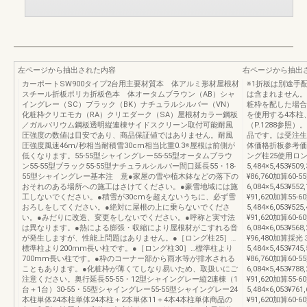
左ページから抽出された内容
右ページから抽出
カーポートSW900タイプ2台用主要材質本 体アルミ形材屋根材
※1折板は別途手
スチール折板ポリカ折板色本 体オータムブラウン（AB）シャ
は含まれません。
イングレー（SC）ブラック（BK）ナチュラルシルバー（VN）
粧枠を配した場合
化粧枠クリエモカ（RA）クリエダーク（SA）屋根材カラー鋼板
を使用する4本柱
／ガルバリウム鋼板透明縦連棟サイドスクリーン取付可能耐風
（P.1288参
圧強度の数値は目安であり、商品保証値ではありません。耐風
品です。は受注生
圧強度風速46m/秒相当耐積雪30cm相当比重0.3※屋根は前側が
体価格折板参考価
低くなります。55-55型シャイングレー55-55型オータムブラウ
ング柱25使用ロン
ン55-55型ブラック55-55型ナチュラルシルバー間口延長55・18-
5,484×5,453¥509
55型シャイングレー基本注 意●家屋の雪や植木鉢などの落下の
¥86,760加算60-5
おそれのある場所への施工はさけてください。●豪雪地域には施
6,084×5,453¥552
工しないでください。●積雪が30cmを超えないうちに、必ず雪
¥91,620加算55-6
おろしをしてください。●絶対に屋根の上に乗らないでくださ
5,484×6,053¥525
い。●みだりに改造、変更をしないでください。●呼称と実寸法
¥91,620加算60-6
は異なります。●熱による膨張・収縮により屋根材がこすれる音
6,084×6,053¥568
が発生しますが、性能上問題はありません。●［ロング柱25］…
¥96,480加算採
標準柱より200mm長い柱です。●［ロング柱30］…標準柱より
5,484×5,453¥745
700mm長い柱です。●枠のコーナー部から雨水等が排水される
¥86,760加算60-5
こともあります。●化粧枠が薄くてしなり易いため、取扱いにご
6,084×5,453¥788
注意ください。奥行延長55-55・12型シャイングレー縦2連棟（1
¥91,620加算55-6
台＋1台）30-55・55型シャイングレー55-55型シャイングレー24
5,484×6,053¥761
本柱単体24本柱単体24本柱＋2本単体11＋4本4本柱単体商品の
¥91,620加算60-6