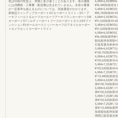
色は印刷の性質上、実物と多少違うことがあります。表示価格
6,084×6,053¥804
には消費税・工事費・配送費は含まれていません。全長や重量
¥96,480加算採
が一定基準を超えるものについては、別途運賃がかかります。
5,484×5,453¥533
新商品ラインアップカーポートSCカーポートライト︵SC︶ア
¥86,760加算60-5
ーキフィールドＧルーフカールーフアーキフランカーポートSW
6,084×5,453¥576
カーポートSTソルディーポートフーゴカーポートネスカEVファ
¥91,620加算55-6
ンクションEVポールカーストッパーカーフロアタイルカーポー
5,484×6,053¥550
トカメラセットカーポートライト
¥91,620加算60-6
6,084×6,053¥592
¥96,480加算
額化粧枠加算額※
行延長遮光単体4本
5,484×6,652¥715
¥100,760加算60-
6,084×6,652¥775
¥105,620加算55-
5,484×7,252¥731
¥105,620加算60-
6,084×7,252¥791
¥110,480加算
5,484×6,652¥1,05
算¥100,760加算6
6,084×6,652¥1,11
算¥105,620加算5
5,484×7,252¥1,06
算¥105,620加算6
6,084×7,252¥1,12
算¥110,480
加算額化粧枠加算
用間口延長遮光単体