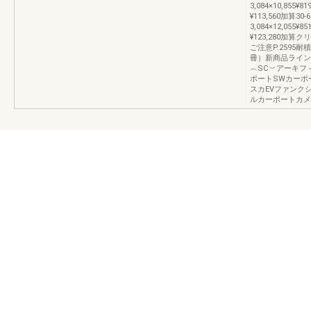
3,084×10,855¥81
¥113,560加算30-
3,084×12,055¥85
¥123,280加
ご注意P.2595
冊）新商品ライン
︵SC︶アーキフ
ポートSWカーポ
スカEVファンク
ルカーポートカメ