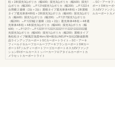
柱＋2本採光3山ポリカ（幅600）採光3山ポリカ（幅600）採光1
︵SC︶アーキフ
山ポリカ（幅200）→P.1216採光1山ポリカ（幅200）→P.1222４
ポートSWカーポ
台用横２連棟（2台＋2台）屋根タイプ遮光単体4本柱＋2本屋根
スカEVファンク
タイプ遮光単体4本柱＋2本採光3山ポリカ（幅600）採光3山ポリ
ルカーポートカメ
カ（幅600）採光1山ポリカ（幅200）→P.1217採光1山ポリカ
（幅200）→P.1223縦２連棟（2台＋2台）遮光単体4本柱＋4本遮
光単体4本柱＋4本採光3山ポリカ（幅600）採光3山ポリカ（幅
600）―→P.1217―→P.1223111122212222111122212222322遮
光採光3山ポリカ（幅600）採光1山ポリカ（幅200）屋根タイプ
角柱柱タイプ耐風圧強度46m/秒※相当LINEUP※当社試験値新商
品ラインアップカーポートSCカーポートライト︵SC︶アーキ
フィールドＧルーフカールーフアーキフランカーポートSWカー
ポートSTソルディーポートフーゴカーポートネスカEVファンク
ションEVポールカーストッパーカーフロアタイルカーポートカ
メラセットカーポートライト