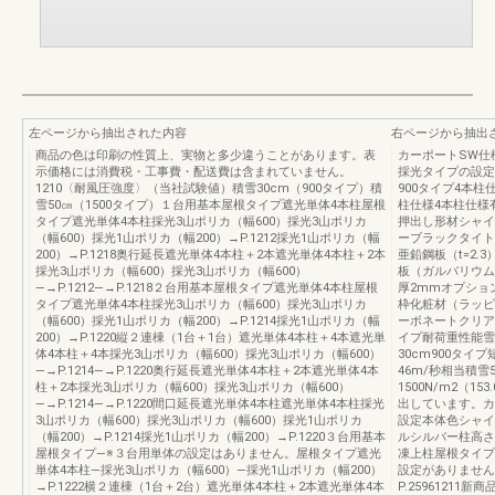
左ページから抽出された内容
右ページから抽出
商品の色は印刷の性質上、実物と多少違うことがあります。表
カーポートSW仕
示価格には消費税・工事費・配送費は含まれていません。
採光タイプの設定
1210〈耐風圧強度〉（当社試験値）積雪30cm（900タイプ）積
900タイプ4本柱
雪50㎝（1500タイプ）１台用基本屋根タイプ遮光単体4本柱屋根
柱仕様4本柱仕様
タイプ遮光単体4本柱採光3山ポリカ（幅600）採光3山ポリカ
押出し形材シャイ
（幅600）採光1山ポリカ（幅200）→P.1212採光1山ポリカ（幅
ーブラックタイト
200）→P.1218奥行延長遮光単体4本柱＋2本遮光単体4本柱＋2本
亜鉛鋼板（t=2
採光3山ポリカ（幅600）採光3山ポリカ（幅600）
板（ガルバリウム
―→P.1212―→P.1218２台用基本屋根タイプ遮光単体4本柱屋根
厚2mmオプショ
タイプ遮光単体4本柱採光3山ポリカ（幅600）採光3山ポリカ
枠化粧材（ラッピ
（幅600）採光1山ポリカ（幅200）→P.1214採光1山ポリカ（幅
ーボネートクリア
200）→P.1220縦２連棟（1台＋1台）遮光単体4本柱＋4本遮光単
イプ耐荷重性能雪
体4本柱＋4本採光3山ポリカ（幅600）採光3山ポリカ（幅600）
30cm900タイプ短
―→P.1214―→P.1220奥行延長遮光単体4本柱＋2本遮光単体4本
46m/秒相当積雪
柱＋2本採光3山ポリカ（幅600）採光3山ポリカ（幅600）
1500N/m2（15
―→P.1214―→P.1220間口延長遮光単体4本柱遮光単体4本柱採光
出しています。カ
3山ポリカ（幅600）採光3山ポリカ（幅600）採光1山ポリカ
設定本体色シャイ
（幅200）→P.1214採光1山ポリカ（幅200）→P.1220３台用基本
ルシルバー柱高さ
屋根タイプ―※３台用単体の設定はありません。屋根タイプ遮光
凍上柱屋根タイプ
単体4本柱―採光3山ポリカ（幅600）―採光1山ポリカ（幅200）
設定がありません
→P.1222横２連棟（1台＋2台）遮光単体4本柱＋2本遮光単体4本
P.2596121