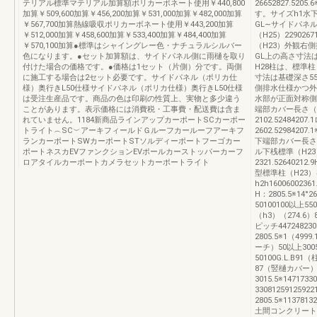
テリアル標準マテリアル加算額ポリカーボネート使用￥440,800
26652827.52
加算￥509,600加算￥456,200加算￥531,000加算￥482,000加算
す。サイズh1水
￥567,700加算熱線吸収ポリカーボネート使用￥443,200加算
GL∼サイドパネル下
￥512,000加算￥458,600加算￥533,400加算￥484,400加算
（H25）2290267
￥570,100加算●標準はシャイングレー色・ナチュラルシルバー
（H23）外観右
色になります。●セット加算額は、サイドパネル側に雨樋を取り
GL上の高さ寸法は
付けた場合の価格です。●価格は1セット（片側）分です。両側
H28柱は、標準柱
に施工する場合は2セット必要です。サイドパネル（ポリカ仕
寸法は基礎深さ5
様）奥行きL50仕様サイドパネル（ポリカ仕様）奥行きL50仕様
側排水仕様かつ外
は受注生産品です。商品の色は印刷の性質上、実物と多少違う
水部が正面対称側
ことがあります。表示価格には消費税・工事費・配送費は含ま
端部カバー長さ（
れていません。1184新商品ラインアップカーポートSCカーポー
2102.52484207
トライト︵SC︶アーキフィールドＧルーフカールーフアーキフ
2602.52984
ランカーポートSWカーポートSTソルディーポートフーゴカー
下端部カバー長さ
ポートネスカEVファンクションEVポールカーストッパーカーフ
ル下桟標準（H23）2
ロアタイルカーポートカメラセットカーポートライト
2321.52640212
型標準柱（H23）
h2h1600600236
H：2805.5※14°
50100100以上55
（h3）（274.6）
ピッチ44724823
2805.5※1（4999.
ーチ）50以上300
50100G.L.B91
87（竪樋カバー）5
3015.5※147173
3308125912592
2805.5※11378
土間コンクリート併