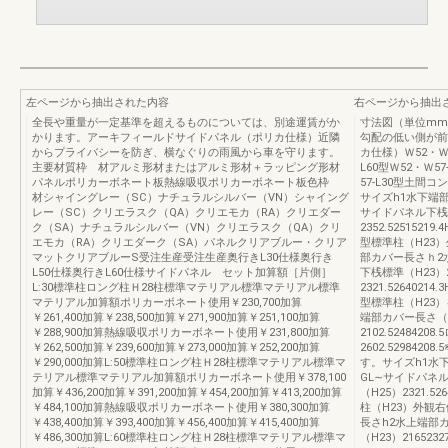
左ページから抽出された内容
右ページから抽出
全長や重量が一定基準を超えるものについては、別途運賃がか
寸法図（単位mm
かります。アーキフィールドサイドパネル（ポリカ仕様）近隣
勾配の低い側が前
からプライバシーを防ぎ、横なぐりの雨風から車を守ります。
カ仕様）Ｗ52・Ｗ57
主要材質枠 材アルミ形材またはアルミ形材＋ラッピング形材
L60型Ｗ52・Ｗ57
パネルポリカーボネート板熱線吸収ポリカーボネート板色枠
57-L30型土
材シャイングレー（SC）ナチュラルシルバー（VN）シャイング
サイズh1水下端
レー（SC）クリエラスク（QA）クリエモカ（RA）クリエダー
サイドパネル下桟標準
ク（SA）ナチュラルシルバー（VN）クリエラスク（QA）クリ
2352.52515219
エモカ（RA）クリエダーク（SA）パネルクリアブルー・クリア
型標準柱（H23
マットクリアブルーS受注生産受注生産奥行きL30仕様奥行き
部カバー長さｈ2
L50仕様奥行きL60仕様サイドパネル セット加算額［片側］
下桟標準（H23）21
L:30標準柱ロング柱Ｈ28柱標準マテリアル標準マテリアル標準
2321.52640214
マテリアル加算額ポリカーボネート使用￥230,700加算
型標準柱（H23
￥261,400加算￥238,500加算￥271,900加算￥251,100加算
端部カバー長さ（
￥288,900加算熱線吸収ポリカーボネート使用￥231,800加算
2102.52484208
￥262,500加算￥239,600加算￥273,000加算￥252,200加算
2602.529842
￥290,000加算L:50標準柱ロング柱Ｈ28柱標準マテリアル標準マ
す。サイズh1水
テリアル標準マテリアル加算額ポリカーボネート使用￥378,100
GL∼サイドパネル下
加算￥436,200加算￥391,200加算￥454,200加算￥413,200加算
（H25）2321.52
￥484,100加算熱線吸収ポリカーボネート使用￥380,300加算
柱（H23）外観
￥438,400加算￥393,400加算￥456,400加算￥415,400加算
長さh2水上端部
￥486,300加算L:60標準柱ロング柱Ｈ28柱標準マテリアル標準マ
（H23）21652327