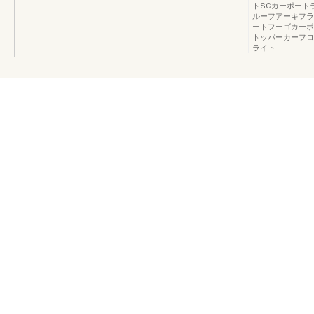
トSCカーポート
ルーフアーキフラ
ートフーゴカーポ
トッパーカーフロ
ライト