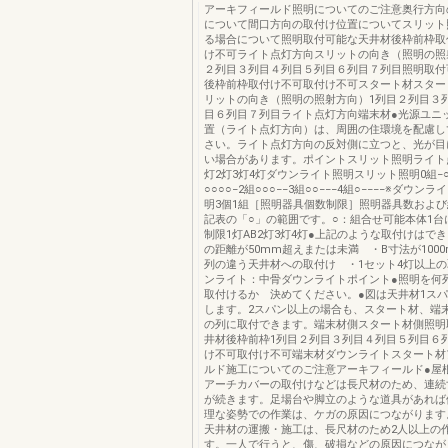
アーキフィールド照明についてのご注意奥行方向
について間口方向の取付け位置についてスリット
る場合について照明取付可能な天井材後枠前枠取
け不可ライト点灯方向スリットの向き（照明の照
２列目３列目４列目５列目６列目７列目照明取付
後枠前枠取付け不可取付け不可スタート材スター
リットの向き（照明の照射方向）1列目２列目３
目６列目７列目ライト点灯方向端末材●光源ユニ
置（ライト点灯方向）は、周囲の住環境を配慮し
さい。ライト点灯方向の反対側に立つと、光が目
い場合があります。ポイントスリット照明ライト
灯2灯3灯4灯ダウンライト照明スリット照明0組−○
○○○○−2組○○○−−3組○○−−−4組○−−−−※ダウン
明3個1組［照明器具個数制限］照明器具数およ
記表の「○」の範囲です。○：組合せ可能本体1台
制限1灯AB2灯3灯4灯●上記のような取付けはで
の距離が50mm超えまたは未満 ・B寸法が100
列の違う天井材への取付け ・1セット4灯以上
ンライト：中骨ダウンライトポイント●照明を何
取付けるか 決めてください。●図は天井材1ス
します。2スパン以上の場合も、スタート材、端
の列に取付できます。端末材側スタート材側照明
井材後枠前枠1列目２列目３列目４列目５列目６
け不可取付け不可端末材ダウンライトスタート材
ルド施工についてのご注意アーキフィールド●屋
アーチカバーの取付けなどは長尺材のため、連続
が続きます。足場台や脚立のような道具があれば
理な姿勢での作業は、ケガの原因につながります
天井材の運搬・施工は、長尺材のため2人以上の
す。一人で行うと、傷、破損などの原因につなが