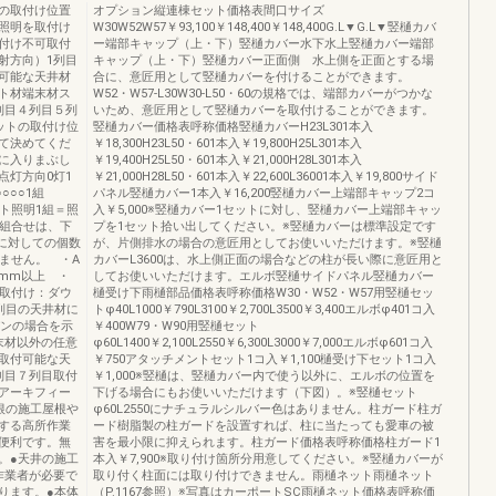
の取付け位置
オプション縦連棟セット価格表間口サイズ
照明を取付け
W30W52W57￥93,100￥148,400￥148,400G.L▼G.L▼竪樋カバ
付け不可取付
ー端部キャップ（上・下）竪樋カバー水下水上竪樋カバー端部
射方向）1列目
キャップ（上・下）竪樋カバー正面側 水上側を正面とする場
可能な天井材
合に、意匠用として竪樋カバーを付けることができます。
ト材端末材ス
W52・W57-L30W30-L50・60の規格では、端部カバーがつかな
列目４列目５列
いため、意匠用として竪樋カバーを取付けることができます。
ットの取付け位
竪樋カバー価格表呼称価格竪樋カバーH23L301本入
て決めてくだ
￥18,300H23L50・601本入￥19,800H25L301本入
に入りまぶし
￥19,400H25L50・601本入￥21,000H28L301本入
点灯方向0灯1
￥21,000H28L50・601本入￥22,600L36001本入￥19,800サイド
○○○1組
パネル竪樋カバー1本入￥16,200竪樋カバー上端部キャップ2コ
ライト照明1組＝照
入￥5,000※竪樋カバー1セットに対し、竪樋カバー上端部キャッ
び組合せは、下
プを1セット拾い出してください。※竪樋カバーは標準設定です
に対しての個数
が、片側排水の場合の意匠用としてお使いいただけます。※竪樋
きません。 ・A
カバーL3600は、水上側正面の場合などの柱が長い際に意匠用と
0mm以上 ・
してお使いいただけます。エルボ竪樋サイドパネル竪樋カバー
の取付け：ダウ
樋受け下雨樋部品価格表呼称価格W30・W52・W57用竪樋セッ
列目の天井材に
トφ40L1000￥790L3100￥2,700L3500￥3,400エルボφ401コ入
パンの場合を示
￥400W79・W90用竪樋セット
末材以外の任意
φ60L1400￥2,100L2550￥6,300L3000￥7,000エルボφ601コ入
取付可能な天
￥750アタッチメントセット1コ入￥1,100樋受け下セット1コ入
列目７列目取付
￥1,000※竪樋は、竪樋カバー内で使う以外に、エルボの位置を
アーキフィー
下げる場合にもお使いいただけます（下図）。※竪樋セット
根の施工屋根や
φ60L2550にナチュラルシルバー色はありません。柱ガード柱ガ
する高所作業
ード樹脂製の柱ガードを設置すれば、柱に当たっても愛車の被
便利です。無
害を最小限に抑えられます。柱ガード価格表呼称価格柱ガード1
。●天井の施工
本入￥7,900※取り付け箇所分用意してください。※竪樋カバーが
作業者が必要で
取り付く柱面には取り付けできません。雨樋ネット雨樋ネット
ります。●本体
（P.1167参照）※写真はカーポートSC雨樋ネット価格表呼称価