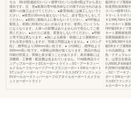
モカ 90-50型連続3スパン＋標準13スパン仕様※図は下から見た
板DRタイプ屋根材使
場合です。注 意●家屋の雪や植木鉢などの落下のおそれのある
柱使用柱加算額サイ
場所への施工はさけてください。●豪雪地域には施工しないでく
スパン+標準13ス
ださい。●積雪が20cmを超えないうちに、必ず雪おろしをして
９０−Ｌ５０ポリ
ください。●絶対に屋根の上に乗らないでください。●FRP板は
￥2,998,700￥2
製造上、初期に特有のにおいがありますが、使用していくうち
カーボネート屋根材使
になくなります。人体への影響はありませんので安心してご使
FRP板DRタイプ屋根
用ください。●みだりに改造、変更をしないでください。●呼称
ネート屋根材使用￥3,2
と実寸法は異なります。●熱による膨張・収縮により屋根材がこ
加算熱線吸収ポリ
すれる音が発生しますが、性能上問題はありません。●［ロング
￥3,308,300￥
柱］…標準柱より200mm長い柱です。●［H28柱］…標準柱より
板DRタイプ屋根材使
500mm長い柱です。※屋根は前側が低くなります。商品の色は
トの点線部は、本
印刷の性質上、実物と多少違うことがあります。表示価格には
色・ナチュラルシ
消費税・工事費・配送費は含まれていません。1168新商品ライ
す。は受注生産品
ンアップカーポートSCカーポートライト︵SC︶アーキフィー
UJ8500_P.6
ルドＧルーフカールーフアーキフランカーポートSWカーポート
P.2596116
STソルディーポートフーゴカーポートネスカEVファンクション
︵SC︶アーキフ
EVポールカーストッパーカーフロアタイルカーポートカメラセ
ポートSWカーポ
ットカーポートライト
スカEVファンク
ルカーポートカメ