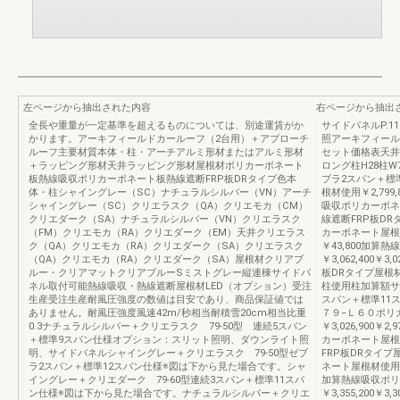
左ページから抽出された内容
右ページから抽出
全長や重量が一定基準を超えるものについては、別途運賃がか
サイドパネルP.11
かります。アーキフィールドカールーフ（2台用）＋アプローチ
照アーキフィー
ルーフ主要材質本体・柱・アーチアルミ形材またはアルミ形材
セット価格表天井
＋ラッピング形材天井ラッピング形材屋根材ポリカーボネート
ロング柱H28柱W7
板熱線吸収ポリカーボネート板熱線遮断FRP板DRタイプ色本
ブラ2スパン＋標
体・柱シャイングレー（SC）ナチュラルシルバー（VN）アーチ
根材使用￥2,799,8
シャイングレー（SC）クリエラスク（QA）クリエモカ（CM）
吸収ポリカーボネート
クリエダーク（SA）ナチュラルシルバー（VN）クリエラスク
線遮断FRP板DRタイ
（FM）クリエモカ（RA）クリエダーク（EM）天井クリエラス
カーボネート屋根材使用
ク（QA）クリエモカ（RA）クリエダーク（SA）クリエラスク
￥43,800加算
（QA）クリエモカ（RA）クリエダーク（SA）屋根材クリアブ
￥3,062,400￥
ルー・クリアマットクリアブルーSミストグレー縦連棟サイドパ
板DRタイプ屋根材使
ネル取付可能熱線吸収・熱線遮断屋根材LED（オプション）受注
柱使用柱加算額サイ
生産受注生産耐風圧強度の数値は目安であり、商品保証値では
スパン＋標準11ス
ありません。耐風圧強度風速42m/秒相当耐積雪20cm相当比重
７９−Ｌ６０ポリ
0.3ナチュラルシルバー＋クリエラスク 79-50型 連続5スパン
￥3,026,900￥2
＋標準9スパン仕様オプション：スリット照明、ダウンライト照
カーボネート屋根材使
明、サイドパネルシャイングレー＋クリエラスク 79-50型ゼブ
FRP板DRタイプ屋根
ラ2スパン＋標準12スパン仕様※図は下から見た場合です。シャ
ネート屋根材使用￥3,3
イングレー＋クリエダーク 79-60型連続3スパン＋標準11スパ
加算熱線吸収ポリ
ン仕様※図は下から見た場合です。ナチュラルシルバー＋クリエ
￥3,355,200￥