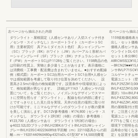
左ページから抽出された内容
右ページから抽出
ダウンライト・屋根固定（人感センサあり／入切スイッチ付き
1159規格価格表カ
／センサ・スイッチなし）カーポートライト（カーポートSC
出し・セット価格
用）主要材質灯 具アルミダイカスト色灯 具シャイングレー
価格人感センサあ
（SC）ブラック（BK）ホワイト（JW）カバーアルミ形材カバ
ウンライトDL-G1型
ーシャイングレーF（SF）ブラック（BK）ナチュラルシルバー
セット１本分8RCM
F（PW）カーポートSCはP.1128をご覧ください。1158商品の色
A8RCM55□□¥
は印刷の性質上、実物と多少違うことがあります。表示価格に
―8RCN29■■¥15
は消費税・工事費・配送費は含まれていません。■おすすめ配線
ンサ8VLP71SC¥1
例（模式図）カーポートSC2台用カーポートSC1台用※人感セン
コルゲートチューブ2.
サは感知範囲を考慮して取り付け位置を決めてください。 設
電源ユニット（壁
置高さ2.5mの場合の検知範囲です。設置条件や現場状況によっ
8VLP29ZZ¥13
て、検知範囲が異なります。 詳細はP.1163「人感センサの設
8VLP42ZZ¥10,
置について」をご覧ください。ノイズレスなデザインでスマー
選択）10ｍ8VLP45Z
トに空間を照らす「ダウンライト」。配線を柱の内部に通すこ
8VLP43ZZ¥2,8
とですっきりとした見た目を実現。天井の任意の場所に取り付
8VLP46ZZ¥1,40
けが可能です。ミニマルなデザインのダウンライトが夜の愛車
用の屋根取付け照
を美しく演出します。DC12V参考価格：¥174,800（センサ・ス
す。ご注意くださ
イッチなし ダウンライト2列3灯（6個）の場合）参考価格：
電源ユニット内蔵
¥123,700（人感センサあり ダウンライト1列3灯の場合）
P.771をご覧
φ4022.52LEDブラック8VLH23BKホワイト8VLH23JWシャイン
環境下で照明を点
グレー8VLH23SC402236089水平距離（m）22110器具からの距
品寿命が短くなる
離︵m︶19201440960480φ4321lxDL-G1型30°￥14,500消費電
定）を設置する際