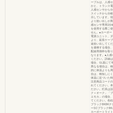
ーブルは、人感セ
かと、トランス電
人感センサから分
スイッチから分岐
示しています。現
より拾い出しが異
感センサ専用2分
を使用する際ご使
せん。●カーポー
電源ユニット、ダ
より、延長ケーブ
途拾い出してくだ
を連棟する場合、
配線用側枠を取り
なります。●人感
ください。詳細はP
場合、GL面にて
異なる場合は、検
的に体温よりも周
合は、検知しにく
体温に近づいた時
注意商品コードの
れてください。本
ださい。灯具は設
ク＋オーク」「ブ
エモカ」の場合、
てください。色柱
ブラックBKBK
ーSCブラックB
カーポートライト