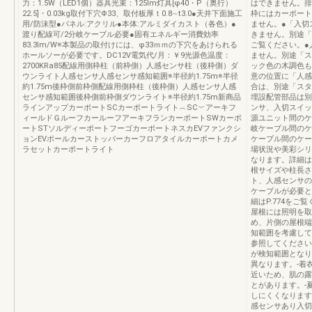
力：1.5W（LED1個）器具光束：125lm灯具[φ40・P（奥行）
はできません。排
22.5]・0.03kg取付下穴Φ33、取付板厚ｔ0.8∼t3.0●天井下面施工
枠にはカーポート
用/防沫型●パネル:アクリル●本体:アルミダイカスト（各色）●
ません。●「入切
渡り配線可/2分岐ケーブル必要●固有エネルギー消費効率
きません。別途「
83.3lm/W※本製品の取付けには、φ33ｍｍの下穴をあけられる
ご覧ください。●
ホールソーが必要です。DC12V電気代/月：￥9光源色温度：
ません。別途「ス
2700KRa85配線用側枠柱（前枠側）人感センサ柱（後枠側）ダ
ック色の木調色も
ウンライト人感センサ人感センサ感知範囲※半径約1.75m※半径
意の位置に「人感
約1.75m後枠側前枠側配線用側枠柱（後枠側）人感センサ人感
合は、別途「スタ
センサ感知範囲後枠側前枠側ダウンライト※半径約1.75m新商品
埋設配管部品は別
ラインアップカーポートSCカーポートライト︵SC︶アーキフ
ンサ、入切スイッ
ィールドＧルーフカールーフアーキフランカーポートSWカーポ
源ユニット間のケ
ートSTソルディーポートフーゴカーポートネスカEVファンクシ
岐ケーブル間のケ
ョンEVポールカーストッパーカーフロアタイルカーポートカメ
ケーブル間のケー
ラセットカーポートライト
場状況や美彩シリ
なります。詳細は
根サイズや柱長さ
ト、人感センサの
ケーブルが必要と
細はP.774を
屋根には照明を取
め、片側の屋根端
知範囲を考慮して
参照してください。
が検知範囲となり
異なります。-着
近いため、肌の露
とがあります。-
しにくくなります
感センサあり入切