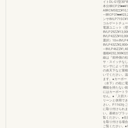
イトDL-G1型30°
本分8RCP29■■
A8RCM55□□¥
―8RCP37■■¥23
ンサ8VLP71SC¥1
コルゲートチューブ2.
電源ユニット（壁
8VLP29ZZ¥13
8VLP42ZZ¥10,
選択）10ｍ8VLP45Z
8VLP43ZZ¥2,8
―8VLP46ZZ¥1,
価格¥232,300¥
線は『前枠側の柱
サ・スイッチなし
センサによって自
の炎天下など屋根
いでください。温
ます。●カーポー
（水下）の柱に電
機能を持たない前
にはカーポートラ
せん。●「入切ス
リーンと併用でき
さい。P.116
に取り付けられま
い。基材がブラッ
覧ください。●任
を取り付ける場合
ご覧ください。●