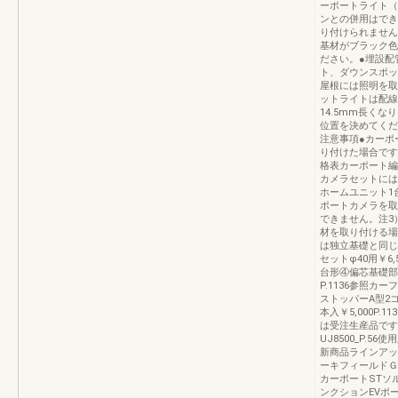
ーポートライト（
ンとの併用はでき
り付けられません
基材がブラック色
ださい。●埋設配
ト、ダウンスポッ
屋根には照明を取
ットライトは配線
14.5mm長く
位置を決めてくだ
注意事項●カーポ
り付けた場合です
格表カーポート編
カメラセットには
ホームユニット1
ポートカメラを取
できません。注3
材を取り付ける場
は独立基礎と同じ
セットφ40用￥6,
台形④偏芯基礎部材
P.1136参照カーフ
ストッパーA型2コ入
本入￥5,000P
は受注生産品です
UJ8500_P.56
新商品ラインアッ
ーキフィールドＧ
カーポートSTソ
ンクションEVポ