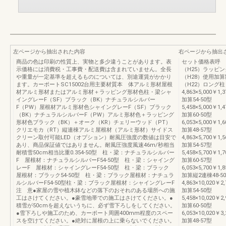
左ページから抽出された内容
右ページから抽出
商品の色は印刷の性質上、実物と多少違うことがあります。表
セット価格表呼 
示価格には消費税・工事費・配送費は含まれていません。全長
（H25）ラッピ
や重量が一定基準を超えるものについては、別途運賃がかかり
（H28）使用加
ます。カーポートSC15002台用主要材質本 体アルミ形材屋根
（H22）ロング柱（
材アルミ形材またはアルミ形材＋ラッピング形材色柱・梁シャ
4,863×5,000￥1,3
イングレーF（SF）ブラック（BK）ナチュラルシルバー
加算54-50型
F（PW）屋根材アルミ形材色シャイングレーF（SF）ブラック
5,458×5,000￥1,4
（BK）ナチュラルシルバーF（PW）アルミ形材色＋ラッピング
加算60-50型
形材色ブラック（BK）＋オーク（KR）チェリーウッド（PT）
6,053×5,000￥1,6
クリエモカ（RT）縦連棟アルミ屋根材（アルミ形材）サイドス
加算48-57型
クリーン取付可能LED（オプション）耐風圧強度の数値は目安で
4,863×5,700￥1,5
あり、商品保証値ではありません。耐風圧強度風速46m/秒相当
加算54-57型
耐積雪50cm相当比重0.354-50型 柱・梁：ナチュラルシルバー
5,458×5,700￥1,7
F 屋根材：ナチュラルシルバーF54-50型 柱・梁：シャイング
加算60-57型
レーF 屋根材：シャイングレーF54-50型 柱・梁：ブラック
6,053×5,700￥1,8
屋根材：ブラック54-50型 柱・梁：ブラック屋根材：ナチュラ
加算縦2連棟48-5
ルシルバーF54-50型柱・梁：ブラック屋根材：シャイングレーF
4,863×10,020￥2,
注 意●家屋の雪や植木鉢などの落下のおそれのある場所への施
加算54-50型
工はさけてください。●豪雪地帯での施工はさけてください。●
5,458×10,020￥2,
積雪が50cmを超えないうちに、必ず雪下ろしをしてください。
加算60-50型
●雪下ろしや施工のため、カーポート周囲400mm程度のスペー
6,053×10,020￥3,
スを空けてください。●絶対に屋根の上に乗らないでください。
加算48-57型