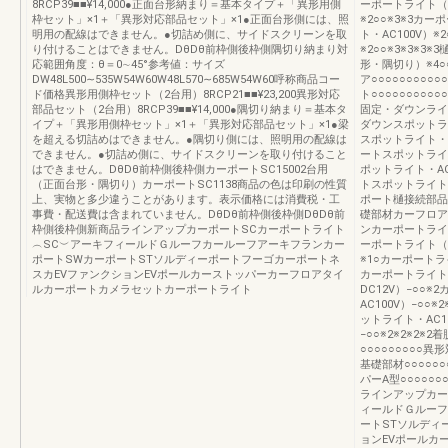
8RCP39■■¥14,000●正面台形納まり＝基本タイプ＋「異形用側
ーポートライト（
枠セット」×1＋「異形対応部品セット」×1●正面台形側には、照
※2○○※3※3
明用の配線はできません。●切詰め側に、サイドスクリーンを取
ト・AC100V）※
り付けることはできません。DθDθ前枠側後枠側隅切り納まり対
※2○○※3※3※3
応範囲角度：θ＝0∼45°参考値：サイズ
形・隅切り）※4○○
DW48L500∼535W54W60W48L570∼685W54W60呼称商品コー
ア○○○○○○○○○
ド価格異形用側枠セット（2台用）8RCP21■■¥23,200異形対応
ト○○○○○○○○
部品セット（2台用）8RCP39■■¥14,000●隅切り納まり＝基本タ
固定・ダウンライ
イプ＋「異形用側枠セット」×1＋「異形対応部品セット」×1●梁
ダウンスポットラ
を超える切詰めはできません。●隅切り側には、照明用の配線は
スポットライト・
できません。●切詰め側に、サイドスクリーンを取り付けること
ートスポットライ
はできません。DθDθ前枠側後枠側カーポートSC15002台用
ポットライト・A
（正面台形・隅切り）カーポートSC1138商品の色は印刷の性質
トスポットライト
上、実物と多少違うことがあります。表示価格には消費税・工
ポート樋接続部品
事費・配送費は含まれていません。DθDθ前枠側後枠側DθDθ前
礎部材カーフロア
枠側後枠側新商品ラインアップカーポートSCカーポートライト
ンカーポートライ
︵SC︶アーキフィールドＧルーフカールーフアーキフランカー
ーポートライト（
ポートSWカーポートSTソルディーポートフーゴカーポートネ
※1○カーポートラ
スカEVファンクションEVポールカーストッパーカーフロアタイ
カーポートライト
ルカーポートカメラセットカーポートライト
DC12V）−○○
AC100V）−○
ットライト・AC1
−○○※2※2※2※
○○○○○○○○○異
基礎部材○○○○○○
パーA型○○○○○○
ラインアップカー
ィールドＧルーフ
ートSTソルディ
ョンEVポールカ