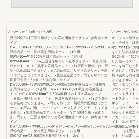
左ページから抽出された内容
右ページから抽出
異形対応部材正面台形納まり対応範囲角度：サイズθ参考値：サ
オプション組合せ可
イズ
イッチ付き」は併
DW30L500∼18°W30L500∼775.5W330∼16°W330∼773.5W30L570∼21°W30L570∼9
す。※2：同一の
呼称商品コード価格異形用側枠セット（1台用）
を切り詰める場合
8RWA30■■¥13,500異形対応部品セット（1台用）
SC2台用・150
8RWA48■■¥11,600●正面台形納まり＝基本タイプ＋「異形用側
した柱へはスイッ
枠セット」×1＋「異形対応部品セット」×1●正面台形側には、照
ーンを施工した柱
明用の配線はできません。●切詰め側に、サイドスクリーンを取
きません。※3：
り付けることはできません。●受注生産品です。隅切り納まり対
切り詰める前枠側
応範囲角度：θ＝0∼45°参考値：サイズ
はできません。○
DW30L500∼785W33W30L570∼935W33呼称商品コード価格異
固定・ダウンライ
形用側枠セット（1台用）8RWA30■■¥13,500異形対応部品セッ
ダウンスポットラ
ト（1台用）8RWA48■■¥11,600●隅切り納まり＝基本タイプ＋
スポットライト・
「異形用側枠セット」×1＋「異形対応部品セット」×1●梁を超え
ートスポットライ
る切詰めはできません。●隅切り側には、照明用の配線はできま
ポットライト・A
せん。●切詰め側に、サイドスクリーンを取り付けることはでき
トスポットライト
ません。●受注生産品です。カーポートSC15001台用（正面台
品セット異形対応
形・隅切り）正面台形納まり対応範囲角度：サイズθ参考値：サ
アカーストッパー
イズ
イト（屋根固定・
DW48L500∼7°W48L500∼504W540∼6°W540∼496W600∼5°W600∼468W48L570∼9°
（屋根固定・ダウ
呼称商品コード価格異形用側枠セット（2台用）
ライト（柱固定・
8RCP21■■¥23,200異形対応部品セット（2台用）
イト（柱固定・エス