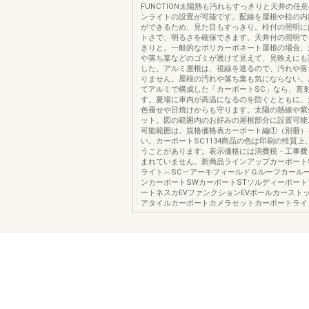
FUNCTION太陽熱も汚れもすっきりと天井の任
ンライトの設置が可能です。配線を屋根や柱の内
ができるため、見た目もすっきり。柱付の照明に
トさで、明るさを確保できます。天井付の照明で
きりと。一般的なポリカーボネート屋根の場合、
や落ち葉などのゴミが透けて見えて、見映えにも
した。アルミ屋根は、視線を遮るので、汚れや落
りません。屋根の汚れや落ち葉も気にならない。
てアルミで構成した「カーポートSC」なら、直
す。夏場に車内が高温になるのを防ぐとともに、
色褪せや日焼けからも守ります。太陽の熱線や紫
ット。図の範囲内のお好みの屋根部分に設置可能
可能範囲は、規格価格表カーポート編①（別冊）
い。カーポートSC1134商品の色は印刷の性質上
うことがあります。表示価格には消費税・工事費
まれていません。新商品ラインアップカーポート
ライト︵SC︶アーキフィールドＧルーフカール
ンカーポートSWカーポートSTソルディーポー
ートネスカEVファンクションEVポールカースト
アタイルカーポートカメラセットカーポートライ