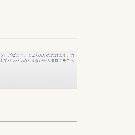
タログビュー」でごらんいただけます。カ
b上でパラパラめくりながらカタログをごら