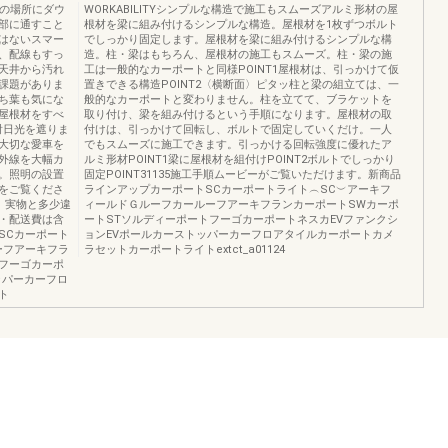
意の場所にダウ
WORKABILITYシンプルな構造で施工もスムーズアルミ形材の屋
部に通すこと
根材を梁に組み付けるシンプルな構造。屋根材を1枚ずつボルト
はないスマー
でしっかり固定します。屋根材を梁に組み付けるシンプルな構
、配線もすっ
造。柱・梁はもちろん、屋根材の施工もスムーズ。柱・梁の施
天井から汚れ
工は一般的なカーポートと同様POINT1屋根材は、引っかけて仮
課題がありま
置きできる構造POINT2〈横断面〉ピタッ柱と梁の組立ては、一
ち葉も気にな
般的なカーポートと変わりません。柱を立てて、ブラケットを
屋根材をすべ
取り付け、梁を組み付けるという手順になります。屋根材の取
射日光を遮りま
付けは、引っかけて回転し、ボルトで固定していくだけ。一人
大切な愛車を
でもスムーズに施工できます。引っかける回転強度に優れたア
外線を大幅カ
ルミ形材POINT1梁に屋根材を組付けPOINT2ボルトでしっかり
。照明の設置
固定POINT31135施工手順ムービーがご覧いただけます。新商品
をご覧くださ
ラインアップカーポートSCカーポートライト︵SC︶アーキフ
、実物と多少違
ィールドＧルーフカールーフアーキフランカーポートSWカーポ
・配送費は含
ートSTソルディーポートフーゴカーポートネスカEVファンクシ
SCカーポート
ョンEVポールカーストッパーカーフロアタイルカーポートカメ
ーフアーキフラ
ラセットカーポートライトextct_a01124
トフーゴカーポ
ッパーカーフロ
ト