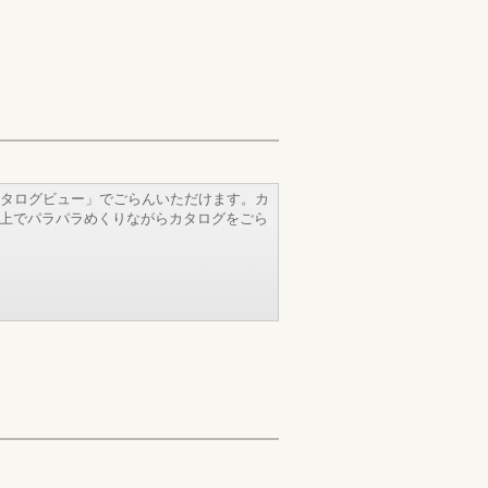
タログビュー」でごらんいただけます。カ
b上でパラパラめくりながらカタログをごら