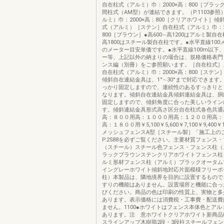
自在柱式（アルミ）巾：2000×高：800［ブラッ
間柱式（AM型）が連結できます。（P.1103参
ルミ）巾：2000×高：800［クリアホワイト］傾
式（アルミ）［ステン］自在柱式（アルミ）巾：20
800［ブラウン］●高600∼高1200はアルミ製自在
高1800はスチール製自在柱です。●水平直線10
のメーター目安単価です。●水平直線100m以下
ー等、上記以外の納まりの場合は、規格価格表門
ンス編（別冊）をご参照願います。［自在柱式］
自在柱式（アルミ）巾：2000×高：800［ステン
傾斜自在連結金具は、1°∼30°まで対応できます
っかり固定しますので、連続性のあるすっきりと
なります。傾斜自在連結金具傾斜連結金具は、胴
固定しますので、傾斜角度に合った美しいライン
す。傾斜連結金具形式高さ区分自在柱式各色共通
高：８００用高：１０００用高：１２００用高：
高：１８００用￥5,100￥5,600￥7,100￥9,400￥12
メッシュフェンスA型［スチール製］「施工上の
P.2588を必ずご覧ください。主要材質フェンス
（スチール）スチール色フェンス・フェンス柱（
ラックブラウンステンクリアホワイトフェンス柱
ルミ形材フェンス柱（アルミ）ブラックオータム
イングレーホワイト傾斜地対応片面模様フリーポ
柱）本製品は、隣地境界を目的に設置するもので
すりの機能はありません。設置場所と機能に合っ
びください。商品の色は印刷の性質上、実物と多
あります。表示価格には消費税・工事費・配送費
ません。1100●ホワイトはフェンス本体色とア
あります。注 意ホワイトクリアホワイト新商品
スラインアップ木樹脂2段・3段柱スチールフェ