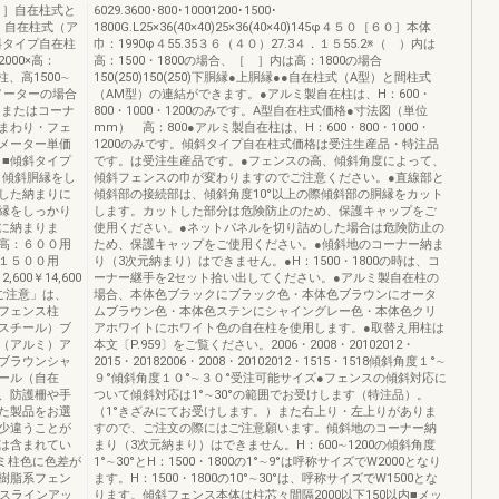
ク］自在柱式と
6029.3600･800･10001200･1500･
照）自在柱式（ア
1800G.L25×36(40×40)25×36(40×40)145φ４５０［６０］本体
斜タイプ自在柱
巾：1990φ４55.35３６（４０）27.3４．１５55.2※（ ）内は
00×高：
高：1500・1800の場合、［ ］内は高：1800の場合
柱、高1500∼
150(250)150(250)下胴縁●上胴縁●●自在柱式（A型）と間柱式
0メーターの場合
（AM型）の連結ができます。●アルミ製自在柱は、H：600・
、またはコーナ
800・1000・1200のみです。A型自在柱式価格●寸法図（単位
まわり・フェ
mm） 高：800●アルミ製自在柱は、H：600・800・1000・
メーター単価
1200のみです。傾斜タイプ自在柱式価格は受注生産品・特注品
］■傾斜タイプ
です。は受注生産品です。●フェンスの高、傾斜角度によって、
。傾斜胴縁をし
傾斜フェンスの巾が変わりますのでご注意ください。●直線部と
した納まりに
傾斜部の接続部は、傾斜角度10°以上の際傾斜部の胴縁をカット
縁をしっかり
します。カットした部分は危険防止のため、保護キャップをご
に納まりま
使用ください。●ネットパネルを切り詰めした場合は危険防止の
高：６００用
ため、保護キャップをご使用ください。●傾斜地のコーナー納ま
１５００用
り（3次元納まり）はできません。●H：1500・1800の時は、コ
,600￥14,600
ーナー継手を2セット拾い出してください。●アルミ製自在柱の
ご注意」は、
場合、本体色ブラックにブラック色・本体色ブラウンにオータ
・フェンス柱
ムブラウン色・本体色ステンにシャイングレー色・本体色クリ
スチール）ブ
アホワイトにホワイト色の自在柱を使用します。●取替え用柱は
（アルミ）ア
本文〔P.959〕をご覧ください。2006・2008・20102012・
ブラウンシャ
2015・20182006・2008・20102012・1515・1518傾斜角度１°∼
ール（自在
９°傾斜角度１０°∼３０°受注可能サイズ●フェンスの傾斜対応に
、防護柵や手
ついて傾斜対応は1°∼30°の範囲でお受けします（特注品）。
た製品をお選
（1°きざみにてお受けします。）また右上り・左上りがありま
少違うことが
すので、ご注文の際にはご注意願います。傾斜地のコーナー納
は含まれてい
まり（3次元納まり）はできません。H：600∼1200の傾斜角度
ルミ柱色に色差が
1°∼30°とH：1500・1800の1°∼9°は呼称サイズでW2000となり
樹脂系フェン
ます。H：1500・1800の10°∼30°は、呼称サイズでW1500とな
ンスラインアッ
ります。傾斜フェンス本体は柱芯々間隔2000以下150以内■メッ