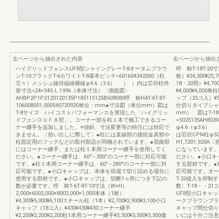
左ページから抽出された内容
右ページから抽出
ハイグリッドフェンスUF8型シャイングレーT-8オータムブラウ
呼 称T-18T-20寸
ンT-10ブラックT-6ホワイトT-8基本ピッチ=601604342000（柱
枚）¥24,300¥25
芯々）メッシュ線径縦線横線φ4.6（3.6） （ ）内は芯径柱外
18・20用）¥4,7
形寸法=24×34G.L.1996（本体寸法）〈側面図〉
¥4,000¥4,000
AHBP2P1P2120120135P185115125B608080呼 称HAT-6T-8T-
ップ（25コ入）¥
106008001,000540720920単位：mm●寸法図（単位mm）図は
仕切りタイプシャイ
T-8サイズ ハイコストパフォーマンスを実現した「ハイグリッ
mm） 図はT-1
ドフェンスＵＦ８型」。コーナー部を柱１本で施工できるコー
=5025135AH8
ナー継手を追加しました。※傾斜、寸法変更等の特注には対応で
φ4.6（φ3
きません。〔拾い出しに際して〕●柱には直線部の接続金具類や
は芯径CPN柱φ50.8
柱固定用のフックなどの取付部品が同梱されています。●屈曲部
H1,7201,9
にはコーナー継手、または柱１本用コーナー継手を使用してく
になっています。
ださい。●コーナー継手は、60°∼300°のコーナー部に対応可能
ださい。●小口キ
です。●柱１本用コーナー継手は、60°∼280°のコーナー部に対
する部材です。●角
応可能です。●小口キャップは、本体を現場で切り詰める場合に
応可能です。オータ
使用する部材です。●小口キャップは、切断1ヵ所につき下記の
T-20侵入を抑
数が必要です。呼 称T-6T-8T-10寸法（W×H）
数〉T-18・・21
2,000×6002,000×8002,000×1,000本体（1枚）
UF8型小口キャ
¥4,300¥5,000¥6,100スチール柱（1本）¥2,700¥2,900¥3,100小口
ークブラウンブラ
キャップ（18コ入）¥430¥430¥430コーナー継手
キャップ間仕切り
¥2,200¥2,200¥2,200柱1本用コーナー継手¥3,300¥3,300¥3,300価
いには十分ご注意