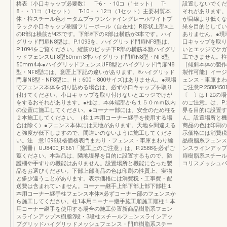
格表〈小口キャップ必要数〉 T-6・・10コ（1セット） T-
設置しないでくだ
8・・11コ（1セット） T-10・・12コ（1セット）主要材質本
それがあります。
体・柱スチール色オータムブラウンシャイングレーホワイトブ
が目線より低くな
ラック小口キャップ樹脂フリーポール（自在柱）R形状上部※上
果を目的としてい
のR部は横筋が4本です。下部※下のR部は横筋が3本です。ハイ
ありません。●現
グリッド門扉N8型は、P.1093を、ハイグリッド門扉NF8型は、
口キャップを取り
P.1094をご覧ください。縦筋のピッチ下R部の横筋本数ハイグリ
いとエッジでケガ
ッドフェンスUF8型60mm3本ハイグリッド門扉N8型・NF8型
工できません。柱
50mm4本●ハイグリッドフェンスUF8型とハイグリッド門扉N8
［傾斜本体の製作
型・NF8型には、意匠上下記の違いがあります。※ハイグリッド
製作可能］イージ
門扉N8型・NF8型に、H：600・800サイズはありません。●現場
ェンス・車庫まわり
でフェンス本体を切り詰める場合は、必ず小口キャップを取り
ご注意P.25884
付けてください。小口キャップを取り付けないとエッジでけが
〔 〕はT-20
をするおそれがあります。●柱は、本体端部から１５０ｍｍ以内
のご注意」は、P
の位置に施工してください。●コーナー部には、安全のため柱を
界を目的に設置す
２本施工してください。（柱１本用コーナー継手を使用する場
ん。設置場所と機
合は除く）●フェンス本体には天地があります。天地を間違える
商品の色は印刷の
と強度が低下しますので、間違いのないように施工してくださ
示価格には消費税
い。注 意1096規格価格表門まわり・フェンス・車庫まわり編
品樹脂系フェンス
（別冊）UJ8400_P.661「施工上のご注意」は、P.2588を必ずご
ンスラインアップ
覧ください。本製品は、隣地境界を目的に設置するもので、防
扉樹脂系スチール
護柵や手すりの機能はありません。設置場所と機能に合った製
コリスメッシュパ
品をお選びください。下部上部商品の色は印刷の性質上、実物
と多少違うことがあります。表示価格には消費税・工事費・配
送費は含まれていません。コーナー継手上部下部上部下部柱１
本用コーナー継手柱フェンス本体※必ずコーナー部のフェンスか
ら施工してください。柱1本用コーナー継手施工順施工順柱１本
用コーナー継手を使用する場合の施工位置新商品樹脂系フェン
スラインアップ木樹脂2段・3段柱スチールフェンスラインアッ
プグリッドハイグリッドメッシュフェンス・門扉樹脂系スチー