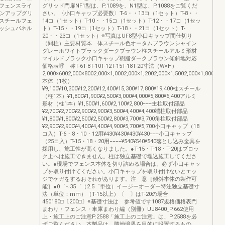
フェンスライ
グリッド門扉NF1型は、P.1089を、N1型は、P.1088をご覧くだ
インアップグリ
さい。〈小口キャップ必要数〉T-6・・13コ（1セット）T-8・・
スチールフェ
14コ（1セット）T-10・・15コ（1セット）T-12・・17コ（1セッ
ッシュパネル
ト）T-15・・19コ（1セット）T-18・・21コ（1セット）T-
20・・23コ（1セット）※写真はUF8型小口キャップ間仕切り
（間柱）主要材質本 体スチール色オータムブラウンシャイン
グレーホワイトブラックダークブラウン柱スチールアルミ形材
マイルドブラック小口キャップ樹脂ダークブラウン傾斜地対応
価格表呼 称T-6T-8T-10T-12T-15T-18T-20寸法（W×H）
2,000×6002,000×8002,000×1,0002,000×1,2002,000×1,5002,000×1,8002,00
本体（1枚）
¥9,100¥10,300¥12,200¥12,400¥15,300¥17,800¥19,400柱スチール
（柱1本）¥1,800¥1,900¥2,500¥3,000¥4,000¥5,800¥6,400アルミ
形材（柱1本）¥1,500¥1,600¥2,100¥2,800−−−主柱取付部品
¥2,700¥2,700¥2,900¥2,900¥3,500¥4,400¥4,400端柱取付部品
¥1,800¥1,800¥2,500¥2,500¥2,800¥3,700¥3,700角柱取付部品
¥2,900¥2,900¥4,400¥4,400¥4,900¥5,700¥5,700小口キャップ（18
コ入）T-6・8・10・12用¥430¥430¥430¥430−−−小口キャップ
（25コ入）T-15・18・20用−−−−¥540¥540¥540落とし込み金具を
採用し、施工性が高くなりました。●T-15・T-18・T-20はブロッ
ク上へは施工できません。柱は独立基礎で埋込施工してくださ
い。●現場でフェンス本体を切り詰める場合は、必ず小口キャッ
プを取り付けてください。小口キャップを取り付けないとエッ
ジでケガをするおそれがあります。注 意［傾斜本体の製作可
能］●0゜∼35゜（2.5゜単位）イージーオーダー特注独立基礎寸
法（単位：mm）（T-15以上）〔 〕はT-20の場合
450180□〔200□〕※基礎寸法は 参考値です1087規格価格表門
まわり・フェンス・車庫まわり編（別冊）UJ8400_P.662使用
上・施工上のご注意P.2588「施工上のご注意」は、P.2588を必
ずご覧ください。本製品は、隣地境界を目的に設置するもの