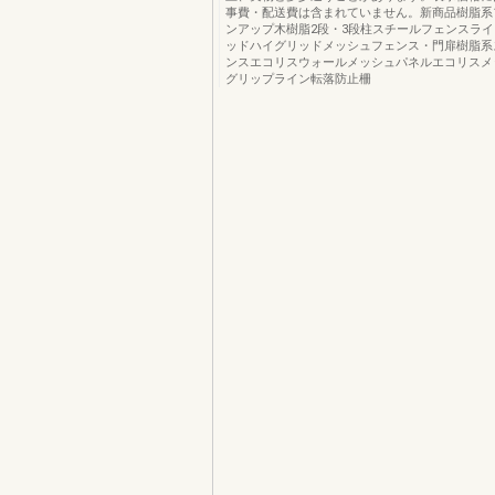
事費・配送費は含まれていません。新商品樹脂系
ンアップ木樹脂2段・3段柱スチールフェンスラ
ッドハイグリッドメッシュフェンス・門扉樹脂系
ンスエコリスウォールメッシュパネルエコリスメ
グリップライン転落防止柵