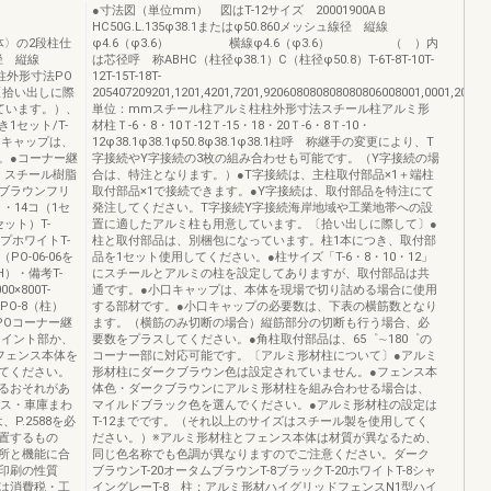
●寸法図（単位mm） 図はT-12サイズ 20001900AＢ
HC50G.L.135φ38.1またはφ50.860メッシュ線径 縦線
6〈本体〉の2段柱仕
φ4.6（φ3.6） 横線φ4.6（φ3.6） （ ）内
線径 縦線
は芯径呼 称ABHC（柱径φ38.1）C（柱径φ50.8）T-6T-8T-10T-
径柱外形寸法PO
12T-15T-18T-
型〔拾い出しに際
205407209201,1201,4201,7201,920608080808080806008001,0001,200
ています。）、
単位：mmスチール柱アルミ柱柱外形寸法スチール柱アルミ形
1セット/T-
材柱Ｔ-6・8・10Ｔ-12Ｔ-15・18・20Ｔ-6・8Ｔ-10・
口キャップは、
12φ38.1φ38.1φ50.8φ38.1φ38.1柱呼 称継手の変更により、T
。●コーナー継
字接続やY字接続の3枚の組み合わせも可能です。（Y字接続の場
。スチール樹脂
合は、特注となります。）●T字接続は、主柱取付部品×1＋端柱
ブラウンフリ
取付部品×1で接続できます。●Y字接続は、取付部品を特注にて
・14コ（1セ
発注してください。T字接続Y字接続海岸地域や工業地帯への設
セット）T-
置に適したアルミ柱も用意しています。〔拾い出しに際して〕●
プホワイトT-
柱と取付部品は、別梱包になっています。柱1本につき、取付部
O-06-06を
品を1セット使用してください。●柱サイズ「T-6・8・10・12」
）・備考T-
にスチールとアルミの柱を設定してありますが、取付部品は共
00×800T-
通です。●小口キャップは、本体を現場で切り詰める場合に使用
00PO-8（柱）
する部材です。●小口キャップの必要数は、下表の横筋数となり
100POコーナー継
ます。（横筋のみ切断の場合）縦筋部分の切断も行う場合、必
ジョイント部か、
要数をプラスしてください。●角柱取付部品は、65゜∼180゜の
フェンス本体を
コーナー部に対応可能です。〔アルミ形材柱について〕●アルミ
てください。
形材柱にダークブラウン色は設定されていません。●フェンス本
るおそれがあ
体色・ダークブラウンにアルミ形材柱を組み合わせる場合は、
ンス・車庫まわ
マイルドブラック色を選んでください。●アルミ形材柱の設定は
、P.2588を必
T-12までです。（それ以上のサイズはスチール製を使用してく
置するもの
ださい。）※アルミ形材柱とフェンス本体は材質が異なるため、
所と機能に合
同じ色名称でも色調が異なりますのでご注意ください。ダーク
印刷の性質
ブラウンT-20オータムブラウンT-8ブラックT-20ホワイトT-8シャ
は消費税・工
イングレーT-8 柱：アルミ形材ハイグリッドフェンスN1型ハイ