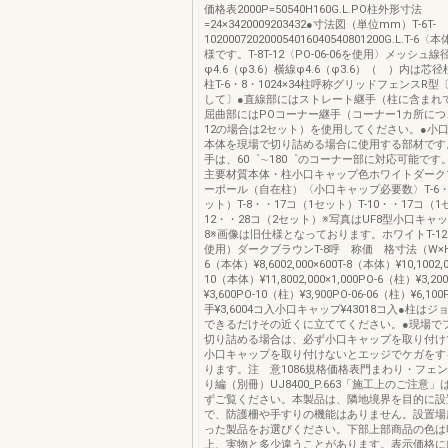
価格表2000P=50540H160G.L.PO柱外形寸法
=24×3420009203432●寸法図（単位mm）T-6T-
102000720200054016040540801200G.L.T-
様です。T-8T-12〈PO-06-06を使用〉メッシュ
φ4.6（φ3.6）横線φ4.6（φ3.6）（ ）内は芯
柱T-6・8・1024×34柱呼称グリッドフェンスR
して〕●直線部にはストレート継手（柱に含まれ
屈曲部にはPOコーナー継手（コーナー1カ所につき
12の場合は2セット）を使用してください。●小
本体を現場で切り詰める場合に使用する部材です
手は、60゜∼180゜のコーナー部に対応可能です
主要材質本体・柱小口キャップ色ホワイトダーク
ーポール（自在柱）〈小口キャップ必要数〉T-6・
ット）T-8・・17コ（1セット）T-10・・17コ（1
12・・28コ（2セット）※写真はUF8型小口キャッ
8※画像は旧仕様となっております。ホワイトT-12（P
使用）ダークブラウンT-8呼 称価 格寸法（W×H
6（本体）¥8,6002,000×600T-8（本体）¥10,1002,0
10（本体）¥11,8002,000×1,000PO-6（柱）¥3,2
¥3,600PO-10（柱）¥3,900PO-06-06（柱）¥6,
手¥3,6004コ入小口キャップ¥43018コ入●柱は
できるだけその近くに立ててください。●現場で
切り詰める場合は、必ず小口キャップを取り付け
小口キャップを取り付けないとエッジでケガをす
ります。注 意1086規格価格表門まわり・フェ
り編（別冊）UJ8400_P.663「施工上のご注意」は
ずご覧ください。本製品は、隣地境界を目的に設
で、防護柵や手すりの機能はありません。設置場
った製品をお選びください。下部上部商品の色は
上、実物と多少違うことがあります。表示価格に