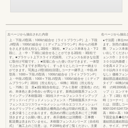
左ページから抽出された内容
右ページから抽出
上・下段J3型高：1000の組合せ［ライトブラウンP］上・下段
●寸法図（単位m
J8型高：1000の組合せ［ミディアムブラウンP］外からの視界
ます。別売の連結
をさえぎる控え柱なし2段柱・3段柱。■フェンス本体を上・下2
際、フェンス本体
段に、上・中・下3段に組合せることができる2段柱・3段柱で
い出してください
す。■ブラケット上下スライド式採用。（フェンスを好きな位置
ェンス巾：２００
に取付け可能です。）■現場に合った使い方ができます。一体型
３００以内基礎：
で上から下まですき間がなく、すっきりとしたコーナー納まり
０全高４２フェン
ができます。写真はJ3型2段柱目隠しコーナー継手上・中段J8
００以内３００
型高：1000＋下段J5型高：1000の組合せ［ライトブラウンP］
なし）価格フェン
上・中段J3型高：1000＋下段J5型高：1000の組合せ［ミディア
連結部品連結部品
ムブラウンP］2段柱［控え柱なし・60角］3段柱［控え柱な
タイプ・60角)の組
し・75角］注 意●2段3段自在柱は、アルミ形材（塗装色）のた
時 :の時2000
め、本体色と多少色合いが異なります。新商品樹脂系フェンス
ップ（）エンドキ
ラインアップ木樹脂2段・3段柱スチールフェンスラインアップ
上・下（2段）柱
グリッドハイグリッドメッシュフェンス・門扉樹脂系スチール
時［コーナー］［
フェンスエコリスウォールメッシュパネルエコリスメッシュパ
たは、目隠しコー
ネルグリップライン転落防止柵商品の色は印刷の性質上、実物
800132415241
と多少違うことがあります。色決めの際には色見本にてご判断
高：800＋高：10
頂きますようお願い致します。表示価格には消費税・工事費・
下固定金具◆柱1
配送費は含まれていません。木樹脂フェンスJシリーズ［自在柱
連結部品連結部品
式］「施工上のご注意」は、P.2588を必ずご覧ください。主要
さ、サイズ、デザ