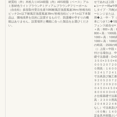
材質柱（外）木粉入りASA樹脂（内）ABS樹脂（ベース）アル
せであれば上段・
ミ形材色ライトブラウンPミディアムブラウンPフリーポール
●コーナー時●中
（自在柱）多段取付受注生産1080耐風圧強度風速34m/秒相当柱
しタイプ・75角)
ピッチ2ｍ以下耐風圧強度風速38m/秒相当柱ピッチ1ｍ以下本製
ーヒンジまたは、
品は、隣地境界を目的に設置するもので、防護柵や手すりの機
用◆上・中・下（
能はありません。設置場所と機能に合った製品をお選びくださ
本につき1コ◆1
い。
フェンス組合せ※１
＋高：800＋高：8
800＋高：1000
1000＋高：100
1000＋高：10002
の時高：2500の
（）上段＋中段＋
付ける場合は、中
礎寸法基礎：D×
３５０×３５０×
００５２０７２０
０用高：１６００
５２４１７２４１
寸法表及び施工基
９２０５２０７２
２０７２０９２０
０４５０×４５０
８００６００×６
さ仕様基礎寸法基
高：２３００用高
２０４８２２４８
なし）寸法表及び
（６０角）１４０
定金具木樹脂Jシ