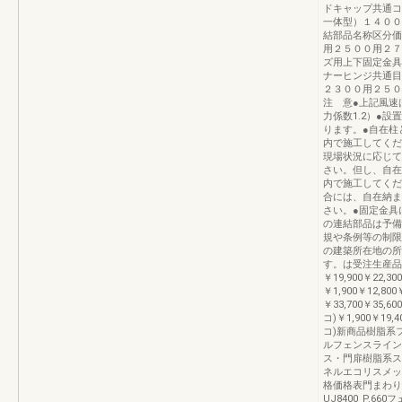
ドキャップ共通コ
一体型）１４００
結部品名称区分価
用２５００用２７
ズ用上下固定金具
ナーヒンジ共通目
２３００用２５０
注 意●上記風速
力係数1.2）●
ります。●自在柱
内で施工してくだ
現場状況に応じて
さい。但し、自在
内で施工してくだ
合には、自在納ま
さい。●固定金具
の連結部品は予備
規や条例等の制限
の建築所在地の所
す。は受注生産品
￥19,900￥22,30
￥1,900￥12,800
￥33,700￥35,600
コ)￥1,900￥19,4
コ)新商品樹脂系
ルフェンスライン
ス・門扉樹脂系ス
ネルエコリスメッ
格価格表門まわり
UJ8400_P.6