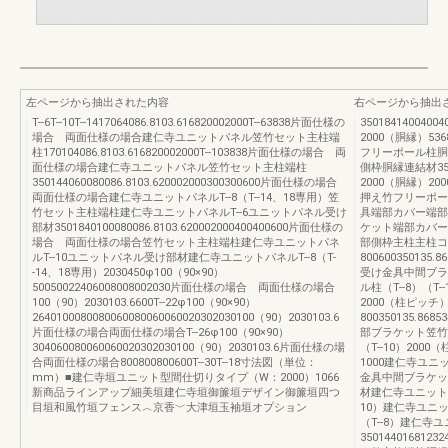
左ページから抽出された内容
右ページから抽出
T--6T--10T--1417064086.8103.616820002000T--63838片面仕様の
350184140040
場合 両面仕様の場合建仁寺ユニットパネル笠竹セット主柱端
2000（胴縁）53
柱170104086.8103.616820002000T--103838片面仕様の場合 両
フリーポール柱胴
面仕様の場合建仁寺ユニットパネル笠竹セット主柱端柱
側枠胴縁連結材35018
350144060080086.8103.620002000300300600片面仕様の場合
2000（胴縁）20
両面仕様の場合建仁寺ユニットパネルT--8（T--14、18専用）笠
押え竹フリーポー
竹セット主柱端柱建仁寺ユニットパネルT--6ユニットパネル受け
具端部カバー端部
部材3501840100080086.8103.620002000400400600片面仕様の
ケット端部カバー
場合 両面仕様の場合笠竹セット主柱端柱建仁寺ユニットパネ
部側枠主柱主柱コ
ルT--10ユニットパネル受け部材建仁寺ユニットパネルT--8（T-
80060035013
-14、18専用）2030450φ100（90×90）
受け金具中間ブラ
50050022406008008002030片面仕様の場合 両面仕様の場合
ル柱（T--8）（T
100（90）2030103.6600T--22φ100（90×90）
2000（柱ピッチ
2640100080080060080060060020302030100（90）2030103.6
800350135.8
片面仕様の場合両面仕様の場合T--26φ100（90×90）
部ブラケット笠竹
304060080060060020302030100（90）2030103.6片面仕様の場
（T--10）200
合両面仕様の場合800800800600T--30T--18寸法図（単位：
1000建仁寺ユニッ
mm）■建仁寺垣ユニット型間仕切りタイプ（W：2000）1066
金具中間ブラケッ
新商品ラインアップ細美垣建仁寺垣御簾垣デザイン御簾垣四つ
材建仁寺ユニットパ
目垣和風竹垣フェンス︿京香﹀大津垣玉袖垣オプション
10）建仁寺ユニッ
（T--8）建仁寺
3501440168123