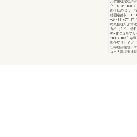
え竹主柱端柱胴縁
合3501840168163
面仕様の場合 両
縁固定部材T--181
=24×36167T-
材丸柱柱外形寸法
丸柱（主柱、端柱、コ
型■建仁寺垣フリ
2000）■建仁寺
間仕切りタイプ（W
仁寺垣御簾垣デザ
香﹀大津垣玉袖垣