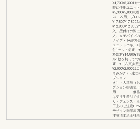
¥4,700¥5,
時に使用ユニット
¥5,300¥5,800
24・27用、ブ
¥17,800¥17
¥12,800¥12,
入、壁付けの際に使用
入、立子パイプの
タイプ・T-6側枠部材
ユニットパネル1
付1セット必要 
枠部材¥14,800
ル1枚を切って2
要 ※（右頁参照
¥2,000¥2,0
そみがき）･建
プション 補
き）・大津垣
プション御簾垣（
用 価格表オ
は受注生産品です
り・フェンス・車庫
工上のご注意P.
デザイン御簾垣四
津垣清水垣玉袖垣