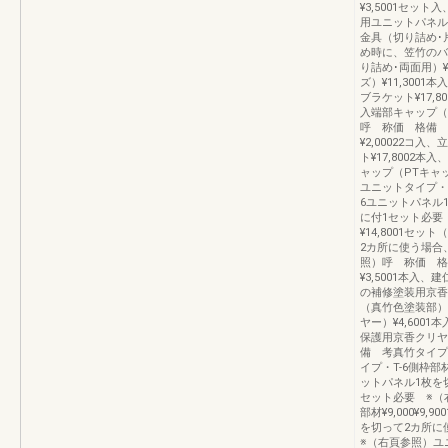
¥3,5001セ
用ユニットパネル受
金具（切り詰め･片
め時に、笠竹のバ
り詰め･両面用）¥
ズ）¥11,300
ブラケット¥17,8
入端部キャップ（
呼 称価 格備 
¥2,00022コ
ト¥17,8002本
ャップ（PTキャ
ユニットタイプ・T-
6ユニットパネル
に付1セット必要
¥14,8001セ
2カ所に使う場合
照）呼 称価 格
¥3,5001本
の補修塗装用京香
（真竹色塗装部）
ヤー）¥4,600
保護用京香クリヤ
備 考真竹タイプ
イプ・T-6側枠部材
ットパネル1枚を
セット必要 ※（
部材¥9,000¥9
を切って2カ所に
※（右頁参照）ユ