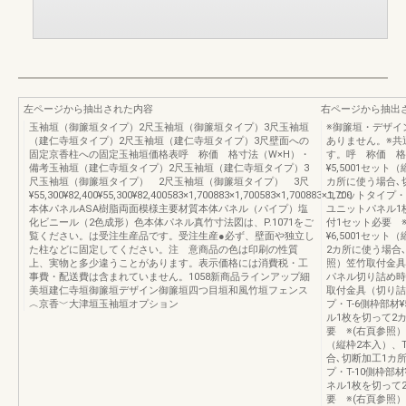
左ページから抽出された内容
右ページから抽出
玉袖垣（御簾垣タイプ）2尺玉袖垣（御簾垣タイプ）3尺玉袖垣
※御簾垣・デザイ
（建仁寺垣タイプ）2尺玉袖垣（建仁寺垣タイプ）3尺壁面への
ありません。※共
固定京香柱への固定玉袖垣価格表呼 称価 格寸法（W×H）・
す。呼 称価 格
備考玉袖垣（建仁寺垣タイプ）2尺玉袖垣（建仁寺垣タイプ）3
¥5,5001セッ
尺玉袖垣（御簾垣タイプ） 2尺玉袖垣（御簾垣タイプ） 3尺
カ所に使う場合､
¥55,300¥82,400¥55,300¥82,400583×1,700883×1,700583×1,700883×1,700
ユニットタイプ・T-
本体パネルASA樹脂両面模様主要材質本体パネル（パイプ）塩
ユニットパネル1
化ビニール（2色成形）色本体パネル真竹寸法図は、P.1071をご
付1セット必要 ※
覧ください。は受注生産品です。受注生産●必ず、壁面や独立し
¥6,5001セッ
た柱などに固定してください。注 意商品の色は印刷の性質
2カ所に使う場合
上、実物と多少違うことがあります。表示価格には消費税・工
照）笠竹取付金具（
事費・配送費は含まれていません。1058新商品ラインアップ細
パネル切り詰め時
美垣建仁寺垣御簾垣デザイン御簾垣四つ目垣和風竹垣フェンス
取付金具（切り詰め
︿京香﹀大津垣玉袖垣オプション
プ・T-6側枠部材¥
ル1枚を切って2
要 ※(右頁参照）
（縦枠2本入）、
合､切断加工1カ
プ・T-10側枠部材
ネル1枚を切って
要 ※(右頁参照