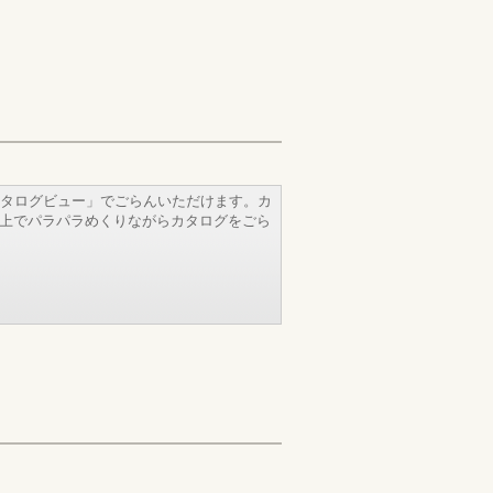
タログビュー」でごらんいただけます。カ
b上でパラパラめくりながらカタログをごら