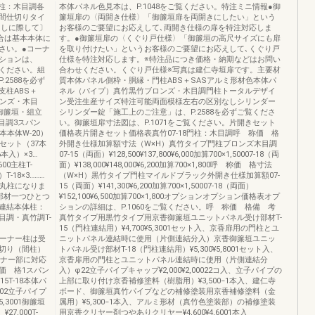
丸柱：木目調各
本体パネル色見本は、P.1048をご覧ください。特注ミニ情報●御
間仕切りタイ
簾垣扉の〈両開き仕様〉「御簾垣扉を両開きにしたい」という
出しに際して〕
お客様のご要望にお応えして､両開き仕様の扉を特注対応しま
合は基本本体に
す。●御簾垣扉の〈くぐり戸仕様〉「御簾垣の高尺サイズにも扉
さい。●コーナ
を取り付けたい」というお客様のご要望にお応えして､くぐり戸
ションは、
仕様を特注対応します。※特注品につき価格・納期などはお問い
ご覧ください。組
合わせください。くぐり戸仕様※写真は建仁寺垣扉です。主要材
2588を必ず
質本体パネル側枠・胴縁・門柱ABS＋SASアルミ形材色本体パ
柱ABS＋
ネル（パイプ）真竹黒竹ブロンズ・木目調門柱トータルデザイ
ロンズ・木目
ン受注生産サイズ特注可能両面模様左右の区別なしシリンダー
御簾垣・組立
シリンダー錠「施工上のご注意」は、P.2588を必ずご覧くださ
目調3スパン
い。御簾垣扉寸法図は、P.1071をご覧ください。片開きセット
本体W-20）
価格表片開きセット価格表真竹07-18門柱：木目調呼 称価 格
イプセット（37本
外開き仕様加算額寸法（W×H）真竹タイプ門柱ブロンズ木目調
6本入）×3…
07-15（両面）¥128,500¥137,800¥6,000加算700×1,50007-18（両
600主柱T-
面）¥138,000¥148,000¥6,200加算700×1,800呼 称価 格寸法
T-18×3………
（W×H）黒竹タイプ門柱マイルドブラック外開き仕様加算額07-
、丸柱になりま
15（両面）¥141,300¥6,200加算700×1,50007-18（両面）
部材一つひとつ
¥152,100¥6,500加算700×1,800オプションオプション価格表オプ
連結本体柱：
ションの詳細は、P.1060をご覧ください。呼 称価 格備 考
調・真竹調T-
真竹タイプ用黒竹タイプ用京香御簾垣ユニットパネル受け部材T-
15（門柱連結用）¥4,700¥5,3001セット入、京香扉用の門柱とユ
柱端・コーナー柱は受
ニットパネル連結時に使用（片側連結分入）京香御簾垣ユニッ
切り（間柱）
トパネル受け部材T-18（門柱連結用）¥5,300¥5,8001セット入、
ーナー部に対応
京香扉用の門柱とユニットパネル連結時に使用（片側連結分
価 格1スパン
入）φ22立子パイプキャップ¥2,000¥2,00022コ入、立子パイプの
5T-18本体パ
上部に取り付け京香補修塗料（樹脂用）¥3,500−1本入、建仁寺
3002立子パイプ
ボード、御簾垣真竹パイプなどの補修塗装用京香補修塗料（金
5,3001御簾垣
属用）¥5,300−1本入、アルミ形材（真竹色塗装部）の補修塗装
27,000T-
用京香クリヤー剤つやありクリヤー¥4,600¥4,6001本入