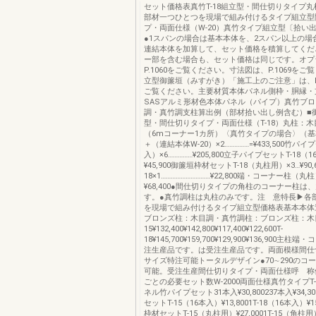
セット価格表真竹T-18組立型・間仕切りタイプ
部材一つひとつを現場で組み付けるタイプ組立型
プ・両面仕様（W-20）真竹タイプ組立型〔拾い
●1スパンの場合は基本本体を、2スパン以上の場
連結本体を加算して、セット価格を積算してくだ
ー部を含む場合も、セット価格は同じです。オプ
P.1060をご覧ください。寸法図は、P.1069を
立型御簾垣（みすがき）「施工上のご注意」は、P.
ご覧ください。主要材質本体パネル側枠・胴縁・支
SASアルミ形材色本体パネル（パイプ）真竹ブ
調・真竹調支柱算出例（部材拾い出し例含む）■
型・間仕切りタイプ・両面仕様（T-18）丸柱：木
（6mコーナー1カ所）〈真竹タイプの場合〉（基本
＋（連結本体W-20）×2……………=¥433,500竹パ
入）×6……………¥205,800立子パイプセットT-18（1
¥45,900御簾垣枠材セットT-18（丸柱用）×3…¥90,
18×1…………………………¥22,800端・コーナー柱（丸柱）
¥68,400●間仕切りタイプの角柱のコーナー柱は
す。●真竹調柱は丸柱のみです。注 意特長▶各
を現場で組み付けるタイプ組立型価格表基本本体
ブロンズ柱：木目調・真竹調柱：ブロンズ柱：木目
15¥132,400¥142,800¥117,400¥122,600T-
18¥145,700¥159,700¥129,900¥136,900主
注生産品です。は受注生産品です。両面模様間仕
サイズ特注可能トータルデザイン●70∼290のコ
可能。受注生産間仕切りタイプ・両面仕様呼 称
ごとの必要セット数W-2000両面仕様真竹タイプT-1
ネル竹パイプセット31本入¥30,800237本入¥34,
セットT-15（16本入）¥13,8001T-18（16本入）¥1
枠材セットT-15（丸柱用）¥27,0001T-15（角柱用）¥