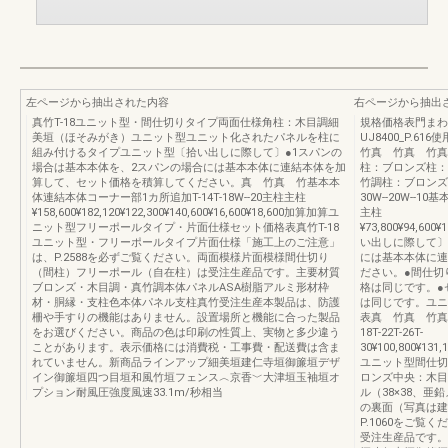
左ページから抽出された内容
右ページから抽出
真竹T-18ユニット型・間仕切りタイプ両面仕様角柱：木目調細
規格価格表門まわ
美垣（ほそみがき）ユニット型ユニット化されたパネルを柱に
UJ8400_P.6
組み付けるタイプユニット型〔拾い出しに際して〕●1スパンの
竹真 竹真 竹真
場合は基本本体を、2スパンの場合には基本本体に連結本体を加
柱：ブロンズ柱：
算して、セット価格を積算してください。真 竹真 竹基本本
竹調柱：ブロンズ柱：木
体連結本体コーナー部1カ所追加T-14T-18W--20主柱主柱
30W--20W-
¥158,600¥182,120¥122,300¥140,600¥16,600¥18,600加算加算ユ
主柱
ニット型フリーポールタイプ・片面仕様セット価格表真竹T-18
¥73,800¥94,600¥
ユニット型・フリーポールタイプ片面仕様「施工上のご注意」
い出しに際して〕
は、P.2588を必ずご覧ください。両面模様片面模様間仕切り
には基本本体に連
（間柱）フリーポール（自在柱）は受注生産品です。主要材質
ださい。●間仕切
ブロンズ・木目調・真竹調本体パネルASA樹脂アルミ形材枠
格は同じです。●
材・胴縁・支柱色本体パネル支柱真竹受注生産本製品は、防護
は同じです。ユニ
柵や手すりの機能はありません。設置場所と機能に合った製品
表真 竹真 竹真 竹
をお選びください。商品の色は印刷の性質上、実物と多少違う
18T-22T-26T-
ことがあります。表示価格には消費税・工事費・配送費は含ま
30¥100,800¥131,1
れていません。新商品ラインアップ細美垣建仁寺垣御簾垣デザ
ユニット型間仕切
イン御簾垣四つ目垣和風竹垣フェンス︿京香﹀大津垣玉袖垣オ
ロンズ中央：木目
プション耐風圧強度風速33.1m/秒相当
ル（38×38、
の裏面（写真は建
P.1060をご覧
受注生産品です。