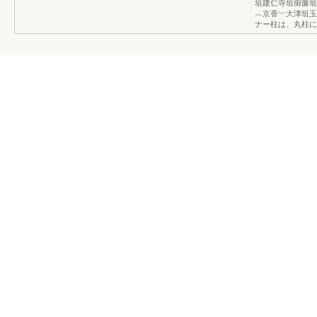
垣建仁寺垣御簾垣
︿京香﹀大津垣玉
ナー柱は、丸柱に