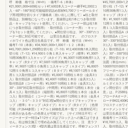
呼 称価 格寸法（W×H）・備考T−6（本体）
¥45,7001,000
¥21,0001,000×600柱セット¥7,6002本入コーナー継手¥2,2002コ
切り柱（T−12）¥
入・60°∼180°対応可能端部切詰め部材¥3,700フリーポールタイ
10用30角用1コ入
プ用3型間仕切りタイプ価格表〔拾い出しに際して〕●柱と取付
キャップ（Bタイプ）
部品は、別梱包になっています。直線部は柱1本につき取付部
準）¥1,900T-
品・キャップを1セット使用してください。コーナー部は柱1本
12用５０角用１コ
につき取付部品（端部用）・取付部品（コーナー用）・キャッ
用１コ入取付部品A
プを1セット使用してください。●間仕切り柱は、30°∼330°のコ
入）取付部品A（端
ーナー部に対応可能です。 は受注生産品です。 のフロステ
取付部品A（コーナ
ィホワイト色は受注生産品です。呼 称価 格寸法（W×H）・
30°∼330°対応
備考T−10（本体）¥34,9001,000×1,000Ｔ−１２（本体）
3コ入）取付部品Ｃ
¥45,7001,000×1,290間仕切り柱（T−10）¥12,40030角1本入間仕
入）取付部品Ｂ（コ
切り柱（T−12）¥14,900５０角１本入キャップ（標準）¥1,300T-
入）30°∼330
10用30角用1コ入キャップ（Aタイプ）¥6,300T-10用30角用1コ入
す。間仕切りタイ
キャップ（Bタイプ）¥7,500T-10用30角用1コ入キャップ（標
法図（単位mm）間
準）¥1,900T-12用５０角用１コ入キャップ（Ａタイプ）¥6,800T-
10009703100017
12用５０角用１コ入キャップ（Ｂタイプ）¥8,100T-12用５０角
フリーポールタイプ図
用１コ入取付部品B（中間用）¥5,000T-10用柱１本分（金具3コ
（GL部）＝25×
入）取付部品B（端部用）¥2,400T-10用柱１本分（金具3コ入）
ール間仕切り主要
取付部品B（コーナー用）¥5,000T-10用柱１本分（金具3コ入）
ルミダイカストア
30°∼330°対応取付部品Ｄ（中間用）¥10,000T-12用柱１本分（金
イン間仕切り（間
具４コ入）取付部品Ｄ（端部用）¥5,800T-12用柱１本分（金具４
意」は、P.258
コ入）取付部品Ｃ（コーナー用）¥6,600T-12用柱１本分（金具４
ブローチAオーナメ
コ入）・３０°∼３３０°対応3型●間仕切りタイプキャップキャ
ローチB¥22,40
ップ（標準）キャップ（Aタイプ）キャップ（Bタイプ）［色替
フロスティホワイ
可能（P.2644参照）］※アルミ鋳物色見本一覧で［色替対応可］
オーナメントサイズＴ
の表示がある色への色替えが可能です。［サイズ特注不可］イ
は受注生産品で
ージーオーダー特注●T-12サイズはブロック上への施工はできま
格備考リース¥22
せん。柱は独立施工で埋め込み施工してください。注 意ラフ
¥18,7001コ入
ィーネフェンス3型・4型共通は受注生産品です。呼称フェンス1
入、取付部品入フ