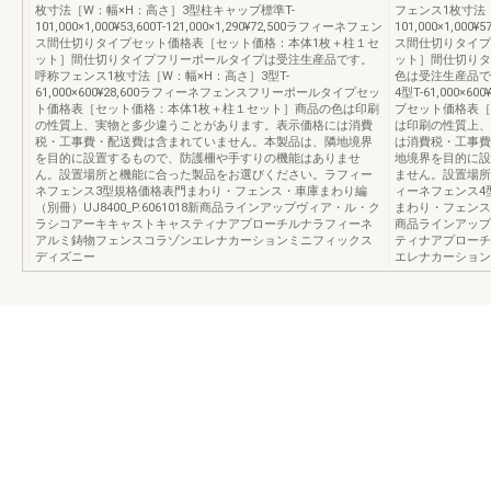
枚寸法［W：幅×H：高さ］3型柱キャップ標準T-
フェンス1枚寸法
101,000×1,000¥53,600T-121,000×1,290¥72,500ラフィーネフェン
101,000×1,000
ス間仕切りタイプセット価格表［セット価格：本体1枚＋柱１セ
ス間仕切りタイプ
ット］間仕切りタイプフリーポールタイプは受注生産品です。
ット］間仕切りタ
呼称フェンス1枚寸法［W：幅×H：高さ］3型T-
色は受注生産品で
61,000×600¥28,600ラフィーネフェンスフリーポールタイプセッ
4型T-61,000
ト価格表［セット価格：本体1枚＋柱１セット］商品の色は印刷
プセット価格表［
の性質上、実物と多少違うことがあります。表示価格には消費
は印刷の性質上、
税・工事費・配送費は含まれていません。本製品は、隣地境界
は消費税・工事費
を目的に設置するもので、防護柵や手すりの機能はありませ
地境界を目的に設
ん。設置場所と機能に合った製品をお選びください。ラフィー
ません。設置場所
ネフェンス3型規格価格表門まわり・フェンス・車庫まわり編
ィーネフェンス4
（別冊）UJ8400_P.6061018新商品ラインアップヴィア・ル・ク
まわり・フェンス・車
ラシコアーキキャストキャスティナアプローチルナラフィーネ
商品ラインアップ
アルミ鋳物フェンスコラゾンエレナカーションミニフィックス
ティナアプローチ
ディズニー
エレナカーション