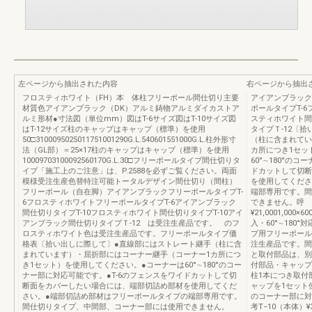
左ページから抽出された内容
右ページから抽出
フロスティホワイト（FH）本 体柱フリーポール間仕切り主要
アイアンブラック
材質色アイアンブラック（DK）アルミ鋳物アルミダイカストア
ポールタイプT-
ルミ形材●寸法図（単位mm）図はT-6サイズ図はT-10サイズ図
スティホワイト間
はT-12サイズ柱のキャップはキャップ（標準）を使用
タイプＴ-12〔
50□3100095025011751001290G.L.540601551000G.L.柱外形寸
（柱に含まれてい
法（GL部）＝25×17柱のキャップはキャップ（標準）を使用
カ所につき1セッ
10009703100092560170G.L.30□フリーポールタイプ間仕切りタ
60°∼180°の
イプ「施工上のご注意」は、P.2588を必ずご覧ください。両面
ドカットして切断
模様受注生産色替特注可能トータルデザイン間仕切り（間柱）
を使用してくださ
フリーポール（自在脚）アイアンブラックフリーポールタイプT-
端部専用です。間
6フロスティホワイトフリーポールタイプT-6アイアンブラック
できません。呼 
間仕切りタイプT-10フロスティホワイト間仕切りタイプT-10アイ
¥21,0001,000
アンブラック間仕切りタイプＴ-12 は受注生産品です。 のフ
入・60°∼180
ロスティホワイト色は受注生産品です。フリーポールタイプ価
プ用フリーポール
格表〔拾い出しに際して〕●直線部にはストレート継手（柱に含
注生産品です。間
まれています）・屈折部にはコーナー継手（コーナー1カ所につ
と取付部品は、別
き1セット）を使用してください。●コーナーは60°∼180°のコー
付部品・キャップ
ナー部に対応可能です。●T-6のフェンスをワイドカットして切
柱1本につき取付
断面をカバーしたい場合には、端部切詰め部材を使用してくだ
ャップを1セット使
さい。●端部切詰め部材はフリーポールタイプの端部専用です。
のコーナー部に対
間仕切りタイプ、中間部、コーナー部には使用できません。
考T−10（本体）¥3