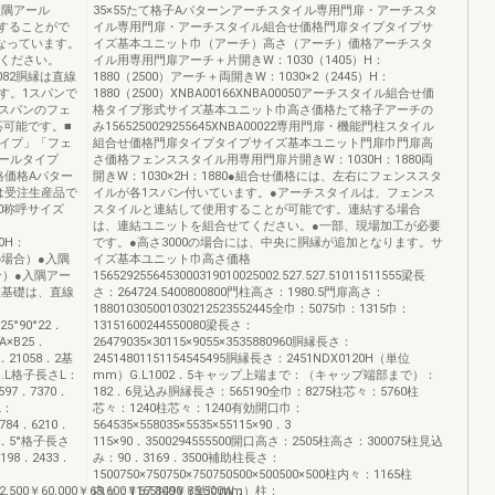
子入隅アール
35×55たて格子Aパターンアーチスタイル専用門扉・アーチスタ
用することがで
イル専用門扉・アーチスタイル組合せ価格門扉タイプタイプサ
になっています。
イズ基本ユニット巾（アーチ）高さ（アーチ）価格アーチスタ
照ください。
イル用専用門扉アーチ＋片開きW：1030（1405）H：
0082胴縁は直線
1880（2500）アーチ＋両開きW：1030×2（2445）H：
す。1スパンで
1880（2500）XNBA00166XNBA00050アーチスタイル組合せ価
（4スパンのフェ
格タイプ形式サイズ基本ユニット巾高さ価格たて格子アーチの
応可能です。■
み1565250029255645XNBA00022専用門扉・機能門柱スタイル
ルタイプ」「フェ
組合せ価格門扉タイプタイプサイズ基本ユニット門扉巾門扉高
ールタイプ
さ価格フェンススタイル用専用門扉片開きW：1030H：1880両
格価格Aパター
開きW：1030×2H：1880●組合せ価格には、左右にフェンススタ
0 は受注生産品で
イルが各1スパン付いています。●アーチスタイルは、フェンス
000称呼サイズ
スタイルと連結して使用することが可能です。連結する場合
は、連結ユニットを組合せてください。●一部、現場加工が必要
00H：
です。●高さ3000の場合には、中央に胴縁が追加となります。サ
度の場合）●入隅
イズ基本ユニット巾高さ価格
合）●入隅アー
1565292556453000319010025002.527.527.51011511555梁長
柱基礎は、直線
さ：264724.5400800800門柱高さ：1980.5門扉高さ：
188010305001030212523552445全巾：5075巾：1315巾：
25°90°22．
13151600244550080梁長さ：
A×B25．
26479035×30115×9055×3535880960胴縁長さ：
8．21058．2基
24514801151154545495胴縁長さ：2451NDX0120H（単位
HG.L格子長さL：
mm）G.L1002．5キャップ上端まで：（キャップ端部まで）：
597．7370．
182．6見込み胴縁長さ：565190全巾：8275柱芯々：5760柱
L：
芯々：1240柱芯々：1240有効開口巾：
5784．6210．
564535×558035×5535×55115×90．3
07７．5°格子長さ
115×90．3500294555500開口高さ：2505柱高さ：300075柱見込
4198．2433．
み：90．3169．3500補助柱長さ：
1500750×750750×750750500×500500×500柱内々：1165柱
2,500￥60,000￥63,600￥67,800￥85,500W：
内々：11651490（単位mm）柱：