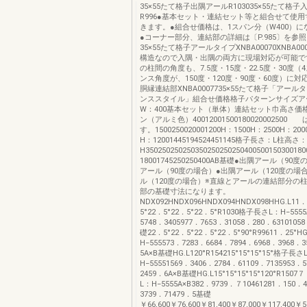
35×55たて格子出隅アールR103035×55たて格
R996●基本セット・連結セット等と組合せて使
きます。●組合せ価格は、1スパン分（W400）
●コーナー部分、連結部の詳細は〔P.985〕を参
35×55たて格子アールタイプXNBA00070XNBA0
構造なので入隅・出隅の両方に現場対応が可能で
の柱間の角度も、7.5度・15度・22.5度・30度
ンス角度が、150度・120度・90度・60度）に対
胴縁連結部XNBA0007735×55たて格子「アー
ンススタイル」組合せ価格格子パターンサイズア
W：400基本セット（単体）連結セット巾高さ価
ン（アルミ色）4001200150018002000250
す。1500250020001200H：1500H：2500H：2
H：12001445194524451145格子長さ：L柱高さ：
H35025025025035025025025040050015030018
18001745250250400AB基礎●出隅アール（90
アール（90度の場合）●出隅アール（120度の場
ル（120度の場合）※直線とアールの連結部分の
部の基礎寸法になります。
NDX092HNDX096HNDX094HNDX098HHG.L11．
5°22．5°22．5°22．5°R1030格子長さL：H−5555
5748．3405977．7653．31058．280．6310105
礎22．5°22．5°22．5°22．5°90°R99611．25°
H−555573．7283．6684．7894．6968．3968．3
5A×B基礎HG.L120°R154215°15°15°15°格子長さ
H−55551569．3406．2784．61109．7135953．
2459．6A×B基礎HG.L15°15°15°15°120°R15
L：H−5555A×B382．9739．７10461281．150．
3739．71479．5基礎
￥66,600￥76,600￥81,400￥87,000￥117,400￥5