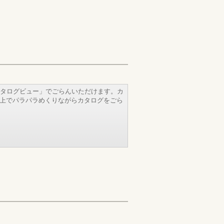
タログビュー」でごらんいただけます。カ
b上でパラパラめくりながらカタログをごら