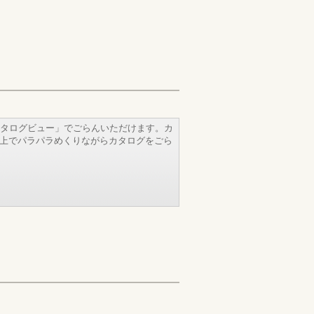
タログビュー」でごらんいただけます。カ
b上でパラパラめくりながらカタログをごら