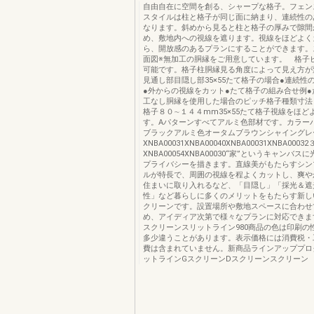
自由自在に空間を創る、シャープな格子。フェン
スタイルは柱と格子が同じ面に納まり、連続性の
なります。斜めから見ると柱と格子の厚みで隙間
め、敷地内への視線を遮ります。視線をほどよく
ら、開放感のあるプランにすることができます。
面図※無加工の胴縁をご用意しています。 格子
可能です。格子柱胴縁見る角度によって見え方が
見通し部目隠し部35×55たて格子の場合●連続性
●外からの視線をカット●たて格子の組み合せ例●
工なし胴縁を使用した場合のピッチ格子種類寸法
格子８０∼１４４mm35×55たて格子視線をほど
す。Aパターンすべてアルミ色部材です。カラー
ブラックアルミ色オータムブラウンシャイングレ
XNBA00031XNBA00040XNBA00031XNBA000
XNBA00054XNBA00030“家”というキャンバ
プライバシーを描きます。直線美がもたらすシン
ルが特長で、周囲の視線を程よくカットし、爽や
住まいに取り入れるなど、「目隠し」「採光＆遮
性」など暮らしに多くのメリットをもたらす新し
クリーンです。設置場所や敷地スペースに合わせ
め、アイディア次第で様々なプランに対応できま
スクリーンスリットライン980商品の色は印刷の
多少違うことがあります。表示価格には消費税・
費は含まれていません。新商品ラインアッププロ
ットラインGスクリーンDスクリーンスクリーン