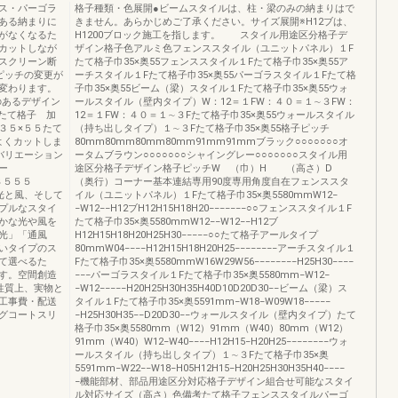
ス・パーゴラ
格子種類・色展開●ビームスタイルは、柱・梁のみの納まりはで
ある納まりに
きません。あらかじめご了承ください。サイズ展開※H12ブは、
がなくなるた
H1200ブロック施工を指します。 スタイル用途区分格子デ
カットしなが
ザイン格子色アルミ色フェンススタイル（ユニットパネル）１F
スクリーン断
たて格子巾35×奥55フェンススタイル１Fたて格子巾35×奥55ア
ピッチの変更が
ーチスタイル１Fたて格子巾35×奥55パーゴラスタイル１Fたて格
変わります。
子巾35×奥55ビーム（梁）スタイル１Fたて格子巾35×奥55ウォ
のあるデザイン
ールスタイル（壁内タイプ）W：12＝１FW：４０＝１∼３FW：
たて格子 加
12＝１FW：４０＝１∼３Fたて格子巾35×奥55ウォールスタイル
３５×５５たて
（持ち出しタイプ）１∼３Fたて格子巾35×奥55格子ピッチ
よくカットしま
80mm80mm80mm80mm91mm91mmブラック○○○○○○○オ
バリエーション
ータムブラウン○○○○○○○シャイングレー○○○○○○○スタイル用
ー
途区分格子デザイン格子ピッチW （巾）H （高さ）D
32３５５５
（奥行）コーナー基本連結専用90度専用角度自在フェンススタ
スに光と風、そして
イル（ユニットパネル）１Fたて格子巾35×奥5580mmW12−
プルなスタイ
−W12−−H12ブH12H15H18H20−−−−−−−○○フェンススタイル１F
かな光や風を
たて格子巾35×奥5580mmW12−−W12−−H12ブ
光」「通風
H12H15H18H20H25H30−−−−−○○たて格子アールタイプ
いタイプのス
80mmW04−−−−H12H15H18H20H25−−−−−−−−アーチスタイル１
て選べるた
Fたて格子巾35×奥5580mmW16W29W56−−−−−−−−H25H30−−−−
す。空間創造
−−−パーゴラスタイル１Fたて格子巾35×奥5580mm−W12−
性質上、実物と
−W12−−−−−H20H25H30H35H40D10D20D30−−ビーム（梁）ス
工事費・配送
タイル１Fたて格子巾35×奥5591mm−W18−W09W18−−−−−
グコートスリ
−H25H30H35−−D20D30−−ウォールスタイル（壁内タイプ）たて
格子巾35×奥5580mm（W12）91mm（W40）80mm（W12）
91mm（W40）W12−W40−−−−H12H15−H20H25−−−−−−−−ウォ
ールスタイル（持ち出しタイプ）１∼３Fたて格子巾35×奥
5591mm−W22−−W18−H05H12H15−H20H25H30H35H40−−−−
−機能部材、部品用途区分対応格子デザイン組合せ可能なスタイ
ル対応サイズ（高さ）色備考たて格子フェンススタイルパーゴ