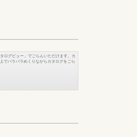
タログビュー」でごらんいただけます。カ
b上でパラパラめくりながらカタログをごら