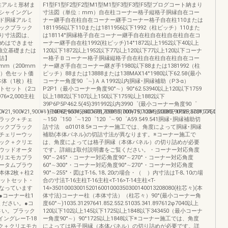
柱アルミ形材ま
F1型F1型F2型F2型M1型M1型F3型F3型F5型プログコート納まり
シャイングレ
寸法図（単位：mm）自在柱コーナー格子縦格子胴縁自在コー
ド胴縁アルミ
ナー継手自在柱自在コーナー継手コーナー格子自在柱110または
ックブラック
1811956以下110または1811956以下1992（柱ピッチ）110また
り寸法図は、
は18114°胴縁格子自在コーナー継手自在柱自在柱自在柱自在コ
詰めはできませ
ーナー継手自在柱1992(柱ピッチ)14°1872以上1952以下40以上
独立基礎または
120以下1872以上1952以下77以上120以下77以上120以下コーナ
詰】
ー格子Ｂコーナー格子胴縁縦格子自在柱自在柱自在柱自在コー
0mm（200mm
ナー継ぎ手自在コーナー継ぎ手1980以下88または1381992（柱
H）色セット価
ピッチ）88または13888または138MAX14°1980以下62.5θ(最小
,800本体（1枚）柱
コーナー角度90゜∼)ＡＡ1992以内胴縁･胴縁補助（P3-α）
トセット（2コ
P2P1（最小コーナー角度90°∼）90°62.53940以上120以下1759
×2,000主柱
以上1882以下107以上150以下1759以上1882以下
39P6P5P462.5(45)391992以内3990゜(最小コーナー角度90゜
0¥21,900¥21,900¥11,200¥2,900¥5,600¥78,700¥15,700¥15,700¥9,200¥2,900¥5,600¥104,000¥
∼)P4P5P6511,8401381,890881001,7911381,84088P1P2P3731,7751811,
ラック＋チェ
∼150゜150゜∼120゜120゜∼90゜A59.549.541胴縁･胴縁補助切
ックブラック
詰寸法 α01018.5※コーナー施工では、角度によって胴縁･胴縁
チェリーウッ
補助(本体パネル)の切詰寸法が異なります。※コーナー施工で
ック＋クリエ
は、角度によっては格子胴縁（本体パネル）の切り詰めが必要
ウッドオータ
です。詳細は取付説明書をご覧ください。・コーナー対応角度
リエモカブラ
90°∼245°・コーナー対応角度90°∼270°・コーナー対応角度
ータムブラウ
60°∼300°・コーナー対応角度90°∼270°・コーナー対応角度
本体2枚＋柱2
90°∼255°・図はT-16､18､20の場合・（ ）内寸法はT-8､10の場
ケットセット・
合の寸法T-16主柱T-16主柱<T-16>T-14主柱<T-
なっています
14>3501000300152016001000350300140013208080(柱芯々)(本
●コーナー柱1
体寸法)コーナー柱（本体寸法）（柱芯々）90°(最小コーナー角
ください。●コ
度60°∼)1035.31297641.852.552.51035.341.897612φ7040以上
さい。ブラック
120以下102以上145以下1725以上1848以下343450（最小コーナ
ングレーT-18
ー角度90°∼）90°1725以上1848以下※コーナー施工では、角度
ック＋クリエモカ
によっては格子胴縁（本体パネル）の切り詰めが必要です。詳