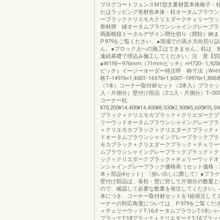
プログコートフェンスM1型主要材質本体格子・
たはラッピング形材色本体・柱オータムブラウン
ーブラッククリエモカクリエダークチェリーウッ
形材胴 縁オータムブラウンシャイングレーブラ
両面模様トータルデザイン間仕切り（間柱）納ま
P.979をご覧ください。●現場での高さ方向切り
ん。●ブロック上への施工はできません。柱は、
連続基礎で埋込み施工してください。注 意【切
●W195∼976mm（71mmピッチ）×H720∼1,92
ピッチ）イージーオーダー特注呼 称寸法（W×
格T--14976×1,400T--16976×1,600T--18976×1
（1本）コーナー取付材セット（2本入）ブラケッ
入・片側分）壁付け部品（2コ入・片側分）T--20976
コーナー柱
¥70,200¥14,400¥14,400¥8,500¥2,900¥5,600¥95,50
ブラック＋クリエモカブラック＋クリエダークブ
リーウッドオータムブラウンシャイングレーブラ
＋クリエモカブラック＋クリエダークブラック＋
ドオータムブラウンシャイングレーブラックブラ
モカブラック＋クリエダークブラック＋チェリー
ムブラウンシャイングレーブラックブラック＋ク
ック＋クリエダークブラック＋チェリーウッドオ
ンシャイングレーブラック価格表［セット価格：
本＋部品4セット］〔拾い出しに際して〕●ブラ
壁付け部品は、各柱・壁に対して片側分の数量と
ので、確認して必要な数量を発注してください。
本につき、コーナー取付材セットを1組発注して
ーナーの対応角度については、P.979をご覧くだ
＋チェリーウッドT-16オータムブラウンT-18シャイ
ブラックT-18ブラック＋クリエダークT-16ブラ