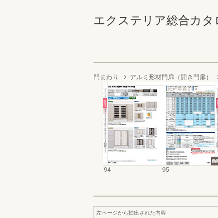
エクステリア総合カタログ202
門まわり
アルミ形材門扉（開き門扉）
94
95
左ページから抽出された内容