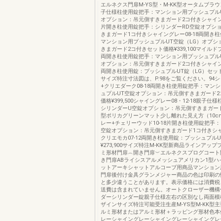
エルネクス門扉M-YS型・M-KK型オータムブラウン0
子仕様柱使用錠把手：マンション用プッシュプルU
オプション：吊元側すきまガード2コ付きシャイング
片開き柱使用錠把手：シリンダーRD空錠オプシ
きまガード1コ付きシャイングレー08-18両開き
マンション用プッシュプルUT空錠（LG）オプシ
きまガード2コ付きセット価格¥339,100マイルドブ
両開き柱使用錠把手：マンション用プッシュプルU
オプション：吊元側すきまガード2コ付きシャイング
両開き柱使用錠：プッシュプルUT錠（LG）セット価格
サイズ特注寸法図は、P.98をご覧ください。94
+クリエダーク08-18両開き柱使用錠把手：マン
ュプルUT空錠オプション：吊元側すきまガード2
価格¥399,500シャイングレー08・12-18親子
シリンダーU空錠オプション：吊元側すきまガード
型ポリカグリーンマット少し離れた見え方（10c
レー+チェリーウッド10-18片開き柱使用錠把手
空錠オプション：吊元側すきまガード1コ付きシ
クリエモカ07-12両開き柱使用錠：プッシュプル
¥273,900サイズ特注M-KK型新商品ラインアッ
ミ形材門扉︵開き門扉︶エルネクスプログコート
き門扉ABライシスアルメッシュアメリカン1型ハ
ットアーキシャットアルコーブ用商品マンション
門扉後付け金具グランメジャー商品の色は印刷の
と多少違うことがあります。表示価格には消費税
送費は含まれていません。オートクローザー機構
ダーシリンダー錠親子仕様左右の区別なし両面模
ザインサイズ特注可能受注生産M-YS型M-KK型
ルミ形材またはアルミ形材＋ラッピング形材色本
レーシャイングレーシャイングレーシャイングレ