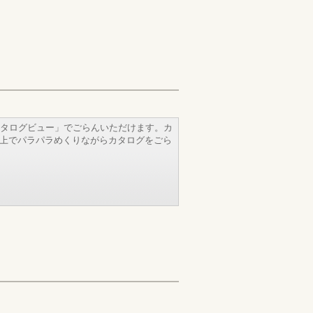
タログビュー」でごらんいただけます。カ
b上でパラパラめくりながらカタログをごら