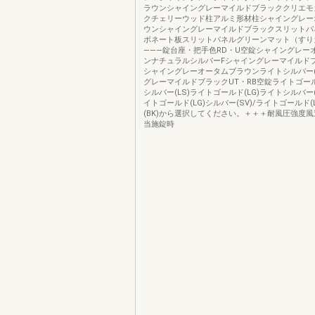
ラウンシャイングレーマイルドブラッククリエモ
クチェリーウッド柱アルミ形材柱シャイングレー
ウンシャイングレーマイルドブラックスリットパ
ボネート板スリットパネルグリーンマット（すり
―――錠台座・把手色RD・U空錠シャイングレー
ンナチュラルシルバーFシャイングレーマイルドブ
シャイングレーオータムブラウンライトシルバー(
グレーマイルドブラックUT・RB空錠ライトゴール
シルバー(LS)ライトゴールド(LG)ライトシルバー
イトゴールド(LG)シルバー(SV)/ライトゴールド(
(BK)から選択してください。＋＋＋耐風圧強度風速
当施錠時