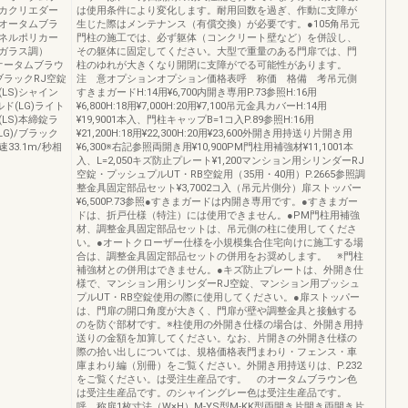
カクリエダー
は使用条件により変化します。耐用回数を過ぎ、作動に支障が
オータムブラ
生じた際はメンテナンス（有償交換）が必要です。●105角吊元
ネルポリカー
門柱の施工では、必ず躯体（コンクリート壁など）を併設し、
ガラス調）
その躯体に固定してください。大型で重量のある門扉では、門
オータムブラウ
柱のゆれが大きくなり開閉に支障がでる可能性があります。
ラックRJ空錠
注 意オプションオプション価格表呼 称価 格備 考吊元側
LS)シャイン
すきまガードH:14用¥6,700内開き専用P.73参照H:16用
ド(LG)ライト
¥6,800H:18用¥7,000H:20用¥7,100吊元金具カバーH:14用
(LS)本締錠ラ
¥19,9001本入、門柱キャップB=1コ入P.89参照H:16用
LG)/ブラック
¥21,200H:18用¥22,300H:20用¥23,600外開き用持送り片開き用
33.1m/秒相
¥6,300※右記参照両開き用¥10,900PM門柱用補強材¥11,1001本
入、L=2,050キズ防止プレート¥1,200マンション用シリンダーRJ
空錠・プッシュプルUT・RB空錠用（35用・40用）P.2665参照調
整金具固定部品セット¥3,7002コ入（吊元片側分）扉ストッパー
¥6,500P.73参照●すきまガードは内開き専用です。●すきまガー
ドは、折戸仕様（特注）には使用できません。●PM門柱用補強
材、調整金具固定部品セットは、吊元側の柱に使用してくださ
い。●オートクローザー仕様を小規模集合住宅向けに施工する場
合は、調整金具固定部品セットの併用をお奨めします。 ※門柱
補強材との併用はできません。●キズ防止プレートは、外開き仕
様で、マンション用シリンダーRJ空錠、マンション用プッシュ
プルUT・RB空錠使用の際に使用してください。●扉ストッパー
は、門扉の開口角度が大きく、門扉が壁や調整金具と接触する
のを防ぐ部材です。※柱使用の外開き仕様の場合は、外開き用持
送りの金額を加算してください。なお、片開きの外開き仕様の
際の拾い出しについては、規格価格表門まわり・フェンス・車
庫まわり編（別冊）をご覧ください。外開き用持送りは、P.232
をご覧ください。は受注生産品です。 のオータムブラウン色
は受注生産品です。のシャイングレー色は受注生産品です。
呼 称扉1枚寸法（W×H）M-YS型M-KK型両開き片開き両開き片