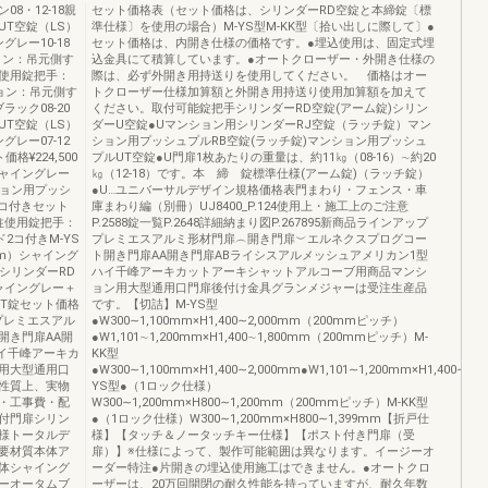
8・12-18親
セット価格表（セット価格は、シリンダーRD空錠と本締錠〔標
T空錠（LS）
準仕様〕を使用の場合）M-YS型M-KK型〔拾い出しに際して〕●
レー10-18
セット価格は、内開き仕様の価格です。●埋込使用は、固定式埋
ョン：吊元側す
込金具にて積算しています。●オートクローザー・外開き仕様の
柱使用錠把手：
際は、必ず外開き用持送りを使用してください。 価格はオー
ョン：吊元側す
トクローザー仕様加算額と外開き用持送り使用加算額を加えて
ラック08-20
ください。取付可能錠把手シリンダーRD空錠(アーム錠)シリン
T空錠（LS）
ダーU空錠●Uマンション用シリンダーRJ空錠（ラッチ錠）マン
レー07-12
ション用プッシュプルRB空錠(ラッチ錠)マンション用プッシュ
¥224,500
プルUT空錠●U門扉1枚あたりの重量は、約11㎏（08-16）∼約20
シャイングレー
㎏（12-18）です。本 締 錠標準仕様(アーム錠)（ラッチ錠）
ション用プッシ
●U…ユニバーサルデザイン規格価格表門まわり・フェンス・車
コ付きセット
庫まわり編（別冊）UJ8400_P.124使用上・施工上のご注意
仕様柱使用錠把手：
P.2588錠一覧P.2648詳細納まり図P.267895新商品ラインアップ
2コ付きM-YS
プレミエスアルミ形材門扉︵開き門扉︶エルネクスプログコー
m）シャイング
ト開き門扉AA開き門扉ABライシスアルメッシュアメリカン1型
：シリンダーRD
ハイ千峰アーキカットアーキシャットアルコーブ用商品マンシ
ャイングレー＋
ョン用大型通用口門扉後付け金具グランメジャーは受注生産品
UT錠セット価格
です。【切詰】M-YS型
ププレミエスアル
●W300∼1,100mm×H1,400∼2,000mm（200mmピッチ）
開き門扉AA開
●W1,101∼1,200mm×H1,400∼1,800mm（200mmピッチ）M-
イ千峰アーキカ
KK型
用大型通用口
●W300∼1,100mm×H1,400∼2,000mm●W1,101∼1,200mm×H1,400∼1,
性質上、実物
YS型●（1ロック仕様）
・工事費・配
W300∼1,200mm×H800∼1,200mm（200mmピッチ）M-KK型
付門扉シリン
●（1ロック仕様）W300∼1,200mm×H800∼1,399mm【折戸仕
様トータルデ
様】【タッチ＆ノータッチキー仕様】【ポスト付き門扉（受
主要材質本体ア
扉）】※仕様によって、製作可能範囲は異なります。イージーオ
体シャイング
ーダー特注●片開きの埋込使用施工はできません。●オートクロ
ーオータムブ
ーザーは、20万回開閉の耐久性能を持っていますが、耐久年数