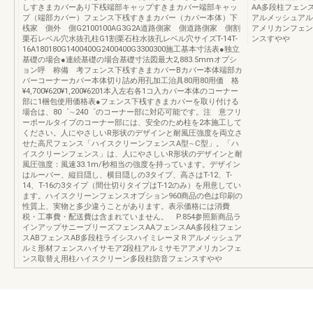
しすきまカバーあり下桟端部キャップすきまカバー端部キャッ
AA多段柱フェン
プ（端部カバー）フェンス下桟すきまカバー（カバー本体）下
アルメッシュアル
桟家 側外 側G2100100AG3G2A道路側家 側道路側家 側割
アメリカンフェン
栗石レベル穴水抜孔柱G1割栗石柱水抜孔レベル穴サイズT-14T-
ンスすやや
16A180180G1400400G2400400G3300300施工基本寸法表●独立
基礎の場合●連続基礎の場合基礎寸法図最大2,883.5mmオプシ
ョン呼 称備 考フェンス下桟すきまカバーBカバー本体端部カ
バーコーナーカバー本体切り詰め用孔加工治具80用80用価 格
¥4,700¥620¥1,200¥6201本入左右各1コ入カバー本体のコーナー
部に1梱包使用価格表●フェンス下桟すきまカバーを取り付ける
場合は、80゜∼240゜のコーナー部に対応可能です。注 意フリ
ーポールタイプのコーナー部には、安全のため柱を2本施工して
ください。人にやさしいR形状のデザインと耐風圧強度を両立さ
せた高尺フェンス「ハイスクリーンフェンスA型∼C型」。「ハ
イスクリーンフェンス」は、人にやさしいR形状のデザインと耐
風圧強度：風速33.1m/秒相当の強度を持っています。デザイン
はルーバー、縦目隠し、横目隠しの3タイプ、高さはT-12、T-
14、T-16の3タイプ（間仕切りタイプはT-12のみ）を用意してい
ます。ハイスクリーンフェンスオプション960商品の色は印刷の
性質上、実物と多少違うことがあります。表示価格には消費
税・工事費・配送費は含まれていません。 P.854参照新商品ラ
インアップサニーブリーズフェンスAAフェンスAA多段柱フェン
スABフェンスAB多段柱ライシスハイミレーヌＲアルメッシュア
ルミ形材フェンスハイサモア2段柱アルミサモアアメリカンフェ
ンス取替え用柱ハイスクリーン多段柱防音フェンスすやや