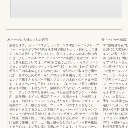
左ページから抽出された内容
右ページから抽出
多彩なオプションハイスクリーンフェンスB型シャイングレーフ
961規格価格表
リーポールタイプT--14多段柱使用で視線をカット控柱なしで建
UJ8400_P.5
てられる多段柱を用意しました。高さはフェンス本体の組み合
ェンスA型・B型
わせにより、2,283.5mm∼2,883.5mmの範囲が可能です。※ア
ル（自在柱）間仕
ルミ多段柱については、P.963をご覧ください。ハイスクリーン
イプT-14オータ
フェンスA型＋A型シャイングレーT--30（16--14）本体切り詰め
ウン間仕切りタイ
用孔加工治具本体を切り詰めた後の、端部カバー取り付け用の
14B型オータム
孔加工をするためのマーキング専用治具を用意しています。フ
フリーポールタイ
ェンス下桟すきまカバー下桟とブロックの上面とのすきまを隠
14A型オータム
す、すきまカバーを用意しています。ブロックの上面との接触
フリーポールタイ
部分は樹脂ビート材なので、接触面の凹凸にぴったり納まりま
14C型主要材質
す。 フェンス本体と柱をしっかりと固定するブラケットを採
イルドブラック「
用 間仕切りタイプの施工性アップ 現場カットした端部もす
さい。本製品は、
っきり 細部までエッジに丸みを持たせたＲ形状のデザイン 3
手すりの機能はあ
種類のコーナー継手を用意 フェンス下部のすきまをなくし、
選びください。呼
意匠を引き立てるフェンス下桟すきまカバーハイスクリーンフ
B型・C型T-121,967.
ェンスその他の特長654321オプションデザイン性デザイン性施
161,967.5×1
工性施工性施工性上下枠と縦枠を固定するための、ネジ孔を開
イプセット価格表［
ける際に使用します。上下桟と継手などのジョイント材を接続
2本）＋継手1セット
するための、ネジ孔を開ける際に使用します。すきまカバーな
秒相当新商品ライ