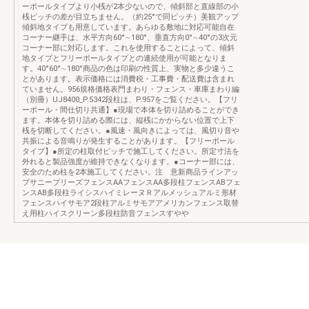
ーポールタイプより小桟が2本少ないので、傾斜部と直線部の小
桟ピッチの差が目立ちません。（約25°で同ピッチ）美観アップ
傾斜地タイプも用意しています。あらゆる敷地に対応可能自在
コーナー継手は、水平方向60°∼180°、垂直方向0°∼40°の3次元
コーナー部に対応します。これを使用することによって、傾斜
地タイプとフリーポールタイプとの連続使用が可能となりま
す。40°60°∼180°商品の色は印刷の性質上、実物と多少違うこ
とがあります。表示価格には消費税・工事費・配送費は含まれ
ていません。956規格価格表門まわり・フェンス・車庫まわり編
（別冊）UJ8400_P.5342段柱は、P.957をご覧ください。【フリ
ーポール・間仕切り共通】●現場で本体を切り詰めることができ
ます。本体を切り詰める際には、縦桟にかからない位置で上下
桟を切断してください。●風速・風向きによっては、風切り音や
共振による音鳴りが発生することがあります。【フリーポール
タイプ】●所定の柱取付ピッチで施工してください。所定寸法を
外れると製品強度が維持できなくなります。●コーナー部には、
安全のため柱を2本施工してください。注 意新商品ラインアッ
プサニーブリーズフェンスAAフェンスAA多段柱フェンスABフェ
ンスAB多段柱ライシスハイミレーヌＲアルメッシュアルミ形材
フェンスハイサモア2段柱アルミサモアアメリカンフェンス取替
え用柱ハイスクリーン多段柱防音フェンスすやや