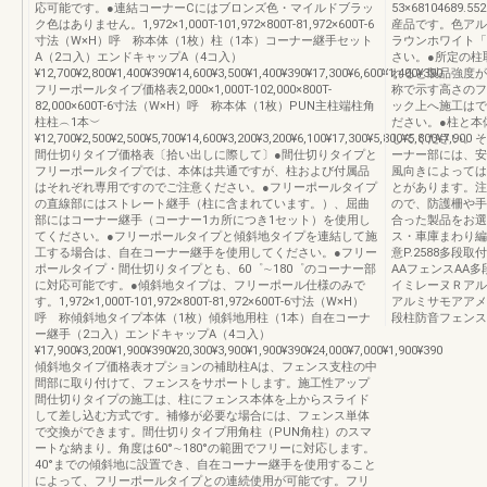
応可能です。●連結コーナーCにはブロンズ色・マイルドブラッ
53×6810468
ク色はありません。1,972×1,000T-101,972×800T-81,972×600T-6
産品です。色アル
寸法（W×H）呼 称本体（1枚）柱（1本）コーナー継手セット
ラウンホワイト「
A（2コ入）エンドキャップA（4コ入）
さい。●所定の柱
¥12,700¥2,800¥1,400¥390¥14,600¥3,500¥1,400¥390¥17,300¥6,600¥1,400¥390
れると製品強度が
フリーポールタイプ価格表2,000×1,000T-102,000×800T-
称で示す高さのフ
82,000×600T-6寸法（W×H）呼 称本体（1枚）PUN主柱端柱角
ック上へ施工はで
柱柱︵1本︶
ださい。●柱と本
¥12,700¥2,500¥2,500¥5,700¥14,600¥3,200¥3,200¥6,100¥17,300¥5,800¥5,800¥7,900
してください。そ
間仕切りタイプ価格表〔拾い出しに際して〕●間仕切りタイプと
ーナー部には、安
フリーポールタイプでは、本体は共通ですが、柱および付属品
風向きによっては
はそれぞれ専用ですのでご注意ください。●フリーポールタイプ
とがあります。注
の直線部にはストレート継手（柱に含まれています。）、屈曲
ので、防護柵や手
部にはコーナー継手（コーナー1カ所につき1セット）を使用し
合った製品をお選
てください。●フリーポールタイプと傾斜地タイプを連結して施
ス・車庫まわり編（
工する場合は、自在コーナー継手を使用してください。●フリー
意P.2588多
ポールタイプ・間仕切りタイプとも、60゜∼180゜のコーナー部
AAフェンスAA
に対応可能です。●傾斜地タイプは、フリーポール仕様のみで
イミレーヌＲアル
す。1,972×1,000T-101,972×800T-81,972×600T-6寸法（W×H）
アルミサモアアメ
呼 称傾斜地タイプ本体（1枚）傾斜地用柱（1本）自在コーナ
段柱防音フェンス
ー継手（2コ入）エンドキャップA（4コ入）
¥17,900¥3,200¥1,900¥390¥20,300¥3,900¥1,900¥390¥24,000¥7,000¥1,900¥390
傾斜地タイプ価格表オプションの補助柱Aは、フェンス支柱の中
間部に取り付けて、フェンスをサポートします。施工性アップ
間仕切りタイプの施工は、柱にフェンス本体を上からスライド
して差し込む方式です。補修が必要な場合には、フェンス単体
で交換ができます。間仕切りタイプ用角柱（PUN角柱）のスマ
ートな納まり。角度は60°∼180°の範囲でフリーに対応します。
40°までの傾斜地に設置でき、自在コーナー継手を使用すること
によって、フリーポールタイプとの連続使用が可能です。フリ