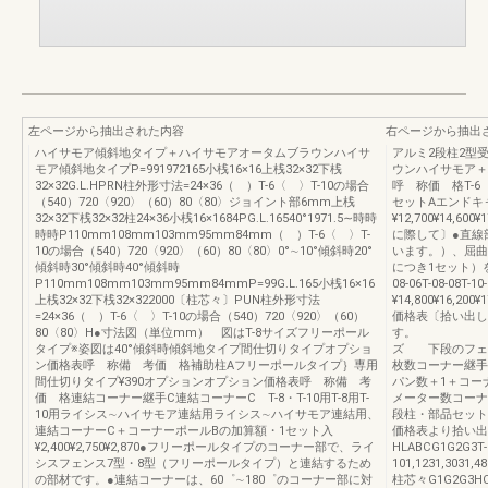
左ページから抽出された内容
右ページから抽出
ハイサモア傾斜地タイプ＋ハイサモアオータムブラウンハイサ
アルミ2段柱2型
モア傾斜地タイプP=991972165小桟16×16上桟32×32下桟
ウンハイサモア＋
32×32G.L.HPRN柱外形寸法=24×36（ ）T-6〈 〉T-10の場合
呼 称価 格T-6
（540）720〈920〉（60）80〈80〉ジョイント部6mm上桟
セットAエンドキ
32×32下桟32×32柱24×36小桟16×1684PG.L.16540°1971.5∼時時
¥12,700¥14,6
時時P110mm108mm103mm95mm84mm（ ）T-6〈 〉T-
に際して〕●直線
10の場合（540）720〈920〉（60）80〈80〉0°∼10°傾斜時20°
います。）、屈曲
傾斜時30°傾斜時40°傾斜時
につき1セット）を
P110mm108mm103mm95mm84mmP=99G.L.165小桟16×16
08-06T-08-08T
上桟32×32下桟32×322000〔柱芯々〕PUN柱外形寸法
¥14,800¥16,20
=24×36（ ）T-6〈 〉T-10の場合（540）720〈920〉（60）
価格表〔拾い出し
80〈80〉H●寸法図（単位mm） 図はT-8サイズフリーポール
す。 T−0
タイプ※姿図は40°傾斜時傾斜地タイプ間仕切りタイプオプショ
ズ 下段のフェ
ン価格表呼 称備 考価 格補助柱Aフリーポールタイプ｝専用
枚数コーナー継手
間仕切りタイプ¥390オプションオプション価格表呼 称備 考
パン数＋1＋コー
価 格連結コーナー継手C連結コーナーC T-8・T-10用T-8用T-
メーター数コーナ
10用ライシス∼ハイサモア連結用ライシス∼ハイサモア連結用、
段柱・部品セット
連結コーナーC＋コーナーポールBの加算額・1セット入
価格表より拾い出
¥2,400¥2,750¥2,870●フリーポールタイプのコーナー部で、ライ
HLABCG1G2G3T-06
シスフェンス7型・8型（フリーポールタイプ）と連結するため
101,1231,3031,4
の部材です。●連結コーナーは、60゜∼180゜のコーナー部に対
柱芯々G1G2G3HCL