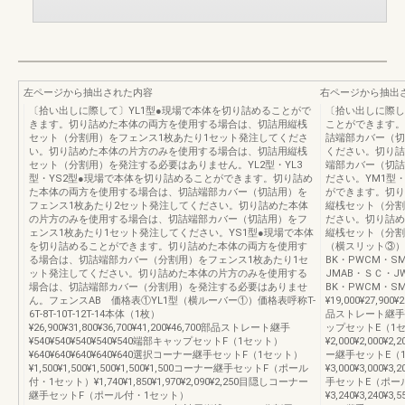
左ページから抽出された内容
右ページから抽出
〔拾い出しに際して〕YL1型●現場で本体を切り詰めることがで
〔拾い出しに際し
きます。切り詰めた本体の両方を使用する場合は、切詰用縦桟
ことができます。
セット（分割用）をフェンス1枚あたり1セット発注してくださ
詰端部カバー（切
い。切り詰めた本体の片方のみを使用する場合は、切詰用縦桟
ください。切り詰
セット（分割用）を発注する必要はありません。YL2型・YL3
端部カバー（切詰
型・YS2型●現場で本体を切り詰めることができます。切り詰め
ださい。YM1型・
た本体の両方を使用する場合は、切詰端部カバー（切詰用）を
ができます。切り
フェンス1枚あたり2セット発注してください。切り詰めた本体
縦桟セット（分割
の片方のみを使用する場合は、切詰端部カバー（切詰用）をフ
ださい。切り詰め
ェンス1枚あたり1セット発注してください。YS1型●現場で本体
縦桟セット（分割
を切り詰めることができます。切り詰めた本体の両方を使用す
（横スリット③）価格
る場合は、切詰端部カバー（分割用）をフェンス1枚あたり1セ
BK・PWCM・S
ット発注してください。切り詰めた本体の片方のみを使用する
JMAB・ＳＣ・J
場合は、切詰端部カバー（分割用）を発注する必要はありませ
BK・PWCM・S
ん。フェンスAB 価格表①YL1型（横ルーバー①）価格表呼称T-
¥19,000¥27,900¥
6T-8T-10T-12T-14本体（1枚）
品ストレート継手¥540
¥26,900¥31,800¥36,700¥41,200¥46,700部品ストレート継手
ップセットE（1
¥540¥540¥540¥540¥540端部キャップセットF（1セット）
¥2,000¥2,000¥2
¥640¥640¥640¥640¥640選択コーナー継手セットF（1セット）
ー継手セットE（
¥1,500¥1,500¥1,500¥1,500¥1,500コーナー継手セットF（ポール
¥3,000¥3,000¥3
付・1セット）¥1,740¥1,850¥1,970¥2,090¥2,250目隠しコーナー
手セットE（ポー
継手セットF（ポール付・1セット）
¥3,240¥3,240¥3