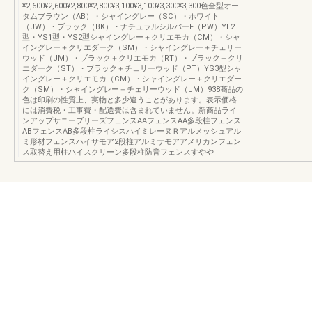
¥2,600¥2,600¥2,800¥2,800¥3,100¥3,100¥3,300¥3,300色全型オー
タムブラウン（AB）・シャイングレー（SC）・ホワイト
（JW）・ブラック（BK）・ナチュラルシルバーF（PW）YL2
型・YS1型・YS2型シャイングレー＋クリエモカ（CM）・シャ
イングレー＋クリエダーク（SM）・シャイングレー＋チェリー
ウッド（JM）・ブラック＋クリエモカ（RT）・ブラック＋クリ
エダーク（ST）・ブラック＋チェリーウッド（PT）YS3型シャ
イングレー＋クリエモカ（CM）・シャイングレー＋クリエダー
ク（SM）・シャイングレー＋チェリーウッド（JM）938商品の
色は印刷の性質上、実物と多少違うことがあります。表示価格
には消費税・工事費・配送費は含まれていません。新商品ライ
ンアップサニーブリーズフェンスAAフェンスAA多段柱フェンス
ABフェンスAB多段柱ライシスハイミレーヌＲアルメッシュアル
ミ形材フェンスハイサモア2段柱アルミサモアアメリカンフェン
ス取替え用柱ハイスクリーン多段柱防音フェンスすやや