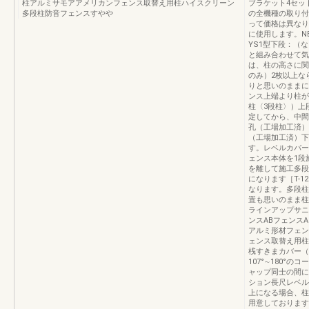
柱アルミサモアアメリカンフェンス取替え用柱ハイスクリーン
ブラケット4セッ
多段柱防音フェンスすやや
の全機種の取り付
って価格は異なり
に使用します。N
YS1型下段：（な
と組み合わせて気
は、柱の高さに関
のみ）2枚以上な
りと思いのままに
ンス上端より柱が
柱〈3段柱〉）上
定してから、中間ブ
孔（工場加工済）
（工場加工済）下
す。レベルカバー
ェンス本体を1段
を離して施工多段
になります［T-1
なります。多段柱（3
置も思いのまま柱
ラインアップサニ
ンスABフェンス
アルミ形材フェン
ェンス取替え用柱
桟すきまカバー（1
107°∼180°
ャップ同士の間に
ション長尺レベル
上になる場合、柱
用意しております