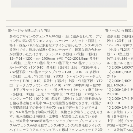
左ページから抽出された内容
右ページから抽出
多彩なデザインのフェンスABを2段・3段に組み合わせて、デザ
注多段柱（2段柱
イン性の高い高尺フェンスを。ルーバー・スリット・目隠し・
段柱（2段柱）は
格子・採光パネルなど多彩なデザインが揃ったフェンスAB用の
12∼T-24）呼
多段柱です。現場の状況や目的に合わせて、最適な組み合わせ
（中段：YL2型）
がお選びいただけます。フェンスAB多段柱（2段柱・3段柱）T-
段：YR1型上段：
12∼T-24＝1200ｍｍ∼2400ｍｍ（例）T-20=2001.5mm多段柱
数字は左:上段⇔
（3段柱）上段：YT1型中段：YT1型下段：YM1型ナチュラルシ
ルミ色アルミ色ラッ
ルバーFT-30（10-10-10）多段柱（3段柱）上段：YS2型中段：
10)2,000×2,000¥7
YS2型下段：YS2型オータムブラウンT-30（10-10-10）多段柱
12)2,000×2,200¥1
（2段柱）上段：YS3型下段：YS3型 シャイングレー＋チェリ
24(12-
ーウッドT-20（10-10）多段柱（2段柱）上段：YL3型下段：YT2
12)2,000×2,400¥
型 オータムブラウンT-20（10-10）￥191,820本体3枚＋柱2本
施工T-26(8-8-
＋上下ブラケット2セット＋中間ブラケット4セット＋継手3セッ
10)2,000×2,541.5
ト多段柱（3段柱）上段：YL2型中段：YL2型下段：YS3型シャ
28(8-10-
イングレーT-30（10-10-10）多段柱（2段柱）は高さ呼称割れな
10)2,000×2,741.5
し偏芯基礎納まり最小70㎜まで柱位置を移動できます。柱面か
30(10-10-
ら基礎端部までの最小寸法を70mmまで寄せることができま
10)2,000×2,941.
す。932商品の色は印刷の性質上、実物と多少違うことがありま
ルミ多段柱（フェ
す。表示価格には消費税・工事費・配送費は含まれていませ
表（参考価格）［
ん。外観最小70mm新商品ラインアップサニーブリーズフェン
上下・中間ブラケッ
スAAフェンスAA多段柱フェンスABフェンスAB多段柱ライシス
体2枚＋柱2本＋
ハイミレーヌＲアルメッシュアルミ形材フェンスハイサモア2段
ト、３段施工=本