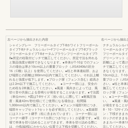
左ページから抽出された内容
右ページから抽出
シャイングレー フリーポールタイプT-8ホワイトフリーポール
ナチュラルシルバ
タイプT-8ナチュラルシルバーFフリーポールタイプT-8ブラック
リーポールタイプT
フリーポールタイプT-8オータムブラウンフリーポールタイプT-
フリーポールタイ
8●所定の柱取付ピッチで施工してください。所定寸法を外れる
グリーンマット（
と製品強度が維持できなくなります。●本体がT‐10までのフェン
距離によって透け
スの場合は厚さ10cm以上の重量ブロック（JISA5406の区分
チで施工してくだ
16（C種）以上）を使用してください。●柱と本体連結部、およ
きなくなります。
び端部との距離は300mm以内で施工してください。それ以上離
10cm以上、T‐
れると強度が低下します。●ブロック塀（フェンス含む）総高さ
量ブロック（JIS
は2.2m以下で施工してください。 ●コーナー部には、安全の
さい。●柱と本体
ため柱を2本施工してください。●風速・風向きによっては、風
施工してください
切り音や共振による音鳴りが発生することがあります。●寸法図
ロック塀（フェン
（単位mm）※図はT-8サイズ〔拾い出しに際して〕●耐風圧強
い。●コーナー部
度：風速42m/秒仕様にてご使用になる場合は、柱間隔
い。 ●風速・風
1,000mm以内で施工してください。●フェンス端部1対につき、
が発生することがあ
端部キャップセット1セットを必ず発注してください。●直線部
8・10・12サイ
にはストレート継手（柱に含まれています）、コーナー部には
ン：下桟すきまカ
コーナー継手（コーナー1カ所につき1セット）が必要です。●現
ロックのすきまを
場で本体を切り詰めることができます。本体を切り詰める際に
きまカバー本体1
は、小桟(縦桟)にかからない位置で上下桟を切断してください。
注してください。