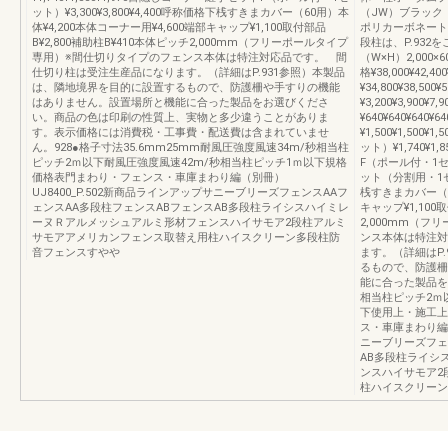
ット）¥3,300¥3,800¥4,400呼称価格下桟すきまカバー（60用）本
（JW）ブラック
体¥4,200本体コーナー用¥4,600端部キャップ¥1,100取付部品
ポリカーボネート
B¥2,800補助柱B¥410本体ピッチ2,000mm（フリーポールタイプ
段柱は、P.932をご
専用）※間仕切りタイプのフェンス本体は特注対応品です。 間
（W×H）2,000×60
仕切り柱は受注生産品になります。（詳細はP.931参照）本製品
格¥38,000¥42,4
は、隣地境界を目的に設置するもので、防護柵や手すりの機能
¥34,800¥38,500
はありません。設置場所と機能に合った製品をお選びくださ
¥3,200¥3,90
い。商品の色は印刷の性質上、実物と多少違うことがありま
¥640¥640¥6
す。表示価格には消費税・工事費・配送費は含まれていませ
¥1,500¥1,50
ん。928●格子寸法35.6mm25mm耐風圧強度風速34m/秒相当柱
ット）¥1,740¥1
ピッチ2ｍ以下耐風圧強度風速42m/秒相当柱ピッチ1ｍ以下規格
F（ポール付・1セット
価格表門まわり・フェンス・車庫まわり編（別冊）
ット（分割用・1セット
UJ8400_P.502新商品ラインアップサニーブリーズフェンスAAフ
桟すきまカバー（60
ェンスAA多段柱フェンスABフェンスAB多段柱ライシスハイミレ
キャップ¥1,100
ーヌＲアルメッシュアルミ形材フェンスハイサモア2段柱アルミ
2,000mm（
サモアアメリカンフェンス取替え用柱ハイスクリーン多段柱防
ンス本体は特注対
音フェンスすやや
ます。（詳細はP
るもので、防護柵
能に合った製品を
相当柱ピッチ2ｍ
下使用上・施工上
ス・車庫まわり編（
ニーブリーズフェ
AB多段柱ライシ
ンスハイサモア2
柱ハイスクリーン