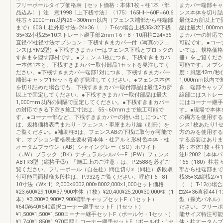
フリーポールタイプ価格表［セット価格：本体1枚＋柱1本〈部
まカバー端部キャ
品込み〉］注 意1998〔上下桟寸法〕〈175〉165HH−60P=60.6
ンス本体を切り詰
柱芯々2000mm以内25∼300mm以内（フェンス端部から柱端部
最低2カ所以上で
まで）60G.L.柱外形寸法=24×36〈 〉T-6の場合上桟35×32下桟
品は最大1,00
35×32小桟25×10ストレート継手部2mmT-6・8・10用柱□24×36
まカバーの対応で
直径44柱径寸法オプション：下桟すきまカバー付（写真のフェ
可能です。●コー
ンスはYM2型）●下桟すきまカバーはフェンス下桟とブロックの
いては、規格価格
すきまを隠す部材です。●フェンス1枚につき、下桟すきまカバ
冊）をご覧くださ
ー本体1本と、下桟すきまカバー取付部品1セットを発注してく
可能です。オプシ
ださい。●下桟すきまカバー端部1対につき、下桟すきまカバー
度：風速42m/
端部キャップ1セットを必ず発注してください。●フェンス本体
1,000mm以
を切り詰めた場合でも、下桟すきまカバー取付部品は最低2カ所
き、端部キャップ
以上で固定してください。●下桟すきまカバー取付部品は最大
線部にはストレー
1,000mm以内の間隔で固定してください。●下桟すきまカバー
にはコーナー継手
の対応できる下空き施工寸法は、55∼60mmまで施工可能で
す。●現場で本体
す。●コーナー部など、下桟すきまカバーの拾い出しについて
の両方を使用する
は、規格価格表門まわり・フェンス・車庫まわり編（別冊）を
ンス1枚あたり1
ご覧ください。●補助柱Bは、フェンスABの下桟に取付が可能で
方のみを使用する
す。オプション価格表主要材質本体・柱アルミ形材色本体・柱
する必要はありま
オータムブラウン（AB）シャイングレー（SC）ホワイト
格：本体1枚＋柱
（JW）ブラック（BK）ナチュラルシルバーF（PW）フェンス
注H2002〔本体
ABTR3型（縦格子③）「施工上のご注意」は、P.2588を必ずご
165（180）柱芯
覧ください。フリーポール（自在柱）間仕切り※（間柱）多段取
部から柱端部まで）
付可能両面模様多段柱は、P.932をご覧ください。呼称T-6T-8T-
桟35×32縦桟27×
10寸法（W×H）2,000×6002,000×8002,000×1,000セット価格
（ ）T-12の場合
¥23,600¥29,100¥37,900本体（1枚）¥20,400¥25,200¥30,000柱（1
□24×36直径44T
本）¥3,200¥3,900¥7,900端部キャップセットF（1セット）
型（採光パネル）
¥640¥640¥640選択コーナー継手セットF（1セット）
ださい。フリーポ
¥1,500¥1,500¥1,500コーナー継手セットF（ポール付・1セット）
能サイズ特注可能
¥1,740¥1,850¥1,970目隠しコーナー継手セットF（ポール付・1セ
体・柱オータムブ