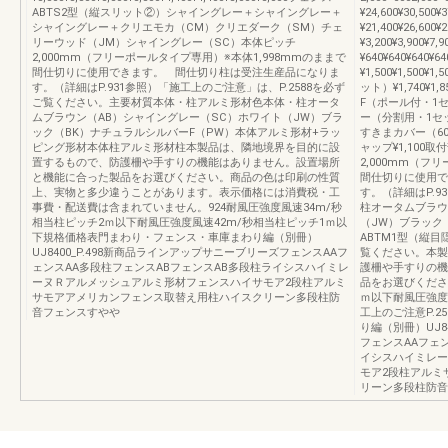
ABTS2型（縦スリット②）シャイングレー＋シャイングレー＋
¥24,600¥30,500
シャイングレー＋クリエモカ（CM）クリエダーク（SM）チェ
¥21,400¥26,600
リーウッド（JM）シャイングレー（SC）本体ピッチ
¥3,200¥3,90
2,000mm（フリーポールタイプ専用）※本体1,998mmのままで
¥640¥640¥6
間仕切りに使用できます。 間仕切り柱は受注生産品になりま
¥1,500¥1,50
す。（詳細はP.931参照）「施工上のご注意」は、P.2588を必ず
ット）¥1,740¥1
ご覧ください。主要材質本体・柱アルミ形材色本体・柱オータ
F（ポール付・1セット
ムブラウン（AB）シャイングレー（SC）ホワイト（JW）ブラ
ー（分割用・1セット）
ック（BK）ナチュラルシルバーF（PW）本体アルミ形材+ラッ
すきまカバー（60用
ピング形材本体柱アルミ形材柱本製品は、隣地境界を目的に設
ャップ¥1,100取
置するもので、防護柵や手すりの機能はありません。設置場所
2,000mm（フ
と機能に合った製品をお選びください。商品の色は印刷の性質
間仕切りに使用で
上、実物と多少違うことがあります。表示価格には消費税・工
す。（詳細はP.
事費・配送費は含まれていません。924耐風圧強度風速34m/秒
柱オータムブラウ
相当柱ピッチ2ｍ以下耐風圧強度風速42m/秒相当柱ピッチ1ｍ以
（JW）ブラック
下規格価格表門まわり・フェンス・車庫まわり編（別冊）
ABTM1型（縦目
UJ8400_P.498新商品ラインアップサニーブリーズフェンスAAフ
覧ください。本製
ェンスAA多段柱フェンスABフェンスAB多段柱ライシスハイミレ
護柵や手すりの機
ーヌＲアルメッシュアルミ形材フェンスハイサモア2段柱アルミ
品をお選びくださ
サモアアメリカンフェンス取替え用柱ハイスクリーン多段柱防
ｍ以下耐風圧強度
音フェンスすやや
工上のご注意P.
り編（別冊）UJ8
フェンスAAフェ
イシスハイミレー
モア2段柱アルミ
リーン多段柱防音