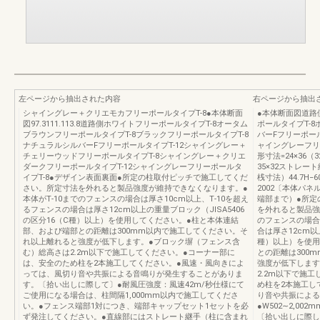
左ページから抽出された内容
右ページから抽出
シャイングレー＋クリエモカフリーポールタイプT-8●本体断面
●本体断面図道路側5
図97.3111.113.8道路側ホワイトフリーポールタイプT-8オータム
ポールタイプT-
ブラウンフリーポールタイプT-8ブラックフリーポールタイプT-8
バーFフリーポール
ナチュラルシルバーFフリーポールタイプT-12シャイングレー＋
ャイングレーフリー
チェリーウッドフリーポールタイプT-8シャイングレー＋クリエ
形寸法=24×36（
ダークフリーポールタイプT-12シャイングレーフリーポールタ
35×32ストレート
イプT-8●デザイン表面裏面●所定の柱取付ピッチで施工してくだ
桟寸法）44.7H−6
さい。所定寸法を外れると製品強度が維持できなくなります。●
2002〔本体パネ
本体がT‐10までのフェンスの場合は厚さ10cm以上、T‐10を超え
端部まで）●所定
るフェンスの場合は厚さ12cm以上の重量ブロック（JISA5406
を外れると製品強
の区分16（C種）以上）を使用してください。●柱と本体連結
のフェンスの場合
部、および端部との距離は300mm以内で施工してください。そ
合は厚さ12cm以
れ以上離れると強度が低下します。●ブロック塀（フェンス含
種）以上）を使用
む）総高さは2.2m以下で施工してください。●コーナー部に
との距離は300
は、安全のため柱を2本施工してください。●風速・風向きによ
強度が低下します
っては、風切り音や共振による音鳴りが発生することがありま
2.2m以下で施
す。〔拾い出しに際して〕●耐風圧強度：風速42m/秒仕様にて
め柱を2本施工し
ご使用になる場合は、柱間隔1,000mm以内で施工してくださ
り音や共振による
い。●フェンス端部1対につき、端部キャップセット1セットを必
●W502∼2,00
ず発注してください。●直線部にはストレート継手（柱に含まれ
〔拾い出しに際し