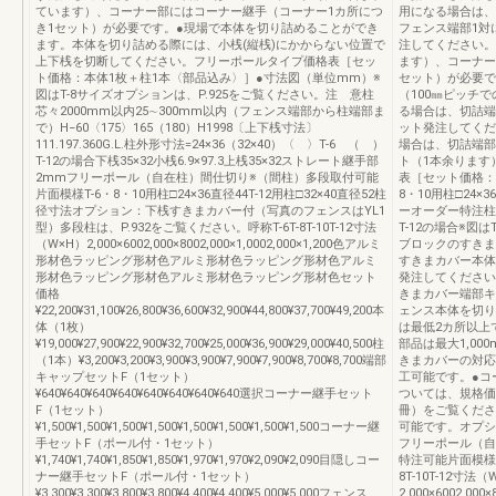
ています）、コーナー部にはコーナー継手（コーナー1カ所につ
用になる場合は、
き1セット）が必要です。●現場で本体を切り詰めることができ
フェンス端部1対
ます。本体を切り詰める際には、小桟(縦桟)にかからない位置で
注してください。
上下桟を切断してください。フリーポールタイプ価格表［セッ
ます）、コーナー
ト価格：本体1枚＋柱1本〈部品込み〉］●寸法図（単位mm）※
セット）が必要で
図はT-8サイズオプションは、P.925をご覧ください。注 意柱
（100㎜ピッチ
芯々2000mm以内25∼300mm以内（フェンス端部から柱端部ま
る場合は、切詰端
で）H−60〈175〉165（180）H1998〔上下桟寸法〕
ット発注してくだ
111.197.360G.L.柱外形寸法=24×36（32×40）〈 〉T-6 （ ）
場合は、切詰端部
T-12の場合下桟35×32小桟6.9×97.3上桟35×32ストレート継手部
ト（1本余ります
2mmフリーポール（自在柱）間仕切り※（間柱）多段取付可能
表［セット価格：
片面模様T-6・8・10用柱□24×36直径44T-12用柱□32×40直径52柱
8・10用柱□24×
径寸法オプション：下桟すきまカバー付（写真のフェンスはYL1
ーオーダー特注柱外
型）多段柱は、P.932をご覧ください。呼称T-6T-8T-10T-12寸法
T-12の場合※図
（W×H）2,000×6002,000×8002,000×1,0002,000×1,200色アルミ
ブロックのすきま
形材色ラッピング形材色アルミ形材色ラッピング形材色アルミ
すきまカバー本体
形材色ラッピング形材色アルミ形材色ラッピング形材色セット
発注してください
価格
きまカバー端部キ
¥22,200¥31,100¥26,800¥36,600¥32,900¥44,800¥37,700¥49,200本
ェンス本体を切り
体（1枚）
は最低2カ所以上
¥19,000¥27,900¥22,900¥32,700¥25,000¥36,900¥29,000¥40,500柱
部品は最大1,0
（1本）¥3,200¥3,200¥3,900¥3,900¥7,900¥7,900¥8,700¥8,700端部
きまカバーの対応
キャップセットF（1セット）
工可能です。●コ
¥640¥640¥640¥640¥640¥640¥640¥640選択コーナー継手セット
ついては、規格価
F（1セット）
冊）をご覧くださ
¥1,500¥1,500¥1,500¥1,500¥1,500¥1,500¥1,500¥1,500コーナー継
可能です。オプシ
手セットF（ポール付・1セット）
フリーポール（自
¥1,740¥1,740¥1,850¥1,850¥1,970¥1,970¥2,090¥2,090目隠しコー
特注可能片面模様多
ナー継手セットF（ポール付・1セット）
8T-10T-12寸法（
¥3,300¥3,300¥3,800¥3,800¥4,400¥4,400¥5,000¥5,000フェンス
2,000×6002,000