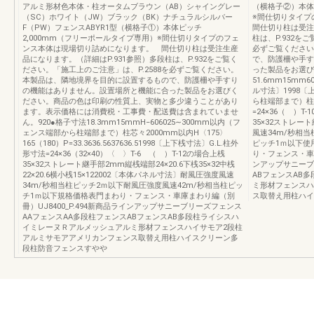
アルミ形材色本体・柱オータムブラウン（AB）シャイングレー
（横格子②）本体
（SC）ホワイト（JW）ブラック（BK）ナチュラルシルバー
※間仕切りタイ
F（PW）フェンスABYR1型（横格子①）本体ピッチ
間仕切り柱は受注
2,000mm（フリーポールタイプ専用）※間仕切りタイプのフェ
柱は、P.932を
ンス本体は現場切り詰めになります。 間仕切り柱は受注生産
必ずご覧ください
品になります。（詳細はP.931参照）多段柱は、P.932をご覧く
で、防護柵や手す
ださい。「施工上のご注意」は、P.2588を必ずご覧ください。
った製品をお選び
本製品は、隣地境界を目的に設置するもので、防護柵や手すり
51.6mm15mm60
の機能はありません。設置場所と機能に合った製品をお選びく
ル寸法〕1998〔
ださい。商品の色は印刷の性質上、実物と多少違うことがあり
ら柱端部まで）柱芯
ます。表示価格には消費税・工事費・配送費は含まれていませ
=24×36（ ）T-
ん。920●格子寸法18.3mm15mmH−606025∼300mm以内（フ
35×32ストレート
ェンス端部から柱端部まで）柱芯々2000mm以内H〈175〉
風速34m/秒相
165（180）P=33.3636.5637636.51998〔上下桟寸法〕G.L.柱外
ピッチ1ｍ以下使
形寸法=24×36（32×40）〈 〉T-6 （ ）T-12の場合上桟
り・フェンス・車庫
35×32ストレート継手部2mm縦桟端部24×20.6下桟35×32中桟
ンアップサニーブ
22×20.6横小桟15×122002〔本体パネル寸法〕耐風圧強度風速
ABフェンスAB
34m/秒相当柱ピッチ2ｍ以下耐風圧強度風速42m/秒相当柱ピッ
ミ形材フェンスハ
チ1ｍ以下規格価格表門まわり・フェンス・車庫まわり編（別
ス取替え用柱ハイ
冊）UJ8400_P.494新商品ラインアップサニーブリーズフェンス
AAフェンスAA多段柱フェンスABフェンスAB多段柱ライシスハ
イミレーヌＲアルメッシュアルミ形材フェンスハイサモア2段柱
アルミサモアアメリカンフェンス取替え用柱ハイスクリーン多
段柱防音フェンスすやや