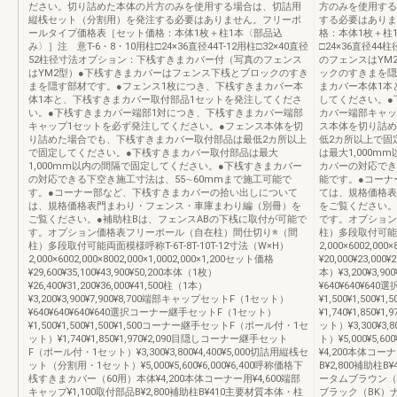
ださい。切り詰めた本体の片方のみを使用する場合は、切詰用
方のみを使用する
縦桟セット（分割用）を発注する必要はありません。フリーポ
する必要はありま
ールタイプ価格表［セット価格：本体1枚＋柱1本〈部品込
格：本体1枚＋柱1
み〉］注 意T-6・8・10用柱□24×36直径44T-12用柱□32×40直径
□24×36直径
52柱径寸法オプション：下桟すきまカバー付（写真のフェンス
のフェンスはYM
はYM2型）●下桟すきまカバーはフェンス下桟とブロックのすき
ックのすきまを隠
まを隠す部材です。●フェンス1枚につき、下桟すきまカバー本
まカバー本体1本
体1本と、下桟すきまカバー取付部品1セットを発注してくださ
してください。●
い。●下桟すきまカバー端部1対につき、下桟すきまカバー端部
カバー端部キャッ
キャップ1セットを必ず発注してください。●フェンス本体を切
ス本体を切り詰め
り詰めた場合でも、下桟すきまカバー取付部品は最低2カ所以上
低2カ所以上で固
で固定してください。●下桟すきまカバー取付部品は最大
は最大1,000
1,000mm以内の間隔で固定してください。●下桟すきまカバー
カバーの対応でき
の対応できる下空き施工寸法は、55∼60mmまで施工可能で
能です。●コーナ
す。●コーナー部など、下桟すきまカバーの拾い出しについて
ては、規格価格表
は、規格価格表門まわり・フェンス・車庫まわり編（別冊）を
をご覧ください。
ご覧ください。●補助柱Bは、フェンスABの下桟に取付が可能で
です。オプション
す。オプション価格表フリーポール（自在柱）間仕切り※（間
柱）多段取付可能両
柱）多段取付可能両面模様呼称T-6T-8T-10T-12寸法（W×H）
2,000×6002,00
2,000×6002,000×8002,000×1,0002,000×1,200セット価格
¥20,000¥23,000
¥29,600¥35,100¥43,900¥50,200本体（1枚）
本）¥3,200¥3,
¥26,400¥31,200¥36,000¥41,500柱（1本）
¥640¥640¥6
¥3,200¥3,900¥7,900¥8,700端部キャップセットF（1セット）
¥1,500¥1,5
¥640¥640¥640¥640選択コーナー継手セットF（1セット）
¥1,740¥1,8
¥1,500¥1,500¥1,500¥1,500コーナー継手セットF（ポール付・1セ
ット）¥3,300¥
ット）¥1,740¥1,850¥1,970¥2,090目隠しコーナー継手セット
ト）¥5,000¥5
F（ポール付・1セット）¥3,300¥3,800¥4,400¥5,000切詰用縦桟セ
¥4,200本体コー
ット（分割用・1セット）¥5,000¥5,600¥6,000¥6,400呼称価格下
B¥2,800補助
桟すきまカバー（60用）本体¥4,200本体コーナー用¥4,600端部
ータムブラウン（
キャップ¥1,100取付部品B¥2,800補助柱B¥410主要材質本体・柱
ブラック（BK）