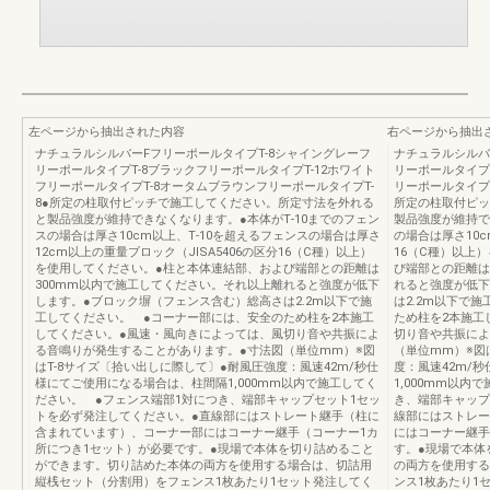
左ページから抽出された内容
右ページから抽出
ナチュラルシルバーFフリーポールタイプT-8シャイングレーフ
ナチュラルシルバ
リーポールタイプT-8ブラックフリーポールタイプT-12ホワイト
リーポールタイプ
フリーポールタイプT-8オータムブラウンフリーポールタイプT-
リーポールタイプT
8●所定の柱取付ピッチで施工してください。所定寸法を外れる
所定の柱取付ピッ
と製品強度が維持できなくなります。●本体がT‐10までのフェン
製品強度が維持で
スの場合は厚さ10cm以上、T‐10を超えるフェンスの場合は厚さ
の場合は厚さ10c
12cm以上の重量ブロック（JISA5406の区分16（C種）以上）
16（C種）以上
を使用してください。●柱と本体連結部、および端部との距離は
び端部との距離は
300mm以内で施工してください。それ以上離れると強度が低下
れると強度が低下
します。●ブロック塀（フェンス含む）総高さは2.2m以下で施
は2.2m以下で
工してください。 ●コーナー部には、安全のため柱を2本施工
ため柱を2本施工
してください。●風速・風向きによっては、風切り音や共振によ
切り音や共振によ
る音鳴りが発生することがあります。●寸法図（単位mm）※図
（単位mm）※図
はT-8サイズ〔拾い出しに際して〕●耐風圧強度：風速42m/秒仕
度：風速42m/
様にてご使用になる場合は、柱間隔1,000mm以内で施工してく
1,000mm以
ださい。 ●フェンス端部1対につき、端部キャップセット1セッ
き、端部キャップ
トを必ず発注してください。●直線部にはストレート継手（柱に
線部にはストレー
含まれています）、コーナー部にはコーナー継手（コーナー1カ
にはコーナー継手
所につき1セット）が必要です。●現場で本体を切り詰めること
す。●現場で本体
ができます。切り詰めた本体の両方を使用する場合は、切詰用
の両方を使用する
縦桟セット（分割用）をフェンス1枚あたり1セット発注してく
ンス1枚あたり1