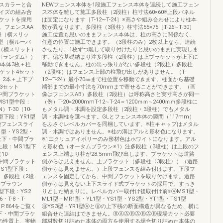
スカラーと合
NEWフェンス本体を1段施工フェンス本体を連続して施工フェン
イズの組み合
ス本体を離して施工多段柱（2段柱）柱寸法60×60※上段パネル
ケットを採用
は固定になります［T-12∼T-24］※高さや組み合わせにより柱本
。フェンスAA
数が異なります。多段柱（3段柱）柱寸法55×75［T-26∼T-30］
型（横スリッ
施工位置も思いのままフェンス本体は、柱の高さに関係なく、
1型（横ルーバ
任意の位置に施工できます。（3段柱のみ）2枚以上なら、連続
型（横スリット）
させたり、1枚ずつ離して取り付けたりと思いのままに実現しま
子〈ランダム〉）
す。偏芯基礎納まり注多段柱（2段柱）は上ブラケットが上下に
0本体3枚＋柱
移動できません。柱の出っ張りがない多段柱（2段柱）多段柱
ケット4セット
（2段柱）はフェンス上部の柱飛び出しがありません。（T-
調）2本＋上下ブ
12∼T-24）最小70㎜まで柱位置を移動できます。柱面から基礎
3セット
端部までの最小寸法を70mmまで寄せることができます。（画
・中間ブラケット
像はフェンスAB）多段柱（2段柱）は呼称高さと実寸高さが同一
MS1型中段：
（例）T-20=2000mmT-12∼T-24＝1200ｍｍ∼2400ｍｍ多段柱に
-30（10-
もメタル調・木調を設定多段柱（2段柱・3段柱）でもメタル
型下段：YR1型
調・木調柱を選べます。GLとフェンス本体の隙間（117mm）
可能フェンスライ
をふさぐレベルカバーを同梱しています。※柱キャップはメタル
1型・YS2型・
調・木調ではありません。※柱の溝はアルミ形材色になります。
＋上下・中間ブラ
※1エクリュアイボリーのみ形材色はホワイトになります。アル
上段：MS1型下
ミ形材色（オータムブラウン※1）注多段柱（3段柱）は上段のフ
0-
ェンス上端より柱が28.5mm飛び出します。ブラケットは道路
・中間ブラケット
側からは見えません。上ブラケット（多段柱〈3段柱〉）（道路
S1型下段：
側からは見えません。）上段フェンスを組み付けます。下段フ
0）多段柱（2段
ェンスを固定してから、中間ブラケットを取り付けます。道路
ルブラウン
側からは見えない上下スライド式ブラケットの採用で、すっき
1型下段：YS2
りとした納まりに。レベルカバー取付け後取付け前※ⒶMS1型・
・T-8・T-
ML1型・MR1型・YL1型・YS1型・YS2型・YT1型・TS1型
P.864をご覧く
ⒷYS3型・YR1型ⒶとⒷの上下桟の断面構造が異なるため、横に
上下・中間ブラケ
組合せた連結はできません。ⒷⒶⒶⒷⒶⒷⒶⒷ現場カット必要
刷の性質上、実物
部材数切り詰めた本体の両方を使用する場合切り詰めた本体の