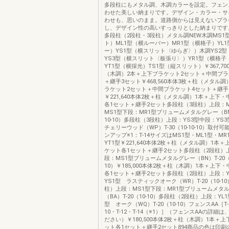
多段柱にもメタル調、木調カラーを設定。フェン
わせた美しい納まりです。デザイン・カラー・サ
わせも、思いのまま。道路側からは見えないブラ
し、デザイン性の高いすっきりとした納まりです
多段柱（2段柱・3段柱）メタル調NEW木調MS1
ト）ML1型（横ルーバー）MR1型（横格子）YL
ー）YS1型（横スリット〈ゆらぎ〉）木調YS2
YS3型（横スリット〈板張り〉）YR1型（横格
YT1型（横採光）TS1型（縦スリット）￥367,70
（木調）2本＋上下ブラケット2セット＋中間ブラ
＋継手3セット￥468,560本体3枚＋柱（メタル
ラケット2セット＋中間ブラケット4セット＋継手
￥221,640本体2枚＋柱（メタル調）1本＋上下
各1セット＋継手2セット多段柱（3段柱）上段：
MS1型下段：MR1型ブリュームメタルグレー（BN）T
10-10）多段柱（3段柱）上段：YS3型中段：YS3
チェリーウッド（WP）T-30（10-10-10）取付
ンアップ※1：T-14サイズはMS1型・ML1型・MR
YT1型￥221,640本体2枚＋柱（メタル調）1本
ケット各1セット＋継手2セット多段柱（2段柱）
段：MS1型ブリュームメタルグレー（BN）T-20（1
10）￥185,000本体2枚＋柱（木調）1本＋上下
各1セット＋継手2セット多段柱（2段柱）上段：Y
YS1型 ラスティックオーク（WR）T-20（10-1
柱）上段：MS1型下段：MR1型ブリュームメタ
（BA）T-20（10-10）多段柱（2段柱）上段：YL
型 オーク（WQ）T-20（10-10）フェンスAA［T-6
10・T-12・T-14（※1）］（フェンスAAの詳細は、
ださい）￥180,500本体2枚＋柱（木調）1本＋
ット各1セット＋継手2セット894商品の色は印