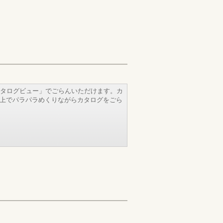
タログビュー」でごらんいただけます。カ
b上でパラパラめくりながらカタログをごら