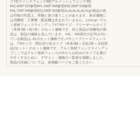
ス1型ライシスフェンス8型アルメッシュフェンス3型
¥42,400P.929参照¥41,440P.948参照¥38,300P.958参照
¥36,740P.948参照¥22,590P.954参照ALALALALALHigh商品の色
は印刷の性質上、実物と多少違うことがあります。表示価格に
は消費税・工事費・配送費は含まれていません。Lineup─アル
ミ形材フェンスラインアップ※T-8サイズ・フリーポールタイプ
（本体1枚＋柱1本）のセット価格です。柱と部品が別梱包の商
品は、部品の価格も含んでいます。※AL・MA両方の記号が付い
ている商品は､ALのセット価格です｡※サニーブリーズフェンス
は、T-8サイズ・間仕切り柱タイプ（本体2枚＋主柱2本＋主柱部
品2セット）のセット価格です。アルミ形材フェンスラインアッ
プここではアルミ形材フェンスの中からお好みのタイプを選び
やすくするために、デザイン・価格の一覧表を掲載しました。
商品の詳細については、各掲載ページをご覧ください。