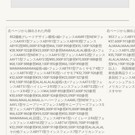
左ページから抽出された内容
右ページから抽出
852価格グレードデザイン横桟<細>フェンスAAMR1型NEWフェ
853フェンスABY
ンスAAYR1型フェンスABYR1型フェンスABYR3型フェンス
¥37,600P.915参照
ABYR2型¥85,000P.876参照¥66,100P.890参照¥35,100P.920参照
ALMAALMAA
¥28,900P.922参照¥23,000P.921参照MAMAALALAL横桟<太>フェ
フェンスABYL2型フ
ンスAAMS1型NEWフェンスAAYS1型フェンスAAYS2型フェンス
¥35,700P.912参照
AAYT1型フェンスAAYS3型¥85,000P.872参照¥70,800P.888参照
ALALALMAA
¥68,100P.888参照¥68,100P.892参照¥66,100P.890参照
型¥16,190P.95
MAMAMAMAMA縦桟<細>フェンスABTR1型アルミサモア4型フ
以上） 両面模様
ェンスABTR3型フェンスABTR2型ハイサモア¥32,700P.926参照
材色新商品ライン
¥32,600P.958参照¥29,100P.928参照¥23,000P.927参照
多段柱フェンスA
¥18,100P.955参照ALALALALAL縦桟<太>フェンスAATS1型フェ
ルメッシュアルミ
ンスABTS1型ハイミレーヌR5型フェンスフェンスABTS2型ハイ
メリカンフェンス
ミレーヌR4型フェンス¥64,500P.892参照¥37,600P.923参照
スすやや
¥30,690P.950参照¥26,800P.924参照¥25,090P.950参照
MAALMAALALMAALルーバーフェンスAAML1型NEWフェンス
AAYL1型サニーブリーズフェンスM型サニーブリーズフェンスS
型フェンスABYT2型¥85,000P.874参照¥70,800P.886参照
¥66,620P.860参照¥59,020P.860参照¥50,300P.930参照
MAMAMAALAL目隠しフェンスABYＭ1型ハイミレーヌR6型フェ
ンスフェンスABYＭ2型フェンスABTＭ1型¥35,700P.918参照
¥32,090P.950参照¥30,500P.919参照¥30,500P.925参照ALALALAL
その他フェンスABYT1型ライシスフェンス7型アメリカンフェン