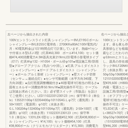
左ページから抽出された内容
右ページから抽出
100Vエントランスライト灯具:シャイングレー8VLE19SCポール:
100Vエントラ
シャイングレー8VLB25SC電球色：2700KRa80AC100V電気代/
ます。昼も夜も存
月：¥3電気料金は1日1時間点灯で計算しています。熱線※1セン
具形状などを植栽
サ付省エネ型LEJ-3型（灯具¥60,300 ポール¥14,100）セット価
庭などこだわりの
格¥74,400消費電力4.3W器具光束219lmLED電球小形電球タイプ
φ53mmとスリ
（E17）灯具Wφ132・H1054・ポール径φ101●埋設施工用/防雨
し、器具の存在感
型●グローブ:アクリル（乳白つや消し）●灯具:アルミダイカスト
ラック8VLF20NK
（シャイングレー）●ガード:アルミダイカスト（シャイングレ
穴（水抜き用）φ
ー）●ポール:アルミ形材（シャイングレー）●壁スイッチ切替
50φ53φ106800
（センサ←→連続点灯）●センサ可動範囲（水平方向340度、下
1215102050電球
方向20度）●点灯照度調整機能付き●40形電球1灯相当の明るさ●
型¥39,600（H
固有エネルギー消費効率50.9lm/W●調光操作不可注）ケーブル
内蔵・電源ユニット
は別途お求めください。注）必ず壁スイッチ（市販品）を設け
設施工用/防雨型
てご使用ください。LED11022331230123（m）保守率1.0（単位
ト（オフブラック
Ix）135531100φ132354400φ1011054G.L.φ7穴（通気用）2-
電球1灯相当の明る
50×100穴（電源用）φ10穴（水抜き用）
操作不可注）ケー
G.L.100204φ132400φ1011054φ7穴（通気用）2-50×100穴（電
可LED灯具・ポール
源用）φ10穴（水抜き用）11022331230123（m）保守率
L=38527×7
1.0（単位Ix）1331LEK-5型セット価格¥52,900（灯具¥38,800ポー
50φ53φ106800
ル（シャイングレー）¥14,100）セット価格¥54,100（灯具
（15102050電球色
¥38,800ポール（クリエモカ/クリエダーク）¥15,300）消費電力
型¥46,200（H