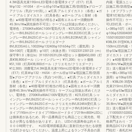
4.3W器具光束195lmLED電球小形電球タイプ（E17）灯具
内蔵・電源ユニット
Wφ132・H1054・ポール径φ101●埋設施工用/防雨型●グローブ:
設施工用/防雨型
アクリル（乳白つや消し）●灯具:アルミダイカスト（各色）●ガ
ト（オフブラック
ード:アルミダイカスト（灯具各色）●ポール:アルミ形材（各
電球1灯相当の明る
色）●40形電球1灯相当の明るさ●固有エネルギー消費効率
操作不可注）ケー
45.3lm/W●調光操作不可注）ケーブルは別途お求めください。
可LED灯具・ポー
電球色：2700KRa80AC100V電気代/月：¥27LED灯具:シャイン
L=385φ10穴
グレー8VLB62SCポール:シャイングレー8VLB23SC灯具:シャイ
φ106φ5350040
ングレー8VLB62SCポール:クリエモカ8VLB23RA灯具:シャイン
155010020010
グレー8VLB62SCポール:クリエダーク
¥38LEK-31型¥
8VLB23SAG.L.100204φ132400φ101654φ7穴（通気用）2-
150lmLED内
50×100穴（電源用）φ10穴（水抜き用）11022331230123（m）
径φ53●埋設施
保守率1.0（単位Ix）3110510531LEK-6型セット価格¥50,000（灯
ダイカスト（オフ
具¥38,800ポール（シャイングレー）¥11,200）セット価格
ク）●40形電球
¥51,100（灯具¥38,800ポール（クリエモカ/クリエダーク）
25.0lm/W●
¥12,300）消費電力4.3W器具光束195lmLED電球小形電球タイプ
注）送り配線不可L
（E17）灯具Wφ132・H654・ポール径φ101●埋設施工用/防雨
カー棒L=385φ
型●グローブ:アクリル（乳白つや消し）●灯具:アルミダイカスト
源用）φ106φ535
（各色）●ガード:アルミダイカスト（灯具各色）●ポール:アルミ
月：¥38LEK-35
形材（各色）●40形電球1灯相当の明るさ●固有エネルギー消費
光束215lmLE
効率45.3lm/W●調光操作不可注）ケーブルは別途お求めくださ
ール径φ53●埋
い。電球色：2700KRa80AC100V電気代/月：¥27LED灯具:シャ
ルミダイカスト（
イングレー8VLB62SCポール:シャイングレー8VLB24SC灯具:シ
ラック）●40形
ャイングレー8VLB62SCポール:クリエモカ8VLB24RA受灯具:シ
35.8lm/W●
ャイングレー8VLB62SCポール:クリエダーク8VLB24SAガード
注）送り配線不可LE
タイプ195lmガードタイプ195lmガードタイプ219lm800※LEDに
（110050510
は個体差があるため、同一品番商品でも商品ごとに発光色、明
上下配光タイプ21
るさが異なる場合があります。また、LEDの光源寿命は約４０,
格表門まわり・フェ
０００時間です。 ※LED電球搭載器具に直射日光が当たる状態
新商品DC12Ｖ美
で点灯させないでください。温度上昇によるランプ不具合の原
門柱灯・表札灯AC