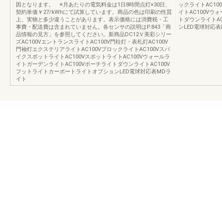
因となります。 ※月あたりの電気料金は1日8時間点灯×30日、
ックライトAC10
契約単価￥27/kWhにて試算しています。商品の色は印刷の性質
イトAC100Vウ
上、実物と多少違うことがあります。表示価格には消費税・工
トダウンライトA
事費・配送費は含まれていません。各センサの説明はP.843「商
ンLED電球対応
品情報の見方」を参照してください。新商品DC12Ｖ美彩シリー
ズAC100VエントランスライトAC100V門柱灯・表札灯AC100V
門袖灯エクステリアライトAC100VブロックライトAC100Vスパ
イクスポットライトAC100VスポットライトAC100Vウォールラ
イトガーデンライトAC100VポーチライトダウンライトAC100V
フットライトカーポートライトオプションLED電球対応表MDラ
イト